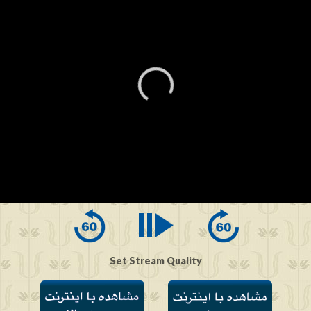
0
seconds
of
0
seconds
Set Stream Quality