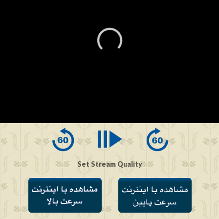
0
seconds
of
0
seconds
Set Stream Quality