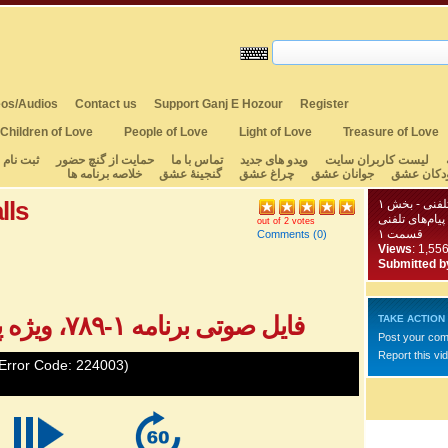
os/Audios
Contact us
Support Ganj E Hozour
Register
Children of Love
People of Love
Light of Love
Treasure of Love
لیست کاربران سایت
ویدو های جدید
تماس با ما
حمایت از گنچ حضور
ثبت نام
دکان عشق
جوانان عشق
چراغ عشق
گنجینهٔ عشق
خلاصه برنامه ها
lls
پیام‌های تلفنی
out of 2 votes
قسمت ۱
Comments
(0)
Views
: 1,55
Submitted b
فایل صوتی برنامه ۱-۷۸۹، ویژه پیام‌های تلفنی - بخش ۱
TAKE ACTION
Post your co
Report this vi
Error Code: 224003)