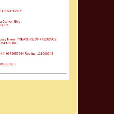
S FARGO BANK
a Canyon Blvd
ls, CA
iciary Name: TREASURE OF PRESENCE
ATION, INC.
nt #: 9375957264 Routing: 121000248
 #WFBIUS6S