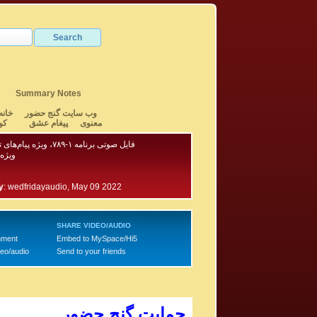
Summary Notes
وب سایت گنج حضور
خانه
معنوی
پیغام عشق
کو
فایل صوتی برنامه ۱-۷۸۹، ویژه پیام‌های تلفنی - بخش ۱
ویژه 
6
y
:
wedfridayaudio, May 09 2022
SHARE VIDEO/AUDIO
mment
Embed to MySpace/Hi5
deo/audio
Send to your friends
حمایت گنج حضور