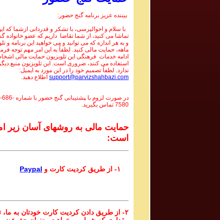
بیننده عزیز برنامه گنج حضور:
با سلام و احوالپرسی، با تشکر و قدردانی ازشما که این 
تماشا می کنید، از شما تقاضا داریم که عضو خانواده گ
و به هر اندازه که می توانید و می خواهید این برنامه و تل
ماهه، حمایت مالی کنید. لطفاً به این امر مهم توجه فرما
ادامه خدمات فرهنگی این تلویزیون حمایت مالی اشخاص
استفاده می کنند، ضروری است. این تلویزیون منبع دیگر
ندارد. لطفاً تصمیم خود را در این مورد به ایمیل:
support@parvizshahbazi.com
اطلاع دهید.
در صورت لزوم با ‍پشتیبانی گنج حضور با شماره
-686-
7580
تماس بگیرید.
حمایت مالی به روشهای آسان زیر ام
است:
۱- از طریق کردیت کارت و
Paypal
۲- از طریق دادن کردیت کارت خودتان به ما، تا