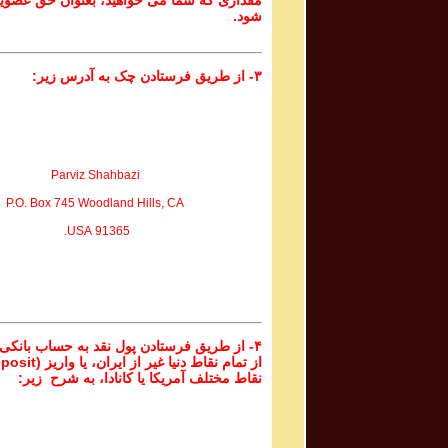
مقداری که شما می خواهید، بعنوان حق عضوی
شود.
۳- از طریق فرستادن چک به آدرس زیر:
Parviz Shahbazi
P.O. Box 745 Woodland Hills, CA
91365 USA.
۴- از طریق فرستادن پول نقد به حساب بانکی
نقاط مختلف آمریکا یا کانادا، به شرح زیر: