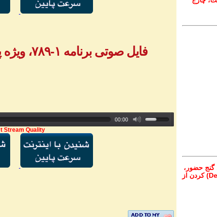
ت، چارج
فایل صوتی برنامه ۱-۷۸۹، ویژه پیام‌های تلفنی - بخش ۳
t Stream Quality
 گنج حضور،
از تمام نقاط دنیا غیر از ایران، یا واریز (Deposit) کردن از