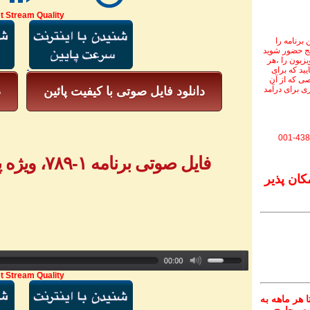
t Stream Quality
برنامه را
نج حضور شوید
ویزیون را ،هر
یید که برای
ی که از آن
ی برای درآمد
دانلود فایل صوتی با کیفیت پائین
د
001-438
فایل صوتی برنامه ۱-۷۸۹، ویژه پیام‌های تلفنی - بخش ۲
کان پذیر
t Stream Quality
 هر ماهه به