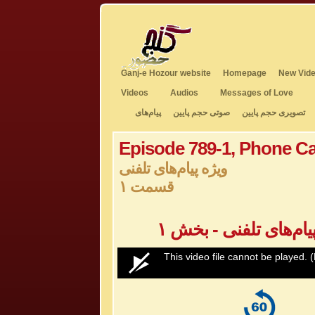
Ganj-e Hozour website
Homepage
New Vide
Videos
Audios
Messages of Love
تصویری حجم پایین
صوتی حجم پایین
پیام‌های
Episode 789-1, Phone Ca
ویژه پیام‌های تلفنی
قسمت ۱
0
This video file cannot be played.
(
seconds
of
0
seconds
Volume
50%