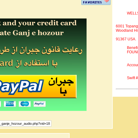
WELL
6001 Topang
Woodland Hil
91367 USA.
Benef
FOUND
Accou
Swift