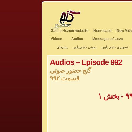
Ganj-e Hozour website
Homepage
New Vide
Videos
Audios
Messages of Love
تصویری حجم پایین
صوتی حجم پایین
پیام‌های
Audios – Episode 992
گنج حضور صوتی
قسمت ۹۹۲