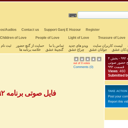
os/Audios
Contact us
Support Ganj E Hozour
Register
Children of Love
People of Love
Light of Love
Treasure of Love
لیست کاربران سایت
ویدو های جدید
تماس با ما
حمایت از گنچ حضور
ثبت نام
دکان عشق
جوانان عشق
چراغ عشق
گنجینهٔ عشق
خلاصه برنامه ها
 ۴
ج حضور صوتی
out of 0 votes
قسمت ۹۹۲
Comments
(0)
Views
: 460
Submitted b
فایل صوتی برنامه ۹۹۲ - بخش ۱
TAKE ACTION
Post your co
Report this vi