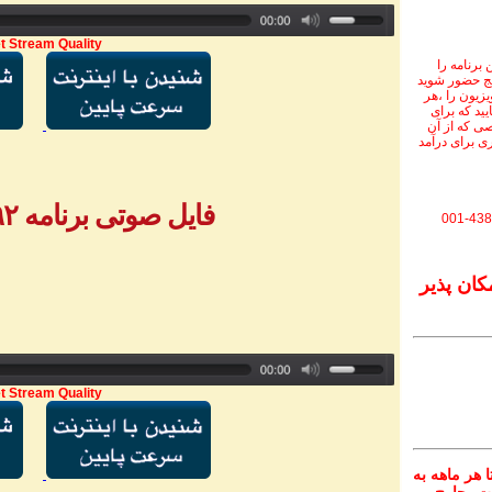
t Stream Quality
برنامه را
نج حضور شوید
ویزیون را ،هر
یید که برای
ی که از آن
ی برای درآمد
فایل صوتی برنامه ۹۹۲ - بخش ۲
001-438
کان پذیر
t Stream Quality
 هر ماهه به