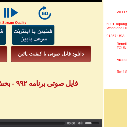
WELL
t Stream Quality
6001 Topang
Woodland Hil
91367 USA.
Benef
FOUND
دانلود فایل صوتی با کیفیت پائین
د
Accou
Swift
فایل صوتی برنامه ۹۹۲ - بخش اول پیامهای تلفنی