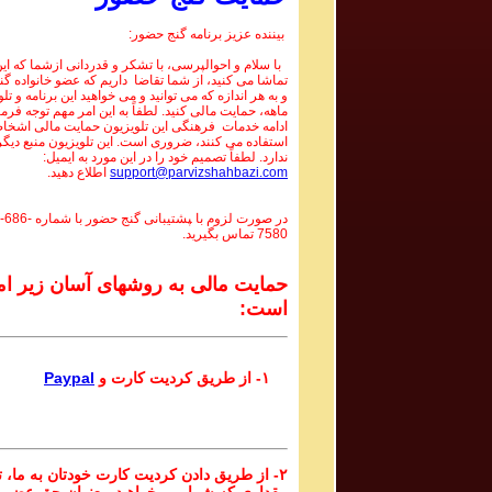
بیننده عزیز برنامه گنج حضور:
با سلام و احوالپرسی، با تشکر و قدردانی ازشما که این 
تماشا می کنید، از شما تقاضا داریم که عضو خانواده گ
و به هر اندازه که می توانید و می خواهید این برنامه و تل
ماهه، حمایت مالی کنید. لطفاً به این امر مهم توجه فرما
ادامه خدمات فرهنگی این تلویزیون حمایت مالی اشخاص
استفاده می کنند، ضروری است. این تلویزیون منبع دیگر
ندارد. لطفاً تصمیم خود را در این مورد به ایمیل:
support@parvizshahbazi.com
اطلاع دهید.
در صورت لزوم با ‍پشتیبانی گنج حضور با شماره
-686-
7580
تماس بگیرید.
حمایت مالی به روشهای آسان زیر ام
است:
۱- از طریق کردیت کارت و
Paypal
۲- از طریق دادن کردیت کارت خودتان به ما، تا