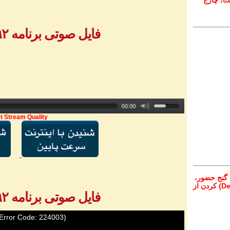
ت، چارج
فایل صوتی برنامه ۹۹۲ - بخش ۳
t Stream Quality
 گنج حضور،
از تمام نقاط دنیا غیر از ایران، یا واریز (Deposit) کردن از
فایل صوتی برنامه ۹۹۲ - بخش ۴
Error Code: 224003)