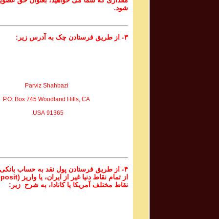
مقداری که شما می خواهید، بعنوان حق عضوی
شود.
۳- از طریق فرستادن چک به آدرس زیر:
Parviz Shahbazi
P.O. Box 745 Woodland Hills, CA
91365 USA.
۴- از طریق فرستادن پول نقد به حساب بانکی
نقاط مختلف آمریکا یا کانادا، به شرح زیر: