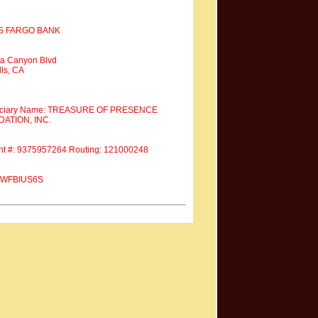
S FARGO BANK
a Canyon Blvd
ls, CA
iciary Name: TREASURE OF PRESENCE
ATION, INC.
nt #: 9375957264 Routing: 121000248
 #WFBIUS6S