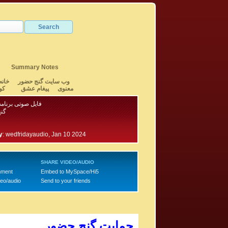
Summary Notes
وب سایت گنج حضور
خانه
معنوی
پیغام عشق
کو
فایل صوتی برنامه ۹۹۲ - بخش
گن
y
:
wedfridayaudio, Jan 10 2024
SHARE VIDEO/AUDIO
mment
Embed to MySpace/Hi5
deo/audio
Send to your friends
حمایت گنج حضور