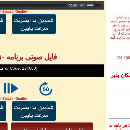
t Stream Quality
برنامه را
نج حضور شوید
ویزیون را ،هر
یید که برای
ی که از آن
ی برای درآمد
فایل صوتی برنامه ۷۹۰ - بخش ۲
001-438
Error Code: 224003)
کان پذیر
t Stream Quality
 هر ماهه به