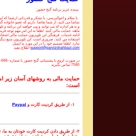
بیننده عزیز برنامه گنج حضور:
با سلام و احوالپرسی، با تشکر و قدردانی ازشما که این 
تماشا می کنید، از شما تقاضا داریم که عضو خانواده گ
و به هر اندازه که می توانید و می خواهید این برنامه و تل
ماهه، حمایت مالی کنید. لطفاً به این امر مهم توجه فرما
ادامه خدمات فرهنگی این تلویزیون حمایت مالی اشخاص
استفاده می کنند، ضروری است. این تلویزیون منبع دیگر
ندارد. لطفاً تصمیم خود را در این مورد به ایمیل:
support@parvizshahbazi.com
اطلاع دهید.
در صورت لزوم با ‍پشتیبانی گنج حضور با شماره
-686-
7580
تماس بگیرید.
حمایت مالی به روشهای آسان زیر ام
است:
۱- از طریق کردیت کارت و
Paypal
۲- از طریق دادن کردیت کارت خودتان به ما، تا