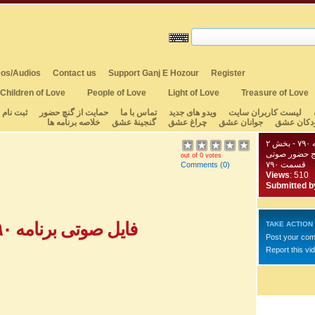
os/Audios
Contact us
Support Ganj E Hozour
Register
Children of Love
People of Love
Light of Love
Treasure of Love
لیست کاربران سایت
ویدو های جدید
تماس با ما
حمایت از گنچ حضور
ثبت نام
دکان عشق
جوانان عشق
چراغ عشق
گنجینهٔ عشق
خلاصه برنامه ها
 ۲
ج حضور صوتی
out of 0 votes
قسمت ۷۹۰
Comments
(0)
Views
: 510
Submitted b
فایل صوتی برنامه ۷۹۰ - بخش ۱
TAKE ACTION
Post your co
Report this vi