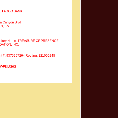
S FARGO BANK
a Canyon Blvd
ls, CA
iciary Name: TREASURE OF PRESENCE
ATION, INC.
nt #: 9375957264 Routing: 121000248
 #WFBIUS6S