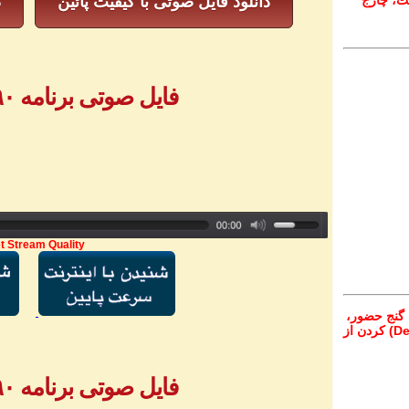
ت، چارج
دانلود فایل صوتی با کیفیت پائین
د
فایل صوتی برنامه ۷۹۰ - بخش ۳
t Stream Quality
 گنج حضور،
از تمام نقاط دنیا غیر از ایران، یا واریز (Deposit) کردن از
فایل صوتی برنامه ۷۹۰ - بخش ۴