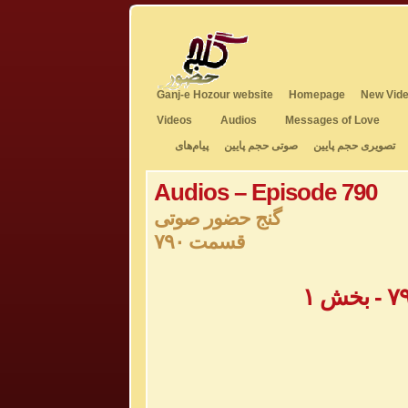
Ganj-e Hozour website
Homepage
New Vide
Videos
Audios
Messages of Love
تصویری حجم پایین
صوتی حجم پایین
پیام‌های
Audios – Episode 790
گنج حضور صوتی
قسمت ۷۹۰