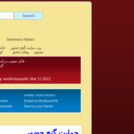
Summary Notes
وب سایت گنج حضور
خانه
معنوی
پیغام عشق
کو
فایل صوتی برنامه ۷۹۰ - بخش
گن
y
:
wedfridayaudio, Mar 11 2022
SHARE VIDEO/AUDIO
mment
Embed to MySpace/Hi5
deo/audio
Send to your friends
حمایت گنج حضور