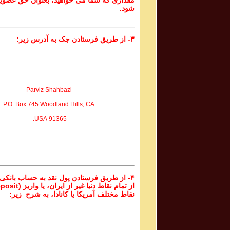
مقداری که شما می خواهید، بعنوان حق عضوی
شود.
۳- از طریق فرستادن چک به آدرس زیر:
Parviz Shahbazi
P.O. Box 745 Woodland Hills, CA
91365 USA.
۴- از طریق فرستادن پول نقد به حساب بانکی
نقاط مختلف آمریکا یا کانادا، به شرح زیر: