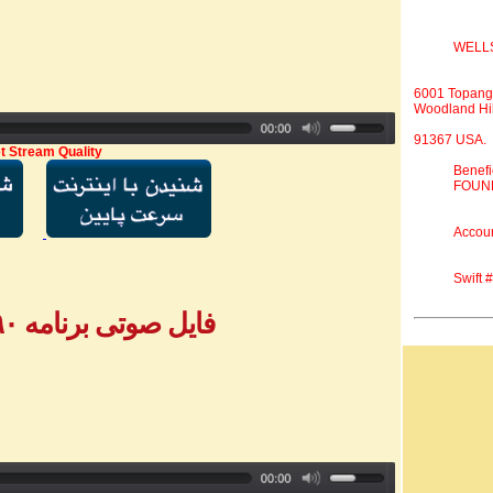
WELL
6001 Topang
Woodland Hil
91367 USA.
t Stream Quality
Benef
FOUND
Accou
Swift
فایل صوتی برنامه ۷۹۰ - بخش ۵