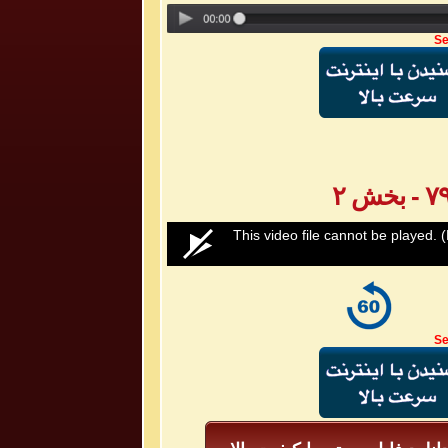
Se
0
This video file cannot be played.
(
seconds
of
0
seconds
Volume
50%
Se