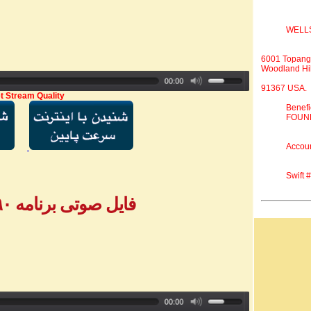
WELL
6001 Topang
Woodland Hil
91367 USA.
t Stream Quality
Benef
FOUND
Accou
Swift
فایل صوتی برنامه ۷۹۰ - بخش ۵