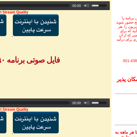
t Stream Quality
برنامه را
نج حضور شوید
ویزیون را ،هر
یید که برای
ی که از آن
ی برای درآمد
فایل صوتی برنامه ۷۹۰ - بخش ۲
001-438
کان پذیر
t Stream Quality
 هر ماهه به