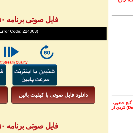
ت، چارج
فایل صوتی برنامه ۷۹۰ - بخش ۳
Error Code: 224003)
t Stream Quality
دانلود فایل صوتی با کیفیت پائین
د
 گنج حضور،
از تمام نقاط دنیا غیر از ایران، یا واریز (Deposit) کردن از
فایل صوتی برنامه ۷۹۰ - بخش ۴