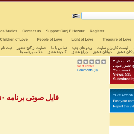
os/Audios
Contact us
Support Ganj E Hozour
Register
Children of Love
People of Love
Light of Love
Treasure of Love
لیست کاربران سایت
ویدو های جدید
تماس با ما
حمایت از گنچ حضور
ثبت نام
دکان عشق
جوانان عشق
چراغ عشق
گنجینهٔ عشق
خلاصه برنامه ها
 ۳
ج حضور صوتی
out of 0 votes
قسمت ۷۹۰
Comments
(0)
Views
: 535
Submitted b
فایل صوتی برنامه ۷۹۰ - بخش ۱
TAKE ACTION
Post your co
Report this vi