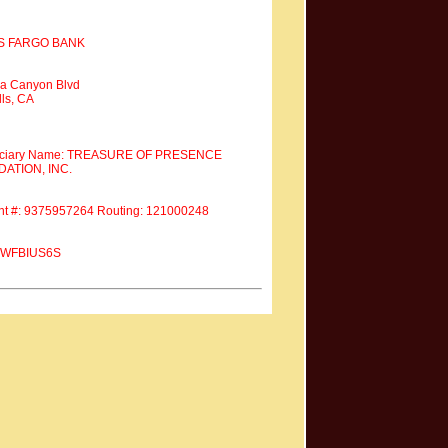
S FARGO BANK
a Canyon Blvd
ls, CA
iciary Name: TREASURE OF PRESENCE
ATION, INC.
nt #: 9375957264 Routing: 121000248
 #WFBIUS6S