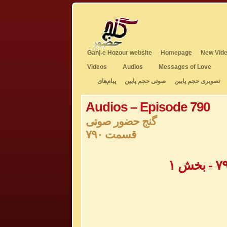
Ganj-e Hozour website
Homepage
New Vide
Videos
Audios
Messages of Love
تصویری حجم پایین
صوتی حجم پایین
پیام‌های
Audios – Episode 790
گنج حضور صوتی
قسمت ۷۹۰