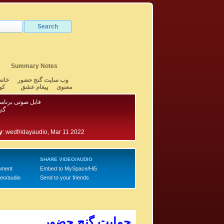
Summary Notes
وب سایت گنج حضور
خانه
معنوی
پیغام عشق
کو
فایل صوتی برنامه ۷۹۰ - بخش
گن
y
:
wedfridayaudio, Mar 11 2022
SHARE VIDEO/AUDIO
mment
Embed to MySpace/Hi5
deo/audio
Send to your friends
حمایت گنج حضور