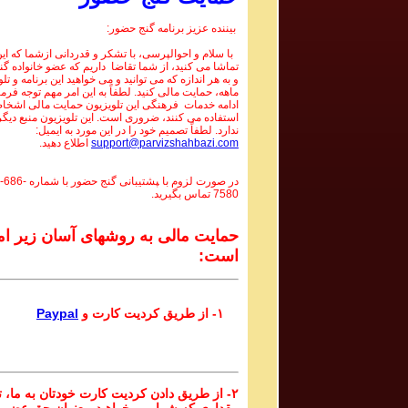
بیننده عزیز برنامه گنج حضور:
با سلام و احوالپرسی، با تشکر و قدردانی ازشما که این 
تماشا می کنید، از شما تقاضا داریم که عضو خانواده گ
و به هر اندازه که می توانید و می خواهید این برنامه و تل
ماهه، حمایت مالی کنید. لطفاً به این امر مهم توجه فرما
ادامه خدمات فرهنگی این تلویزیون حمایت مالی اشخاص
استفاده می کنند، ضروری است. این تلویزیون منبع دیگر
ندارد. لطفاً تصمیم خود را در این مورد به ایمیل:
support@parvizshahbazi.com
اطلاع دهید.
در صورت لزوم با ‍پشتیبانی گنج حضور با شماره
-686-
7580
تماس بگیرید.
حمایت مالی به روشهای آسان زیر ام
است:
۱- از طریق کردیت کارت و
Paypal
۲- از طریق دادن کردیت کارت خودتان به ما، تا