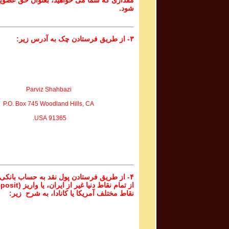
مقداری که شما می خواهید، بعنوان حق عضوی
شود.
۳- از طریق فرستادن چک به آدرس زیر:
Parviz Shahbazi
P.O. Box 745 Woodland Hills, CA
91365 USA.
۴- از طریق فرستادن پول نقد به حساب بانکی
نقاط مختلف آمریکا یا کانادا، به شرح زیر: