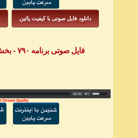
دانلود فایل صوتی با کیفیت پائین
د
فایل صوتی برنامه ۷۹۰ - بخش اول پیامهای تلفنی
t Stream Quality