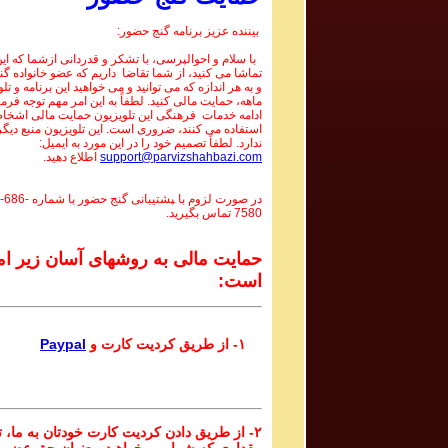
بیننده عزیز برنامه گنج حضور:
با سلام و احوالپرسی، با تشکر و قدردانی ازشما که این 
تماشا می کنید، از شما تقاضا داریم که عضو خانواده گ
و به هر اندازه که می توانید و می خواهید این برنامه و تل
ماهه، حمایت مالی کنید. لطفاً به این امر مهم توجه فرما
ادامه خدمات فرهنگی این تلویزیون حمایت مالی اشخاص
استفاده می کنند، ضروری است. این تلویزیون منبع دیگر
ندارد. لطفاً تصمیم خود را در این مورد به ایمیل:
support@parvizshahbazi.com
اطلاع دهید.
در صورت لزوم با ‍پشتیبانی گنج حضور با شماره
-686-
7580
تماس بگیرید.
حمایت مالی به روشهای آسان زیر ام
است:
۱- از طریق کردیت کارت و
Paypal
۲- از طریق دادن کردیت کارت خودتان به ما، تا