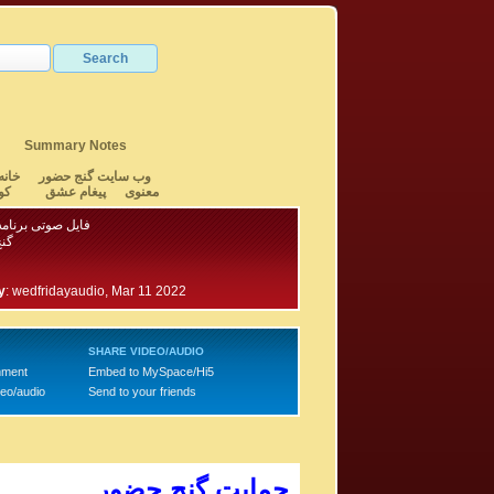
Summary Notes
وب سایت گنج حضور
خانه
معنوی
پیغام عشق
کو
فایل صوتی برنامه ۷۹۰ - بخش
گن
y
:
wedfridayaudio, Mar 11 2022
SHARE VIDEO/AUDIO
mment
Embed to MySpace/Hi5
deo/audio
Send to your friends
حمایت گنج حضور