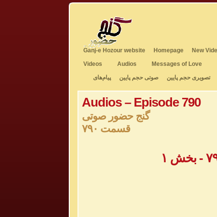
Ganj-e Hozour website
Homepage
New Vide
Videos
Audios
Messages of Love
تصویری حجم پایین
صوتی حجم پایین
پیام‌های
Audios – Episode 790
گنج حضور صوتی
قسمت ۷۹۰