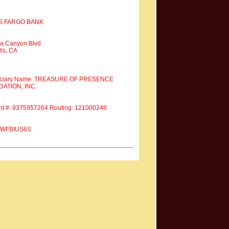
S FARGO BANK
a Canyon Blvd
ls, CA
iciary Name: TREASURE OF PRESENCE
ATION, INC.
nt #: 9375957264 Routing: 121000248
 #WFBIUS6S