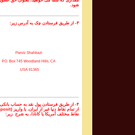
مقداری که شما می خواهید، بعنوان حق عضوی
شود.
۳- از طریق فرستادن چک به آدرس زیر:
Parviz Shahbazi
P.O. Box 745 Woodland Hills, CA
91365 USA.
۴- از طریق فرستادن پول نقد به حساب بانکی
نقاط مختلف آمریکا یا کانادا، به شرح زیر: