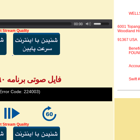
WELL
6001 Topang
t Stream Quality
Woodland Hil
91367 USA.
Benef
FOUND
Accou
فایل صوتی برنامه ۷۹۰ - بخش ۵
Swift
Error Code: 224003)
t Stream Quality