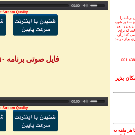
t Stream Quality
برنامه را
نج حضور شوید
ویزیون را ،هر
یید که برای
ی که از آن
ی برای درآمد
فایل صوتی برنامه ۷۹۰ - بخش ۲
001-438
کان پذیر
t Stream Quality
 هر ماهه به