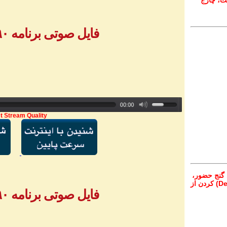
ت، چارج
فایل صوتی برنامه ۷۹۰ - بخش ۳
t Stream Quality
 گنج حضور،
از تمام نقاط دنیا غیر از ایران، یا واریز (Deposit) کردن از
فایل صوتی برنامه ۷۹۰ - بخش ۴