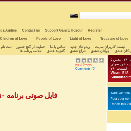
os/Audios
Contact us
Support Ganj E Hozour
Register
Children of Love
People of Love
Light of Love
Treasure of Love
لیست کاربران سایت
ویدو های جدید
تماس با ما
حمایت از گنچ حضور
ثبت نام
دکان عشق
جوانان عشق
چراغ عشق
گنجینهٔ عشق
خلاصه برنامه ها
 ۵
ج حضور صوتی
out of 0 votes
قسمت ۷۹۰
Comments
(0)
Views
: 515
Submitted b
فایل صوتی برنامه ۷۹۰ - بخش ۱
TAKE ACTION
Post your co
Report this vi