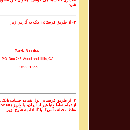
مقداری که شما می خواهید، بعنوان حق عضوی
شود.
۳- از طریق فرستادن چک به آدرس زیر:
Parviz Shahbazi
P.O. Box 745 Woodland Hills, CA
91365 USA.
۴- از طریق فرستادن پول نقد به حساب بانکی
نقاط مختلف آمریکا یا کانادا، به شرح زیر: