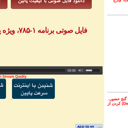
ت، چارج
دانلود فایل صوتی با کیفیت پائین
د
فایل صوتی برنامه ۱-۷۸۵، ویژه پیام‌های تلفنی - بخش ۳
t Stream Quality
 گنج حضور،
از تمام نقاط دنیا غیر از ایران، یا واریز (Deposit) کردن از