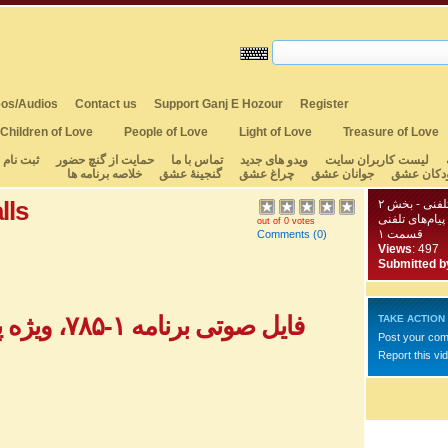
os/Audios
Contact us
Support Ganj E Hozour
Register
Children of Love
People of Love
Light of Love
Treasure of Love
لیست کاربران سایت
ویدو های جدید
تماس با ما
حمایت از گنچ حضور
ثبت نام
دکان عشق
جوانان عشق
چراغ عشق
گنجینهٔ عشق
خلاصه برنامه ها
lls
پیام‌های تلفنی
out of 0 votes
قسمت ۱
Comments
(0)
Views
: 497
Submitted b
فایل صوتی برنامه ۱-۷۸۵، ویژه پیام‌های تلفنی - بخش ۱
TAKE ACTION
Post your co
Report this vi