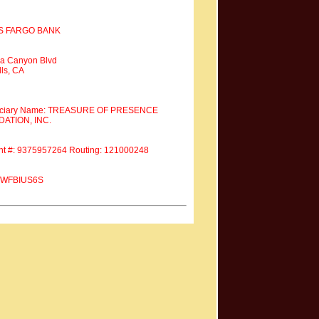
S FARGO BANK
a Canyon Blvd
ls, CA
iciary Name: TREASURE OF PRESENCE
ATION, INC.
nt #: 9375957264 Routing: 121000248
 #WFBIUS6S