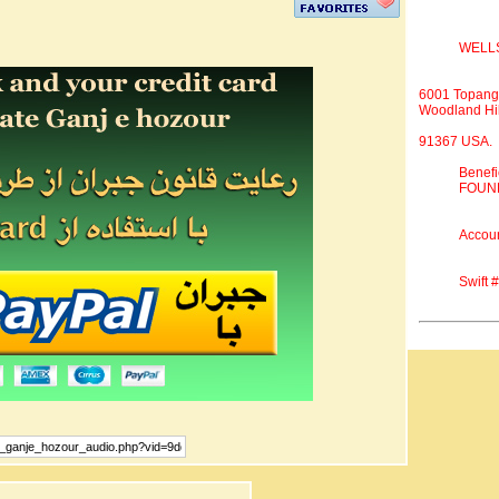
WELL
6001 Topang
Woodland Hil
91367 USA.
Benef
FOUND
Accou
Swift