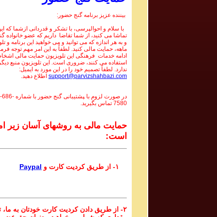
بیننده عزیز برنامه گنج حضور:
با سلام و احوالپرسی، با تشکر و قدردانی ازشما که این 
تماشا می کنید، از شما تقاضا داریم که عضو خانواده گ
و به هر اندازه که می توانید و می خواهید این برنامه و تل
ماهه، حمایت مالی کنید. لطفاً به این امر مهم توجه فرما
ادامه خدمات فرهنگی این تلویزیون حمایت مالی اشخاص
استفاده می کنند، ضروری است. این تلویزیون منبع دیگر
ندارد. لطفاً تصمیم خود را در این مورد به ایمیل:
support@parvizshahbazi.com
اطلاع دهید.
در صورت لزوم با ‍پشتیبانی گنج حضور با شماره
-686-
7580
تماس بگیرید.
حمایت مالی به روشهای آسان زیر ام
است:
۱- از طریق کردیت کارت و
Paypal
۲- از طریق دادن کردیت کارت خودتان به ما، تا