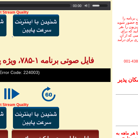
t Stream Quality
برنامه را
نج حضور شوید
ویزیون را ،هر
یید که برای
ی که از آن
ی برای درآمد
فایل صوتی برنامه ۱-۷۸۵، ویژه پیام‌های تلفنی - بخش ۲
001-438
Error Code: 224003)
کان پذیر
t Stream Quality
 هر ماهه به