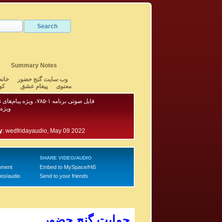
Summary Notes
وب سایت گنج حضور
خانه
معنوی
پیغام عشق
کو
فایل صوتی برنامه ۱-۷۸۵، ویژه پیام‌های تلفنی - بخش ۲
ویژه 
y
:
wedfridayaudio, May 09 2022
SHARE VIDEO/AUDIO
mment
Embed to MySpace/Hi5
deo/audio
Send to your friends
حمایت گنج حضور