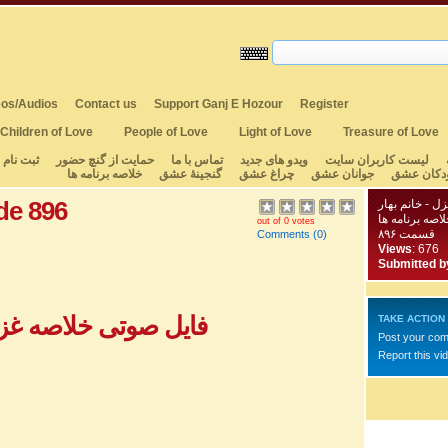
os/Audios
Contact us
Support Ganj E Hozour
Register
Children of Love
People of Love
Light of Love
Treasure of Love
لیست کاربران سایت
ویدو های جدید
تماس با ما
حمایت از گنچ حضور
ثبت نام
دکان عشق
جوانان عشق
چراغ عشق
گنجینهٔ عشق
خلاصه برنامه ها
de 896
ل - خانم بهار
لاصه برنامه ها
out of 0 votes
قسمت ۸۹۶
Comments
(0)
Views
: 676
Submitted b
فایل صوتی خلاصه غزل 
TAKE ACTION
Post your co
Report this vi