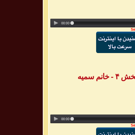
Se
م سمیه
Se