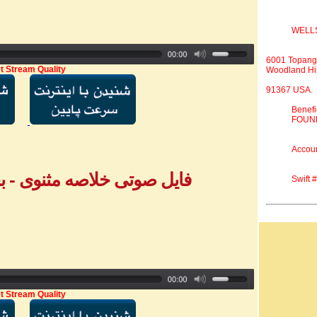
WELL
6001 Topang
t Stream Quality
Woodland Hil
91367 USA.
Benef
FOUND
Accou
فایل صوتی خلاصه مثنوی - بخش ۴ - خان
Swift
t Stream Quality