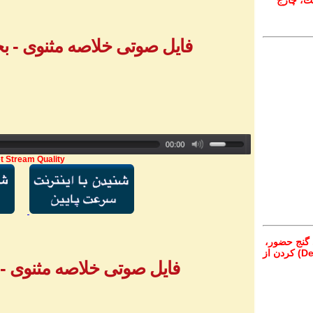
ت، چارج
فایل صوتی خلاصه مثنوی - بخش ۲ - خانم
t Stream Quality
 گنج حضور،
از تمام نقاط دنیا غیر از ایران، یا واریز (Deposit) کردن از
فایل صوتی خلاصه مثنوی - بخش ۳ - خ