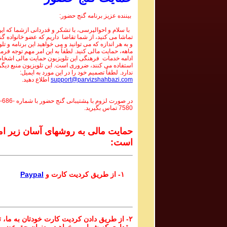
بیننده عزیز برنامه گنج حضور:
با سلام و احوالپرسی، با تشکر و قدردانی ازشما که این 
تماشا می کنید، از شما تقاضا داریم که عضو خانواده گ
و به هر اندازه که می توانید و می خواهید این برنامه و تل
ماهه، حمایت مالی کنید. لطفاً به این امر مهم توجه فرما
ادامه خدمات فرهنگی این تلویزیون حمایت مالی اشخاص
استفاده می کنند، ضروری است. این تلویزیون منبع دیگر
ندارد. لطفاً تصمیم خود را در این مورد به ایمیل:
support@parvizshahbazi.com
اطلاع دهید.
در صورت لزوم با ‍پشتیبانی گنج حضور با شماره
-686-
7580
تماس بگیرید.
حمایت مالی به روشهای آسان زیر ام
است:
۱- از طریق کردیت کارت و
Paypal
۲- از طریق دادن کردیت کارت خودتان به ما، تا