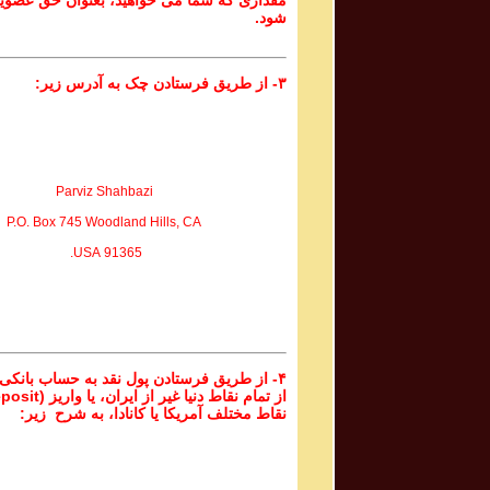
مقداری که شما می خواهید، بعنوان حق عضوی
شود.
۳- از طریق فرستادن چک به آدرس زیر:
Parviz Shahbazi
P.O. Box 745 Woodland Hills, CA
91365 USA.
۴- از طریق فرستادن پول نقد به حساب بانکی
نقاط مختلف آمریکا یا کانادا، به شرح زیر: