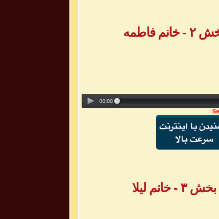
 فاطمه
Se
انم لیلا