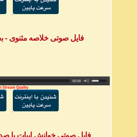
فایل صوتی خلاصه مثنوی - بخش ۵ - خانم
t Stream Quality
فایل صوتی خوانش ابیات با صدا