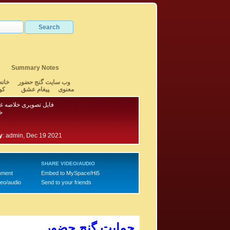
Summary Notes
وب سایت گنج حضور
خانه
معنوی
پیغام عشق
کو
فایل تصویری خلاصه غز
خ
y
:
admin, Dec 19 2021
SHARE VIDEO/AUDIO
mment
Embed to MySpace/Hi5
deo/audio
Send to your friends
حمایت گنج حضور