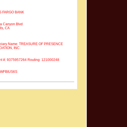
S FARGO BANK
a Canyon Blvd
ls, CA
iciary Name: TREASURE OF PRESENCE
ATION, INC.
nt #: 9375957264 Routing: 121000248
 #WFBIUS6S