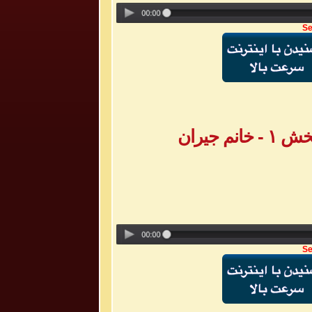
Se
 جیران
Se