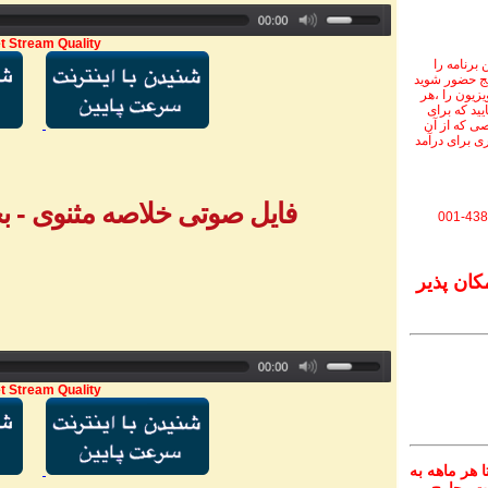
t Stream Quality
برنامه را
نج حضور شوید
ویزیون را ،هر
یید که برای
ی که از آن
ی برای درآمد
فایل صوتی خلاصه مثنوی - بخش ۱ - خانم
001-438
کان پذیر
t Stream Quality
 هر ماهه به