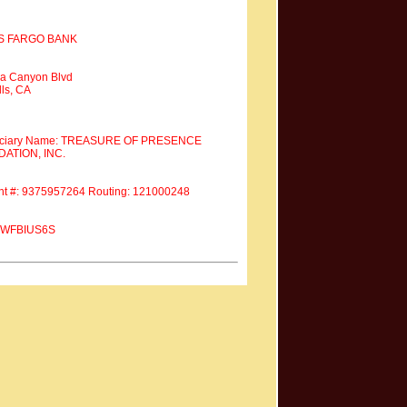
S FARGO BANK
a Canyon Blvd
ls, CA
iciary Name: TREASURE OF PRESENCE
ATION, INC.
nt #: 9375957264 Routing: 121000248
 #WFBIUS6S