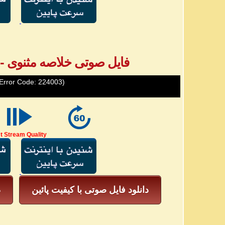
فایل صوتی خلاصه مثنوی - بخش ۵ - خ
Error Code: 224003)
t Stream Quality
دانلود فایل صوتی با کیفیت پائین
د