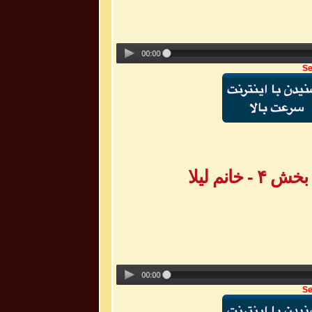
Se
انم لیلا
Se