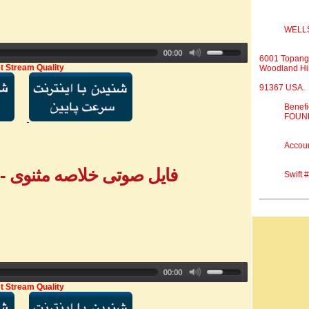
WELL
6001 Topang
t Stream Quality
Woodland Hil
91367 USA.
Benef
FOUND
Accou
فایل صوتی خلاصه مثنوی - بخش ۴ - خ
Swift
t Stream Quality