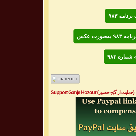
امه ۹۸۳
صورت عکس
ماره ۹۸۳
Support Ganje Hozour (حمایت از گنج حضور)