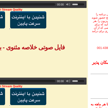
t Stream Quality
برنامه را
نج حضور شوید
ویزیون را ،هر
یید که برای
ی که از آن
ی برای درآمد
فایل صوتی خلاصه مثنوی - بخش ۱ -آقا
001-438
کان پذیر
t Stream Quality
 هر ماهه به