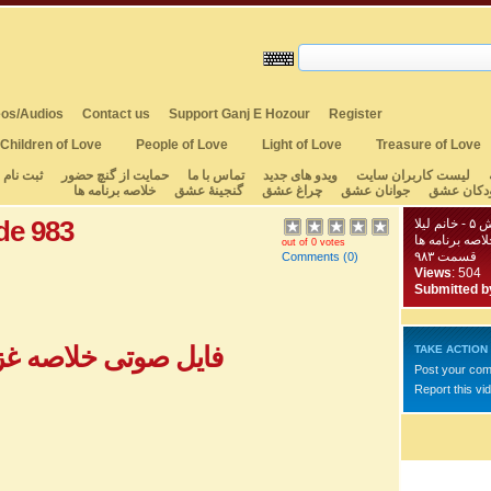
os/Audios
Contact us
Support Ganj E Hozour
Register
Children of Love
People of Love
Light of Love
Treasure of Love
لیست کاربران سایت
ویدو های جدید
تماس با ما
حمایت از گنچ حضور
ثبت نام
دکان عشق
جوانان عشق
چراغ عشق
گنجینهٔ عشق
خلاصه برنامه ها
de 983
یلا
لاصه برنامه ها
out of 0 votes
قسمت ۹۸۳
Comments
(0)
Views
: 504
Submitted b
فایل صوتی خلاصه غزل 
TAKE ACTION
Post your co
Report this vi