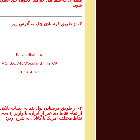
مقداری که شما می خواهید، بعنوان حق عضوی
شود.
۳- از طریق فرستادن چک به آدرس زیر:
Parviz Shahbazi
P.O. Box 745 Woodland Hills, CA
91365 USA.
۴- از طریق فرستادن پول نقد به حساب بانکی
نقاط مختلف آمریکا یا کانادا، به شرح زیر: