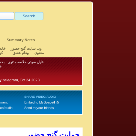
Summary Notes
وب سایت گنج حضور
خانه
معنوی
پیغام عشق
کو
فایل صوتی خلاصه مثنوی - بخش ۵ - خانم ل
خ
y
:
telegram, Oct 24 2023
SHARE VIDEO/AUDIO
mment
Embed to MySpace/Hi5
deo/audio
Send to your friends
حمایت گنج حضور