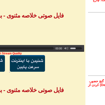
ت، چارج
فایل صوتی خلاصه مثنوی - بخش ۲ - آقا
t Stream Quality
 گنج حضور،
از تمام نقاط دنیا غیر از ایران، یا واریز (Deposit) کردن از
فایل صوتی خلاصه مثنوی - بخش ۳ - آقا