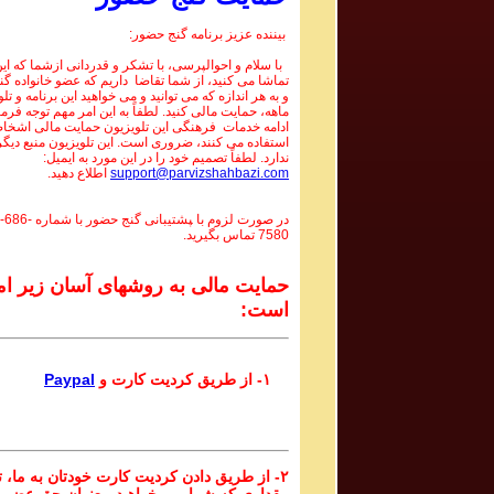
بیننده عزیز برنامه گنج حضور:
با سلام و احوالپرسی، با تشکر و قدردانی ازشما که این 
تماشا می کنید، از شما تقاضا داریم که عضو خانواده گ
و به هر اندازه که می توانید و می خواهید این برنامه و تل
ماهه، حمایت مالی کنید. لطفاً به این امر مهم توجه فرما
ادامه خدمات فرهنگی این تلویزیون حمایت مالی اشخاص
استفاده می کنند، ضروری است. این تلویزیون منبع دیگر
ندارد. لطفاً تصمیم خود را در این مورد به ایمیل:
support@parvizshahbazi.com
اطلاع دهید.
در صورت لزوم با ‍پشتیبانی گنج حضور با شماره
-686-
7580
تماس بگیرید.
حمایت مالی به روشهای آسان زیر ام
است:
۱- از طریق کردیت کارت و
Paypal
۲- از طریق دادن کردیت کارت خودتان به ما، تا