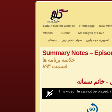
Ganj-e Hozour website
Homepage
New Vide
Videos
Audios
Messages of Love
تصویری حجم پایین
صوتی حجم پایین
پیام‌های
Summary Notes – Episo
خلاصه برنامه ها
قسمت ۸۹۴
- خانم سمانه
0
This video file cannot be played.
(
seconds
of
0
seconds
Volume
50%