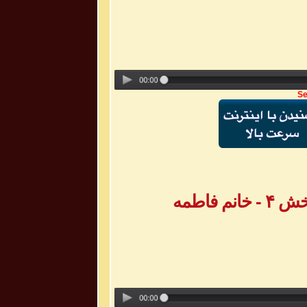
Se
 فاطمه