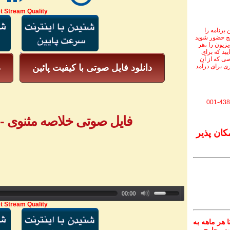
t Stream Quality
برنامه را
نج حضور شوید
ویزیون را ،هر
یید که برای
ی که از آن
ی برای درآمد
دانلود فایل صوتی با کیفیت پائین
د
001-438
فایل صوتی خلاصه مثنوی - بخش ۱ - خ
کان پذیر
t Stream Quality
 هر ماهه به