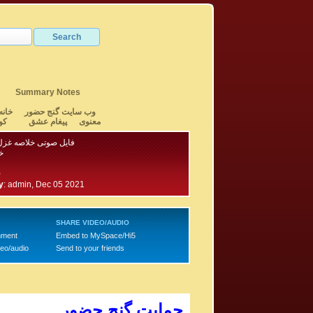
Summary Notes
وب سایت گنج حضور
خانه
معنوی
پیغام عشق
کو
فایل صوتی خلاصه غزل 
خ
0
y
:
admin, Dec 05 2021
SHARE VIDEO/AUDIO
mment
Embed to MySpace/Hi5
deo/audio
Send to your friends
حمایت گنج حضور