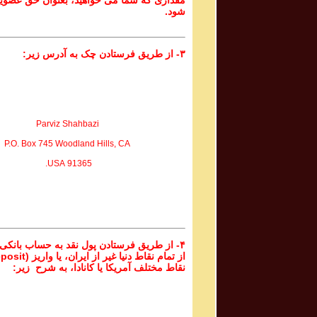
مقداری که شما می خواهید، بعنوان حق عضوی
شود.
۳- از طریق فرستادن چک به آدرس زیر:
Parviz Shahbazi
P.O. Box 745 Woodland Hills, CA
91365 USA.
۴- از طریق فرستادن پول نقد به حساب بانکی
نقاط مختلف آمریکا یا کانادا، به شرح زیر: