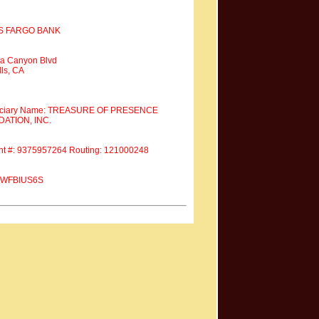
S FARGO BANK
a Canyon Blvd
ls, CA
iciary Name: TREASURE OF PRESENCE
ATION, INC.
nt #: 9375957264 Routing: 121000248
 #WFBIUS6S