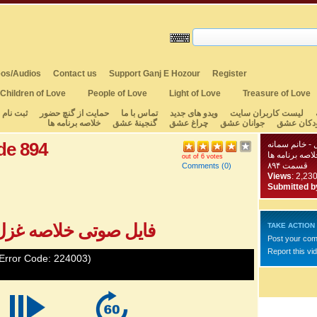
os/Audios
Contact us
Support Ganj E Hozour
Register
Children of Love
People of Love
Light of Love
Treasure of Love
لیست کاربران سایت
ویدو های جدید
تماس با ما
حمایت از گنچ حضور
ثبت نام
دکان عشق
جوانان عشق
چراغ عشق
گنجینهٔ عشق
خلاصه برنامه ها
de 894
- خانم سمانه
لاصه برنامه ها
out of 6 votes
قسمت ۸۹۴
Comments
(0)
Views
: 2,23
Submitted b
فایل صوتی خلاصه غزل 
TAKE ACTION
Post your co
Report this vi
Error Code: 224003)