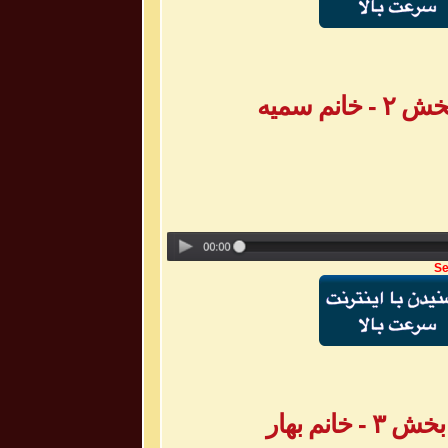
م سمیه
Se
نم بهار