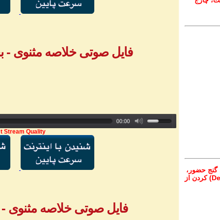
ت، چارج
فایل صوتی خلاصه مثنوی - بخش ۲ - خان
t Stream Quality
 گنج حضور،
از تمام نقاط دنیا غیر از ایران، یا واریز (Deposit) کردن از
فایل صوتی خلاصه مثنوی - بخش ۳ - خا