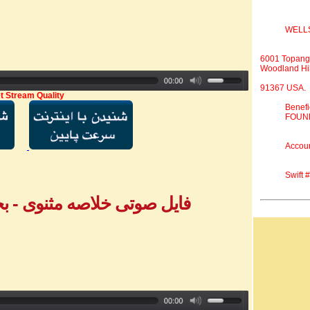
WELL
6001 Topang
Woodland Hil
91367 USA.
t Stream Quality
Benef
FOUND
Accou
Swift
فایل صوتی خلاصه مثنوی - بخش ۴ - خانم