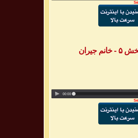
Se
 جیران
Se