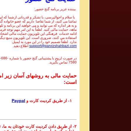
بیننده عزیز برنامه گنج حضور:
با سلام و احوالپرسی، با تشکر و قدردانی ازشما که این 
تماشا می کنید، از شما تقاضا داریم که عضو خانواده گ
و به هر اندازه که می توانید و می خواهید این برنامه و تل
ماهه، حمایت مالی کنید. لطفاً به این امر مهم توجه فرما
ادامه خدمات فرهنگی این تلویزیون حمایت مالی اشخاص
استفاده می کنند، ضروری است. این تلویزیون منبع دیگر
ندارد. لطفاً تصمیم خود را در این مورد به ایمیل:
support@parvizshahbazi.com
اطلاع دهید.
در صورت لزوم با ‍پشتیبانی گنج حضور با شماره
-686-
7580
تماس بگیرید.
حمایت مالی به روشهای آسان زیر ام
است:
۱- از طریق کردیت کارت و
Paypal
۲- از طریق دادن کردیت کارت خودتان به ما، تا