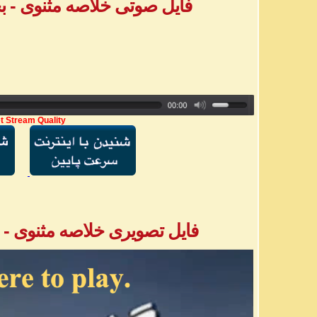
فایل صوتی خلاصه مثنوی - بخش ۱ - آقا
t Stream Quality
فایل تصویری خلاصه مثنوی - بخش ۲ - آق