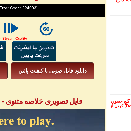
ت، چارج
Error Code: 224003)
t Stream Quality
دانلود فایل صوتی با کیفیت پائین
د
فایل تصویری خلاصه مثنوی - بخش ۱ - آق
 گنج حضور،
از تمام نقاط دنیا غیر از ایران، یا واریز (Deposit) کردن از