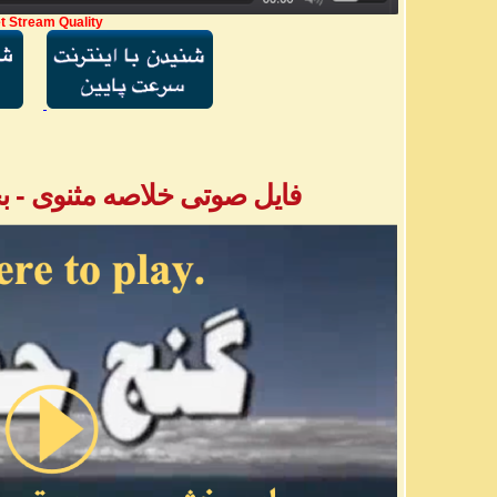
t Stream Quality
فایل صوتی خلاصه مثنوی - بخش ۳ - آقا