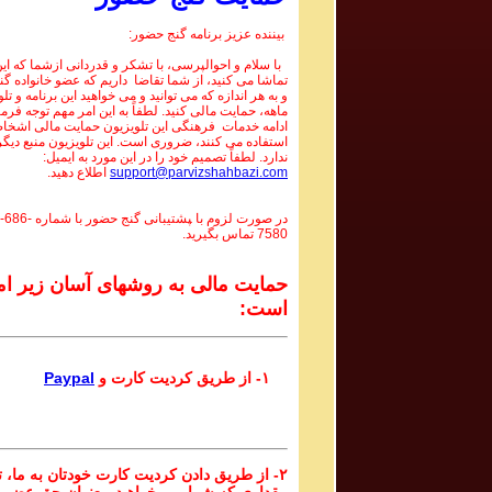
بیننده عزیز برنامه گنج حضور:
با سلام و احوالپرسی، با تشکر و قدردانی ازشما که این 
تماشا می کنید، از شما تقاضا داریم که عضو خانواده گ
و به هر اندازه که می توانید و می خواهید این برنامه و تل
ماهه، حمایت مالی کنید. لطفاً به این امر مهم توجه فرما
ادامه خدمات فرهنگی این تلویزیون حمایت مالی اشخاص
استفاده می کنند، ضروری است. این تلویزیون منبع دیگر
ندارد. لطفاً تصمیم خود را در این مورد به ایمیل:
support@parvizshahbazi.com
اطلاع دهید.
در صورت لزوم با ‍پشتیبانی گنج حضور با شماره
-686-
7580
تماس بگیرید.
حمایت مالی به روشهای آسان زیر ام
است:
۱- از طریق کردیت کارت و
Paypal
۲- از طریق دادن کردیت کارت خودتان به ما، تا