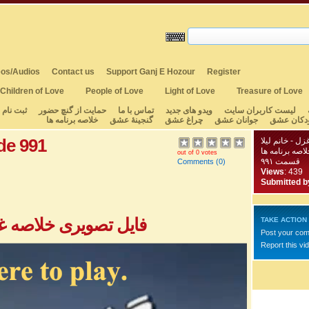
os/Audios
Contact us
Support Ganj E Hozour
Register
Children of Love
People of Love
Light of Love
Treasure of Love
لیست کاربران سایت
ویدو های جدید
تماس با ما
حمایت از گنچ حضور
ثبت نام
دکان عشق
جوانان عشق
چراغ عشق
گنجینهٔ عشق
خلاصه برنامه ها
de 991
ل - خانم لیلا
لاصه برنامه ها
out of 0 votes
قسمت ۹۹۱
Comments
(0)
Views
: 439
Submitted b
فایل تصویری خلاصه غزل
TAKE ACTION
Post your co
Report this vi