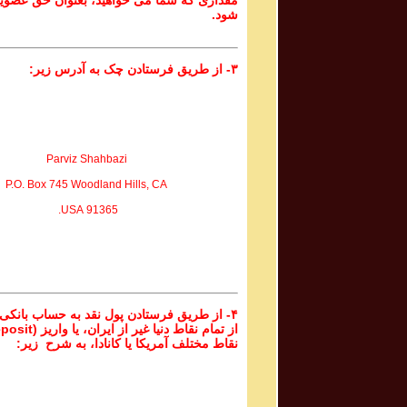
مقداری که شما می خواهید، بعنوان حق عضوی
شود.
۳- از طریق فرستادن چک به آدرس زیر:
Parviz Shahbazi
P.O. Box 745 Woodland Hills, CA
91365 USA.
۴- از طریق فرستادن پول نقد به حساب بانکی
نقاط مختلف آمریکا یا کانادا، به شرح زیر: