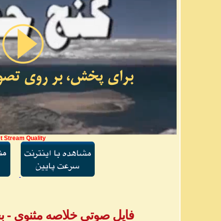
t Stream Quality
فایل صوتی خلاصه مثنوی - بخش ۲ - آقا