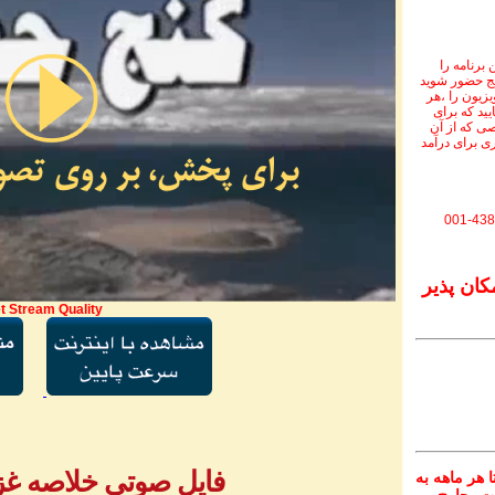
برنامه را
نج حضور شوید
ویزیون را ،هر
یید که برای
ی که از آن
ی برای درآمد
001-438
کان پذیر
t Stream Quality
فایل صوتی خلاصه غزل 
 هر ماهه به