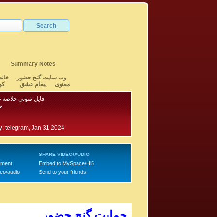
Summary Notes
وب سایت گنج حضور
خانه
معنوی
پیغام عشق
کو
فایل صوتی خلاصه غز
خ
y
:
telegram, Jan 31 2024
SHARE VIDEO/AUDIO
mment
Embed to MySpace/Hi5
deo/audio
Send to your friends
حمایت گنج حضور