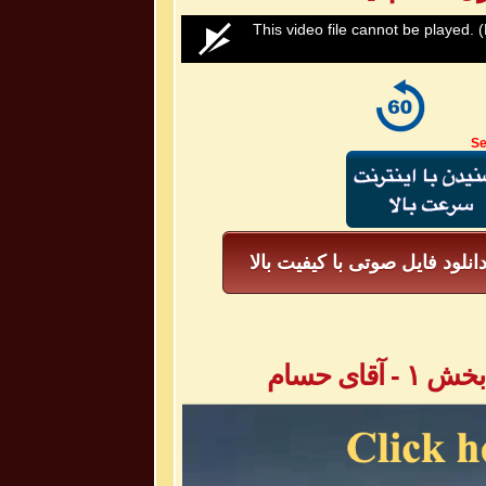
0
This video file cannot be played.
(
seconds
of
0
seconds
Volume
50%
Se
انلود فایل صوتی با کیفیت بالا
ای حسام