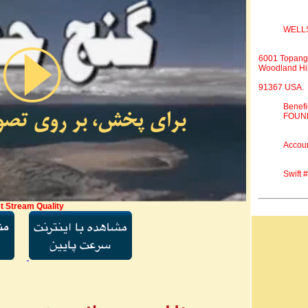
WELL
6001 Topang
Woodland Hil
91367 USA.
Benef
FOUND
Accou
Swift
t Stream Quality