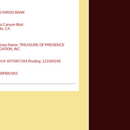
S FARGO BANK
a Canyon Blvd
ls, CA
iciary Name: TREASURE OF PRESENCE
ATION, INC.
nt #: 9375957264 Routing: 121000248
 #WFBIUS6S