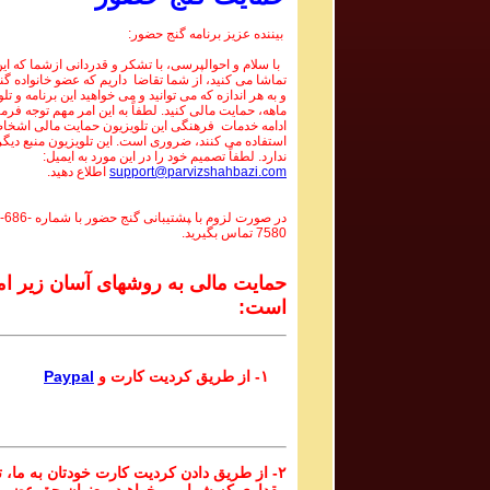
بیننده عزیز برنامه گنج حضور:
با سلام و احوالپرسی، با تشکر و قدردانی ازشما که این 
تماشا می کنید، از شما تقاضا داریم که عضو خانواده گ
و به هر اندازه که می توانید و می خواهید این برنامه و تل
ماهه، حمایت مالی کنید. لطفاً به این امر مهم توجه فرما
ادامه خدمات فرهنگی این تلویزیون حمایت مالی اشخاص
استفاده می کنند، ضروری است. این تلویزیون منبع دیگر
ندارد. لطفاً تصمیم خود را در این مورد به ایمیل:
support@parvizshahbazi.com
اطلاع دهید.
در صورت لزوم با ‍پشتیبانی گنج حضور با شماره
-686-
7580
تماس بگیرید.
حمایت مالی به روشهای آسان زیر ام
است:
۱- از طریق کردیت کارت و
Paypal
۲- از طریق دادن کردیت کارت خودتان به ما، تا