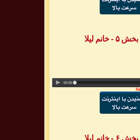
انم لیلا
Se
انم لیلا