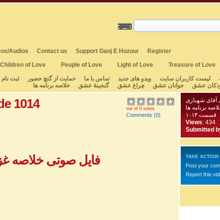
os/Audios
Contact us
Support Ganj E Hozour
Register
Children of Love
People of Love
Light of Love
Treasure of Love
لیست کاربران سایت
ویدو های جدید
تماس با ما
حمایت از گنچ حضور
ثبت نام
دکان عشق
جوانان عشق
چراغ عشق
گنجینهٔ عشق
خلاصه برنامه ها
de 1014
 آقای شهبازی
لاصه برنامه ها
out of 0 votes
قسمت ۱۰۱۴
Comments
(0)
Views
: 434
Submitted b
فایل صوتی خلاصه غزل 
TAKE ACTION
Post your co
Report this vi