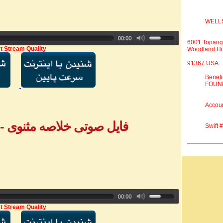
WELL
6001 Topang
t Stream Quality
Woodland Hil
91367 USA.
Benef
FOUND
Accou
فایل صوتی خلاصه مثنوی - بخش ۴ - خ
Swift
t Stream Quality