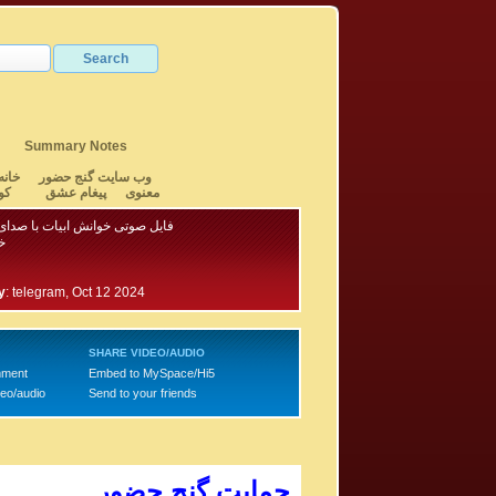
Summary Notes
وب سایت گنج حضور
خانه
معنوی
پیغام عشق
کو
فایل صوتی خوانش ابیات با صدای
خ
y
:
telegram, Oct 12 2024
SHARE VIDEO/AUDIO
mment
Embed to MySpace/Hi5
deo/audio
Send to your friends
حمایت گنج حضور