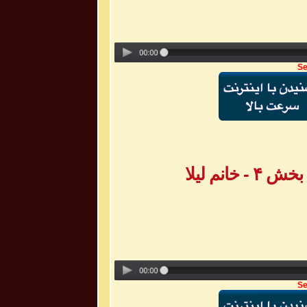
Se
انم لیلا
Se