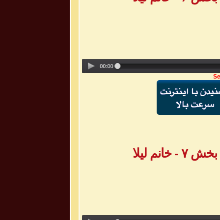
Se
انم لیلا