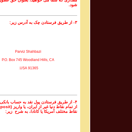
مقداری که شما می خواهید، بعنوان حق عضوی
شود.
۳- از طریق فرستادن چک به آدرس زیر:
Parviz Shahbazi
P.O. Box 745 Woodland Hills, CA
91365 USA.
۴- از طریق فرستادن پول نقد به حساب بانکی
نقاط مختلف آمریکا یا کانادا، به شرح زیر: