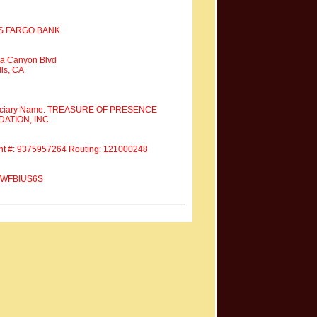
S FARGO BANK
a Canyon Blvd
ls, CA
iciary Name: TREASURE OF PRESENCE
ATION, INC.
nt #: 9375957264 Routing: 121000248
 #WFBIUS6S