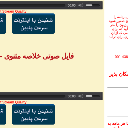
t Stream Quality
برنامه را
نج حضور شوید
ویزیون را ،هر
یید که برای
ی که از آن
ی برای درآمد
فایل صوتی خلاصه مثنوی - بخش ۱ - خ
001-438
کان پذیر
t Stream Quality
 هر ماهه به