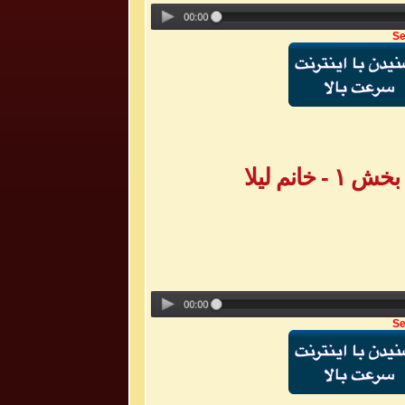
Se
انم لیلا
Se