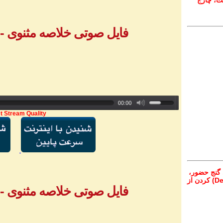
ت، چارج
فایل صوتی خلاصه مثنوی - بخش ۲ - خ
t Stream Quality
 گنج حضور،
از تمام نقاط دنیا غیر از ایران، یا واریز (Deposit) کردن از
فایل صوتی خلاصه مثنوی - بخش ۳ - خ