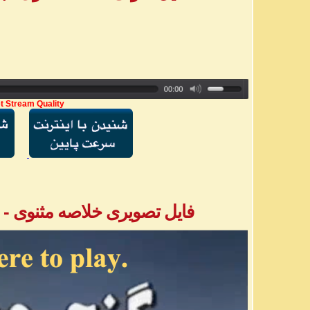
t Stream Quality
فایل تصویری خلاصه مثنوی - بخش ۳ - آق