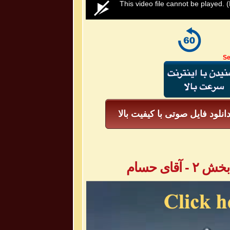
0
This video file cannot be played.
(
seconds
of
0
seconds
Volume
50%
Se
انلود فایل صوتی با کیفیت بالا
ای حسام