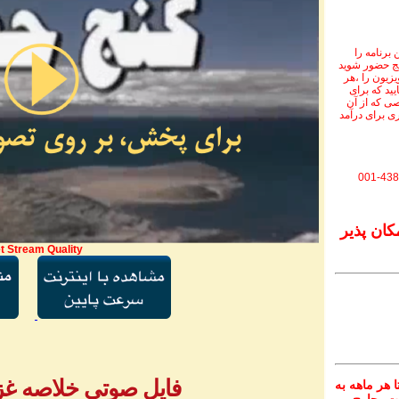
برنامه را
نج حضور شوید
ویزیون را ،هر
یید که برای
ی که از آن
ی برای درآمد
001-438
کان پذیر
t Stream Quality
فایل صوتی خلاصه غزل 
 هر ماهه به