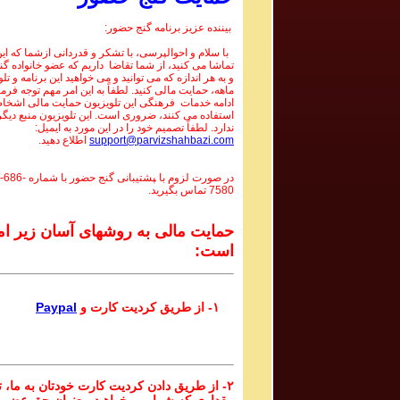
بیننده عزیز برنامه گنج حضور:
با سلام و احوالپرسی، با تشکر و قدردانی ازشما که این 
تماشا می کنید، از شما تقاضا داریم که عضو خانواده گ
و به هر اندازه که می توانید و می خواهید این برنامه و تل
ماهه، حمایت مالی کنید. لطفاً به این امر مهم توجه فرما
ادامه خدمات فرهنگی این تلویزیون حمایت مالی اشخاص
استفاده می کنند، ضروری است. این تلویزیون منبع دیگر
ندارد. لطفاً تصمیم خود را در این مورد به ایمیل:
support@parvizshahbazi.com
اطلاع دهید.
در صورت لزوم با ‍پشتیبانی گنج حضور با شماره
-686-
7580
تماس بگیرید.
حمایت مالی به روشهای آسان زیر ام
است:
۱- از طریق کردیت کارت و
Paypal
۲- از طریق دادن کردیت کارت خودتان به ما، تا