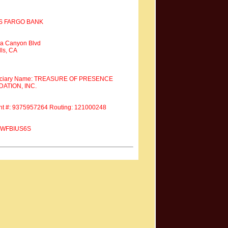
S FARGO BANK
a Canyon Blvd
ls, CA
iciary Name: TREASURE OF PRESENCE
ATION, INC.
nt #: 9375957264 Routing: 121000248
 #WFBIUS6S