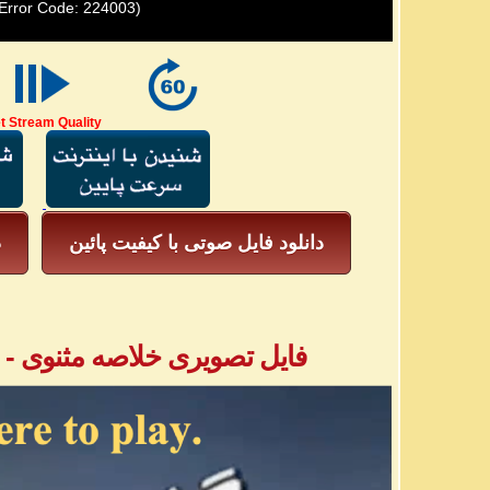
Error Code: 224003)
t Stream Quality
دانلود فایل صوتی با کیفیت پائین
د
فایل تصویری خلاصه مثنوی - بخش ۲ - آق