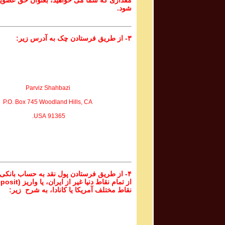
مقداری که شما می خواهید، بعنوان حق عضوی
شود.
۳- از طریق فرستادن چک به آدرس زیر:
Parviz Shahbazi
P.O. Box 745 Woodland Hills, CA
91365 USA.
۴- از طریق فرستادن پول نقد به حساب بانکی
نقاط مختلف آمریکا یا کانادا، به شرح زیر: