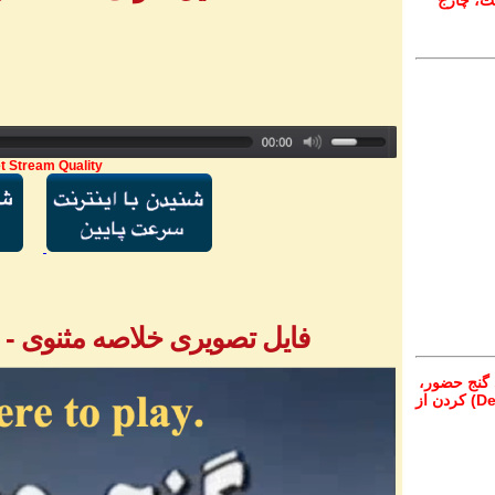
ت، چارج
t Stream Quality
فایل تصویری خلاصه مثنوی - بخش ۱ - آق
 گنج حضور،
از تمام نقاط دنیا غیر از ایران، یا واریز (Deposit) کردن از