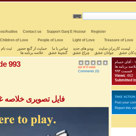
os/Audios
Contact us
Support Ganj E Hozour
Register
Children of Love
People of Love
Light of Love
Treasure of Love
لیست کاربران سایت
ویدو های جدید
تماس با ما
حمایت از گنچ حضور
ثبت نام
دکان عشق
جوانان عشق
چراغ عشق
گنجینهٔ عشق
خلاصه برنامه ها
de 993
لاصه برنامه ها
out of 0 votes
قسمت ۹۹۳
Comments
(0)
Views
: 462
Submitted b
فایل تصویری خلاصه غزل
TAKE ACTION
Post your co
Report this vi