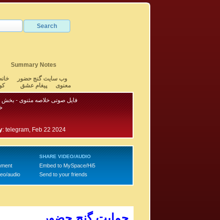
Summary Notes
وب سایت گنج حضور
خانه
معنوی
پیغام عشق
کو
فایل صوتی خلاصه مثنوی - بخش ۱ - آقای حسام
خ
y
:
telegram, Feb 22 2024
SHARE VIDEO/AUDIO
mment
Embed to MySpace/Hi5
deo/audio
Send to your friends
حمایت گنج حضور