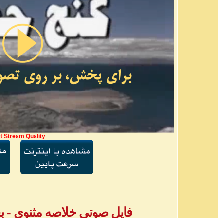
t Stream Quality
فایل صوتی خلاصه مثنوی - بخش ۲ - آقا