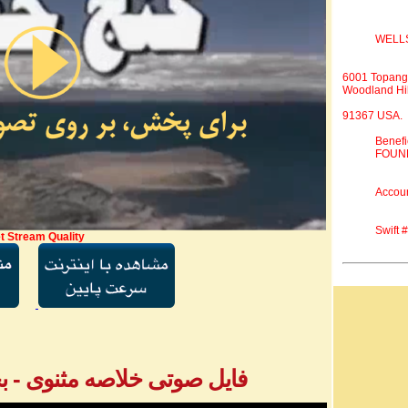
WELL
6001 Topang
Woodland Hil
91367 USA.
Benef
FOUND
Accou
Swift
t Stream Quality
فایل صوتی خلاصه مثنوی - بخش ۱ - آقا