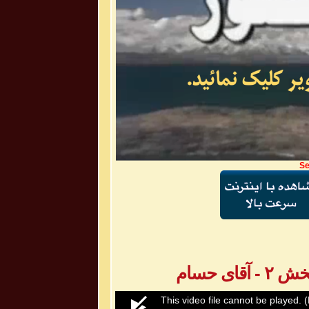
Se
ی حسام
0
This video file cannot be played.
(
seconds