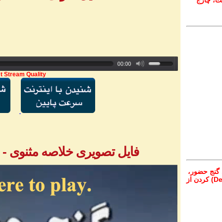
ت، چارج
t Stream Quality
فایل تصویری خلاصه مثنوی - بخش ۱ - آق
 گنج حضور،
از تمام نقاط دنیا غیر از ایران، یا واریز (Deposit) کردن از