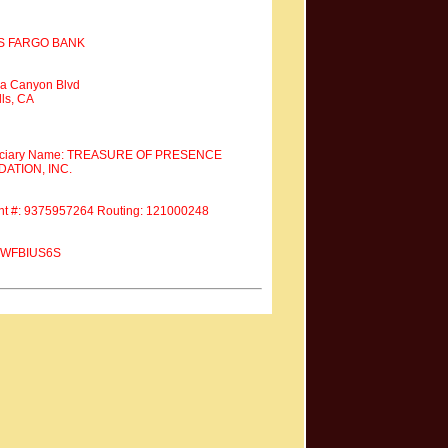
S FARGO BANK
a Canyon Blvd
ls, CA
iciary Name: TREASURE OF PRESENCE
ATION, INC.
nt #: 9375957264 Routing: 121000248
 #WFBIUS6S