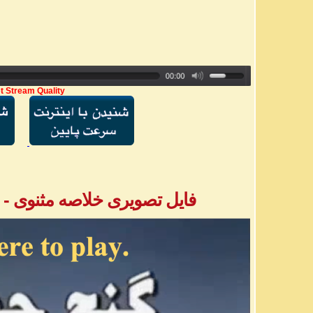
t Stream Quality
فایل تصویری خلاصه مثنوی - بخش ۲ - آق