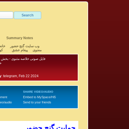
Summary Notes
وب سایت گنج حضور
خانه
معنوی
پیغام عشق
کو
فایل صوتی خلاصه مثنوی - بخش ۲ - آقای حسام
خ
y
:
telegram, Feb 22 2024
SHARE VIDEO/AUDIO
mment
Embed to MySpace/Hi5
deo/audio
Send to your friends
حمایت گنج حضور