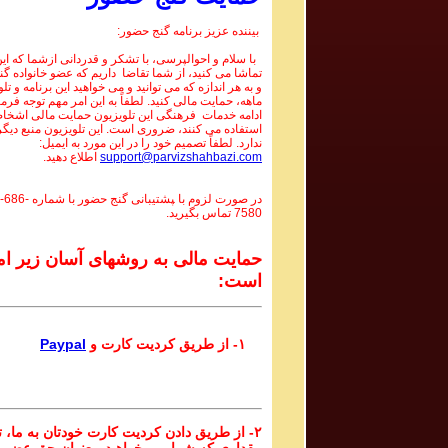
بیننده عزیز برنامه گنج حضور:
با سلام و احوالپرسی، با تشکر و قدردانی ازشما که این 
تماشا می کنید، از شما تقاضا داریم که عضو خانواده گ
و به هر اندازه که می توانید و می خواهید این برنامه و تل
ماهه، حمایت مالی کنید. لطفاً به این امر مهم توجه فرما
ادامه خدمات فرهنگی این تلویزیون حمایت مالی اشخاص
استفاده می کنند، ضروری است. این تلویزیون منبع دیگر
ندارد. لطفاً تصمیم خود را در این مورد به ایمیل:
support@parvizshahbazi.com
اطلاع دهید.
در صورت لزوم با ‍پشتیبانی گنج حضور با شماره
-686-
7580
تماس بگیرید.
حمایت مالی به روشهای آسان زیر ام
است:
۱- از طریق کردیت کارت و
Paypal
۲- از طریق دادن کردیت کارت خودتان به ما، تا