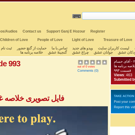
os/Audios
Contact us
Support Ganj E Hozour
Register
Children of Love
People of Love
Light of Love
Treasure of Love
لیست کاربران سایت
ویدو های جدید
تماس با ما
حمایت از گنچ حضور
ثبت نام
دکان عشق
جوانان عشق
چراغ عشق
گنجینهٔ عشق
خلاصه برنامه ها
de 993
لاصه برنامه ها
out of 0 votes
قسمت ۹۹۳
Comments
(0)
Views
: 463
Submitted b
فایل تصویری خلاصه غزل
TAKE ACTION
Post your co
Report this vi