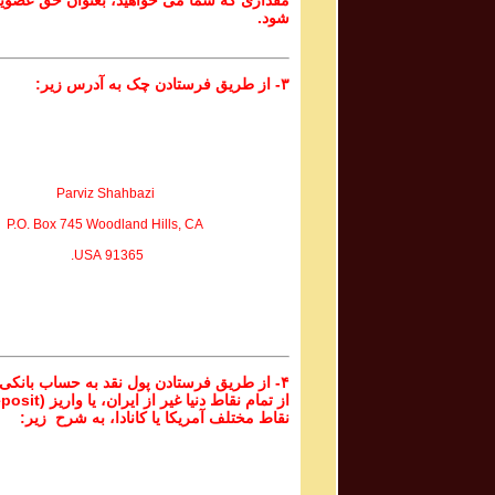
مقداری که شما می خواهید، بعنوان حق عضوی
شود.
۳- از طریق فرستادن چک به آدرس زیر:
Parviz Shahbazi
P.O. Box 745 Woodland Hills, CA
91365 USA.
۴- از طریق فرستادن پول نقد به حساب بانکی
نقاط مختلف آمریکا یا کانادا، به شرح زیر: