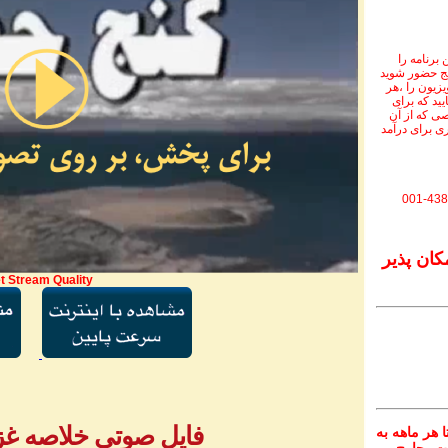
برنامه را
نج حضور شوید
ویزیون را ،هر
یید که برای
ی که از آن
ی برای درآمد
001-438
کان پذیر
t Stream Quality
فایل صوتی خلاصه غزل 
 هر ماهه به