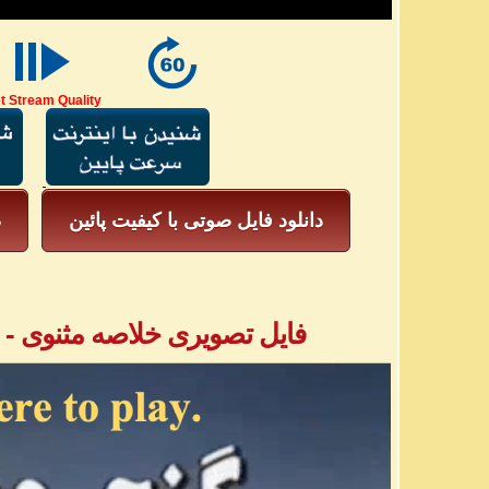
t Stream Quality
دانلود فایل صوتی با کیفیت پائین
د
فایل تصویری خلاصه مثنوی - بخش ۳ - آق