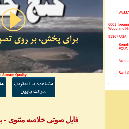
WELL
6001 Topang
Woodland Hil
91367 USA.
Benef
FOUND
Accou
Swift
t Stream Quality
فایل صوتی خلاصه مثنوی - بخش ۱ - آقا