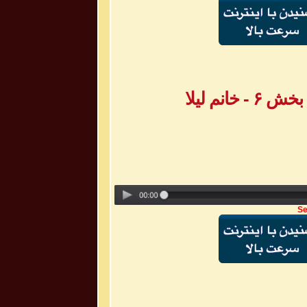
انم لیلا
Se