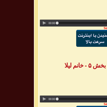
Se
انم لیلا
Se