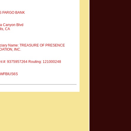
S FARGO BANK
a Canyon Blvd
ls, CA
iciary Name: TREASURE OF PRESENCE
ATION, INC.
nt #: 9375957264 Routing: 121000248
 #WFBIUS6S