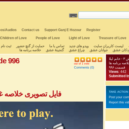
os/Audios
Contact us
Support Ganj E Hozour
Register
Children of Love
People of Love
Light of Love
Treasure of Love
لیست کاربران سایت
ویدو های جدید
تماس با ما
حمایت از گنچ حضور
ثبت نام
دکان عشق
جوانان عشق
چراغ عشق
گنجینهٔ عشق
خلاصه برنامه ها
de 996
یلا
لاصه برنامه ها
out of 1 vote
قسمت ۹۹۶
Comments
(0)
Views
: 442
Submitted b
فایل تصویری خلاصه غزل
TAKE ACTION
Post your co
Report this vi