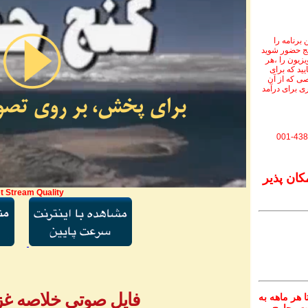
برنامه را
نج حضور شوید
ویزیون را ،هر
یید که برای
ی که از آن
ی برای درآمد
001-438
کان پذیر
t Stream Quality
فایل صوتی خلاصه غزل 
 هر ماهه به