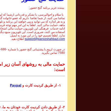
بیننده عزیز برنامه گنج حضور:
با سلام و احوالپرسی، با تشکر و قدردانی ازشما که این 
تماشا می کنید، از شما تقاضا داریم که عضو خانواده گ
و به هر اندازه که می توانید و می خواهید این برنامه و تل
ماهه، حمایت مالی کنید. لطفاً به این امر مهم توجه فرما
ادامه خدمات فرهنگی این تلویزیون حمایت مالی اشخاص
استفاده می کنند، ضروری است. این تلویزیون منبع دیگر
ندارد. لطفاً تصمیم خود را در این مورد به ایمیل:
support@parvizshahbazi.com
اطلاع دهید.
در صورت لزوم با ‍پشتیبانی گنج حضور با شماره
-686-
7580
تماس بگیرید.
حمایت مالی به روشهای آسان زیر ام
است:
۱- از طریق کردیت کارت و
Paypal
۲- از طریق دادن کردیت کارت خودتان به ما، تا