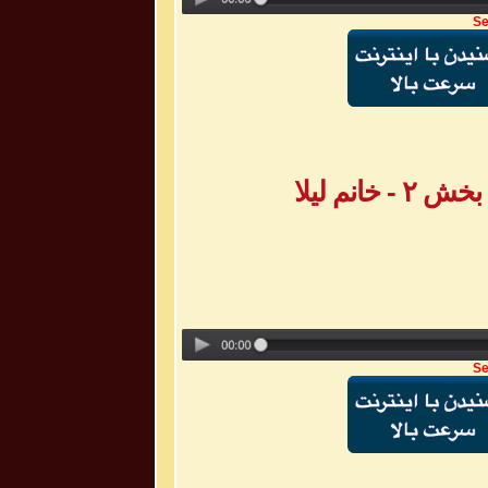
Se
انم لیلا
Se