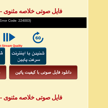
فایل صوتی خلاصه مثنوی - بخش ۳ - خ
Error Code: 224003)
t Stream Quality
دانلود فایل صوتی با کیفیت پائین
د
فایل صوتی خلاصه مثنوی - بخش ۴ - خ