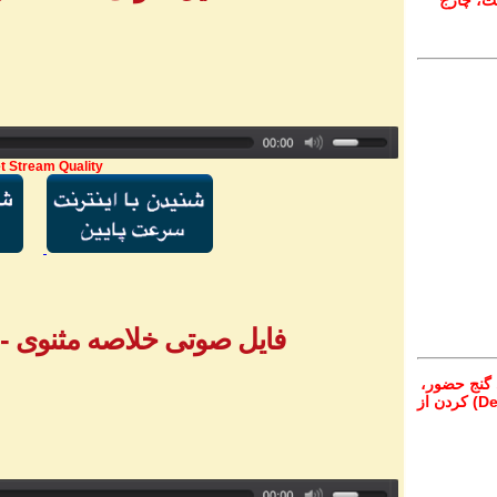
ت، چارج
t Stream Quality
فایل صوتی خلاصه مثنوی - بخش ۱ - خ
 گنج حضور،
از تمام نقاط دنیا غیر از ایران، یا واریز (Deposit) کردن از