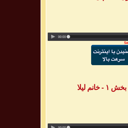
Se
انم لیلا