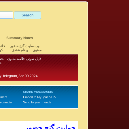
Summary Notes
وب سایت گنج حضور
خانه
معنوی
پیغام عشق
کو
فایل صوتی خلاصه مثنوی - بخش ۳ - خانم ل
خ
y
:
telegram, Apr 09 2024
SHARE VIDEO/AUDIO
mment
Embed to MySpace/Hi5
deo/audio
Send to your friends
حمایت گنج حضور