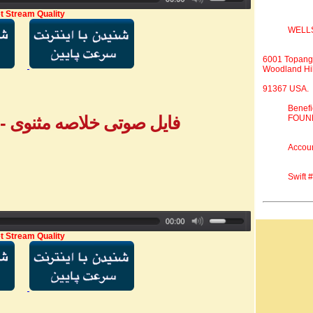
t Stream Quality
WELL
6001 Topang
Woodland Hil
91367 USA.
Benef
فایل صوتی خلاصه مثنوی - بخش ۲ - خ
FOUND
Accou
Swift
t Stream Quality