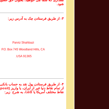
مقداری که شما می خواهید، بعنوان حق عضوی
شود.
۳- از طریق فرستادن چک به آدرس زیر:
Parviz Shahbazi
P.O. Box 745 Woodland Hills, CA
91365 USA.
۴- از طریق فرستادن پول نقد به حساب بانکی
نقاط مختلف آمریکا یا کانادا، به شرح زیر: