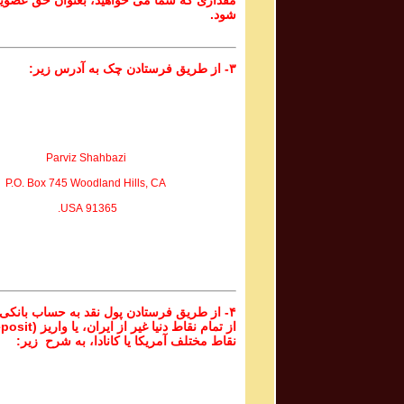
مقداری که شما می خواهید، بعنوان حق عضوی
شود.
۳- از طریق فرستادن چک به آدرس زیر:
Parviz Shahbazi
P.O. Box 745 Woodland Hills, CA
91365 USA.
۴- از طریق فرستادن پول نقد به حساب بانکی
نقاط مختلف آمریکا یا کانادا، به شرح زیر: