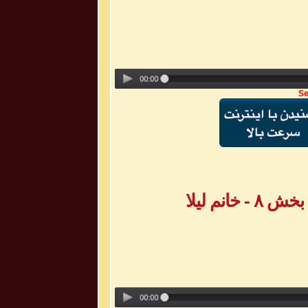
Se
انم لیلا