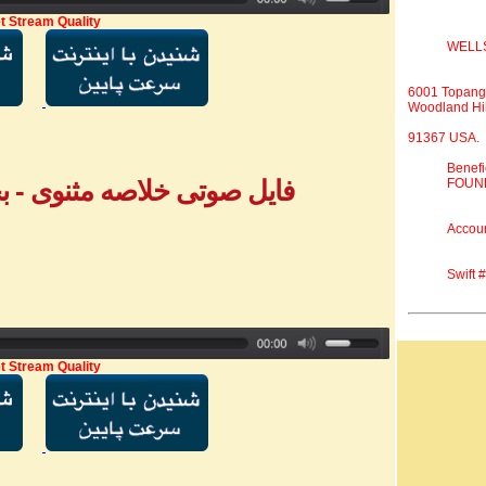
t Stream Quality
WELL
6001 Topang
Woodland Hil
91367 USA.
Benef
فایل صوتی خلاصه مثنوی - بخش ۲ - آقا
FOUND
Accou
Swift
t Stream Quality