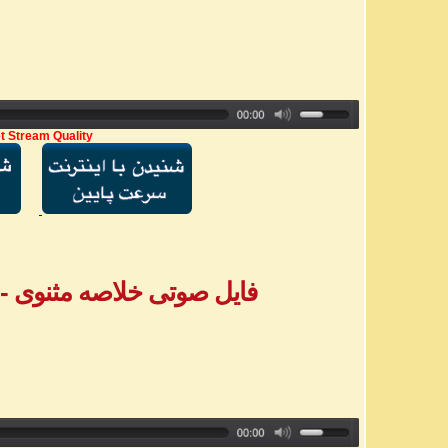
t Stream Quality
فایل صوتی خلاصه مثنوی - بخش ۸ - خ