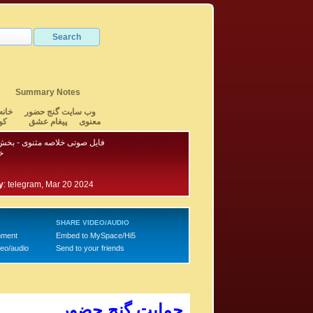
Summary Notes
وب سایت گنج حضور
خانه
معنوی
پیغام عشق
کو
فایل صوتی خلاصه مثنوی - بخش ۱۰ - خانم لی
خ
y
:
telegram, Mar 20 2024
SHARE VIDEO/AUDIO
mment
Embed to MySpace/Hi5
deo/audio
Send to your friends
حمایت گنج حضور