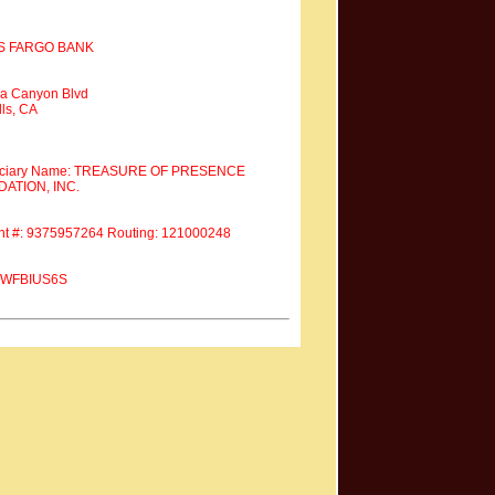
S FARGO BANK
a Canyon Blvd
ls, CA
iciary Name: TREASURE OF PRESENCE
ATION, INC.
nt #: 9375957264 Routing: 121000248
 #WFBIUS6S