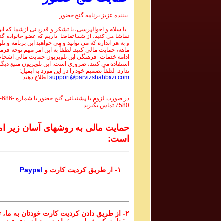
بیننده عزیز برنامه گنج حضور:
با سلام و احوالپرسی، با تشکر و قدردانی ازشما که این 
تماشا می کنید، از شما تقاضا داریم که عضو خانواده گ
و به هر اندازه که می توانید و می خواهید این برنامه و تل
ماهه، حمایت مالی کنید. لطفاً به این امر مهم توجه فرما
ادامه خدمات فرهنگی این تلویزیون حمایت مالی اشخاص
استفاده می کنند، ضروری است. این تلویزیون منبع دیگر
ندارد. لطفاً تصمیم خود را در این مورد به ایمیل:
support@parvizshahbazi.com
اطلاع دهید.
در صورت لزوم با ‍پشتیبانی گنج حضور با شماره
-686-
7580
تماس بگیرید.
حمایت مالی به روشهای آسان زیر ام
است:
۱- از طریق کردیت کارت و
Paypal
۲- از طریق دادن کردیت کارت خودتان به ما، تا