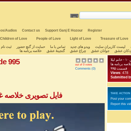
os/Audios
Contact us
Support Ganj E Hozour
Register
Children of Love
People of Love
Light of Love
Treasure of Love
لیست کاربران سایت
ویدو های جدید
تماس با ما
حمایت از گنچ حضور
ثبت نام
دکان عشق
جوانان عشق
چراغ عشق
گنجینهٔ عشق
خلاصه برنامه ها
de 995
لا
لاصه برنامه ها
out of 0 votes
قسمت ۹۹۵
Comments
(0)
Views
: 478
Submitted b
فایل تصویری خلاصه غزل
TAKE ACTION
Post your co
Report this vi