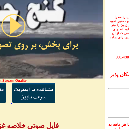
برنامه را
نج حضور شوید
ویزیون را ،هر
یید که برای
ی که از آن
ی برای درآمد
001-438
کان پذیر
t Stream Quality
فایل صوتی خلاصه غزل 
 هر ماهه به