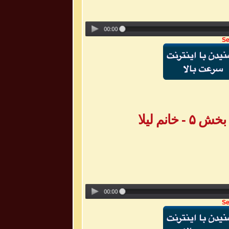
Se
انم لیلا
Se