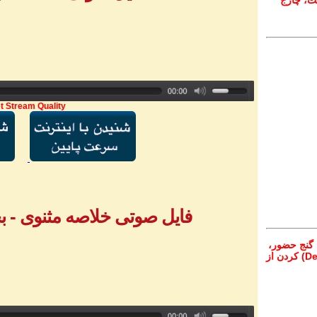
ت، چارج
t Stream Quality
فایل صوتی خلاصه مثنوی - بخش ۱ - آقا
 گنج حضور،
از تمام نقاط دنیا غیر از ایران، یا واریز (Deposit) کردن از