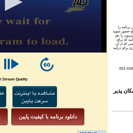
برنامه را
نج حضور شوید
ویزیون را ،هر
یید که برای
ی که از آن
ی برای درآمد
001-438
t Stream Quality
کان پذیر
دانلود برنامه با کیفیت پایین
د