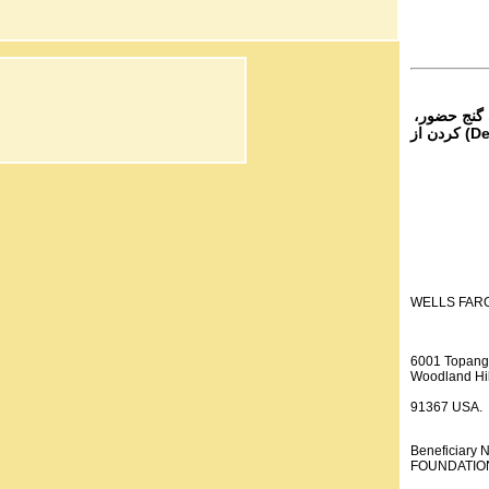
 گنج حضور،
از تمام نقاط دنیا غیر از ایران، یا واریز (Deposit) کردن از
WELLS FAR
6001 Topang
Woodland Hil
91367 USA.
Beneficiar
FOUNDATION