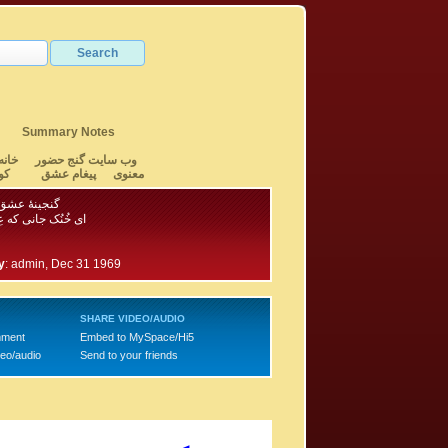
Summary Notes
وب سایت گنج حضور
خانه
معنوی
پیغام عشق
کو
گنجینهٔ عشق 
ای خُنُک جانی که 
y
:
admin, Dec 31 1969
SHARE VIDEO/AUDIO
mment
Embed to MySpace/Hi5
deo/audio
Send to your friends