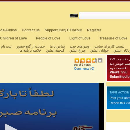
os/Audios
Contact us
Support Ganj E Hozour
Register
Children of Love
People of Love
Light of Love
Treasure of Love
لیست کاربران سایت
ویدو های جدید
تماس با ما
حمایت از گنچ حضور
ثبت نام
دکان عشق
جوانان عشق
چراغ عشق
گنجینهٔ عشق
خلاصه برنامه ها
- قسمت ۲۰۷
عِیب خویش دید
out of 6 votes
قسمت دوم
Comments
(0)
Views
: 996
Submitted b
TAKE ACTION
Post your co
Report this vi