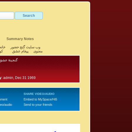
Summary Notes
وب سایت گنج حضور
خانه
معنوی
پیغام عشق
کو
گنجینهٔ عشق 
0
y
:
admin, Dec 31 1969
SHARE VIDEO/AUDIO
mment
Embed to MySpace/Hi5
deo/audio
Send to your friends