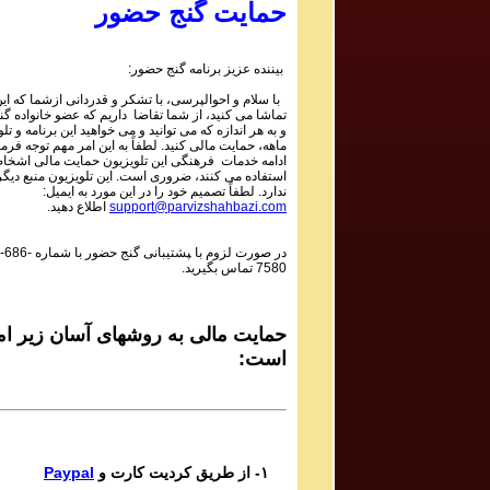
حمایت گنج حضور
بیننده عزیز برنامه گنج حضور:
با سلام و احوالپرسی، با تشکر و قدردانی ازشما که این 
تماشا می کنید، از شما تقاضا داریم که عضو خانواده گ
و به هر اندازه که می توانید و می خواهید این برنامه و تل
ماهه، حمایت مالی کنید. لطفاً به این امر مهم توجه فرما
ادامه خدمات فرهنگی این تلویزیون حمایت مالی اشخاص
استفاده می کنند، ضروری است. این تلویزیون منبع دیگر
ندارد. لطفاً تصمیم خود را در این مورد به ایمیل:
support@parvizshahbazi.com
اطلاع دهید.
در صورت لزوم با ‍پشتیبانی گنج حضور با شماره
-686-
7580
تماس بگیرید.
حمایت مالی به روشهای آسان زیر ام
است:
۱- از طریق کردیت کارت و
Paypal