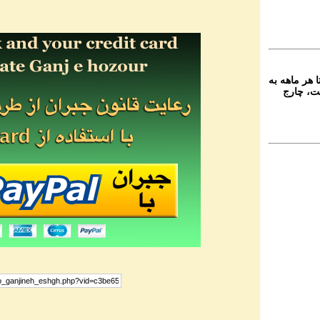
 هر ماهه به
ت، چارج