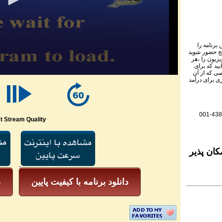
برنامه را
نج حضور شوید
ویزیون را ،هر
یید که برای
ی که از آن
ی برای درآمد
001-438
t Stream Quality
کان پذیر
دانلود برنامه با کیفیت پایین
د