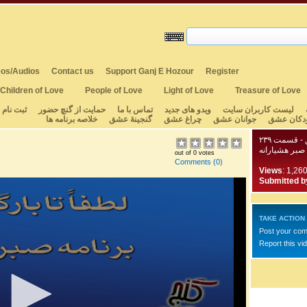
os/Audios
Contact us
Support Ganj E Hozour
Register
Children of Love
People of Love
Light of Love
Treasure of Love
لیست کاربران سایت
ویدو های جدید
تماس با ما
حمایت از گنچ حضور
ثبت نام
دکان عشق
جوانان عشق
چراغ عشق
گنجینهٔ عشق
خلاصه برنامه ها
- قسمت ۲۳۹
صبر هشیارانه
out of 0 votes
Comments
(0)
Views
: 1,26
Submitted b
TAKE ACTION
Post your co
Report this vi