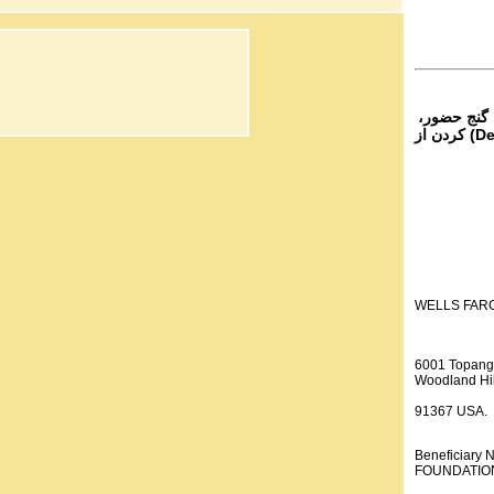
 گنج حضور،
از تمام نقاط دنیا غیر از ایران، یا واریز (Deposit) کردن از
WELLS FAR
6001 Topang
Woodland Hil
91367 USA.
Beneficiar
FOUNDATION