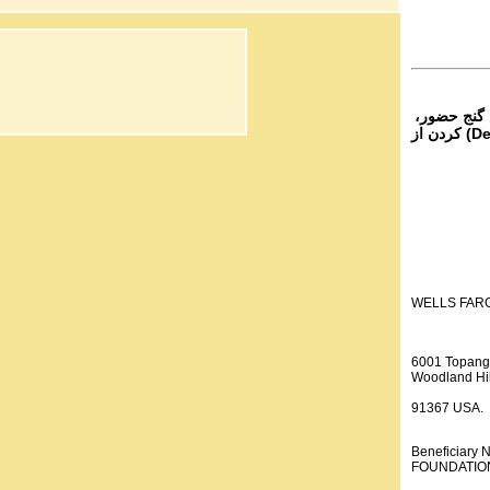
 گنج حضور،
از تمام نقاط دنیا غیر از ایران، یا واریز (Deposit) کردن از
WELLS FAR
6001 Topang
Woodland Hil
91367 USA.
Beneficiar
FOUNDATION