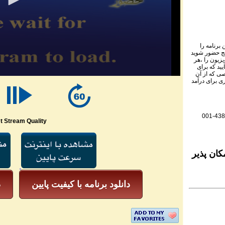
برنامه را
نج حضور شوید
ویزیون را ،هر
یید که برای
ی که از آن
ی برای درآمد
001-438
t Stream Quality
کان پذیر
دانلود برنامه با کیفیت پایین
د