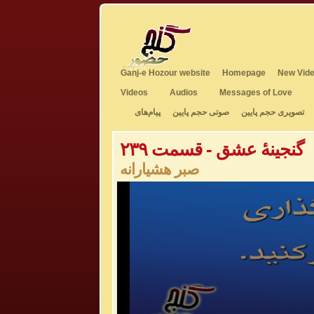
Ganj-e Hozour website
Homepage
New Vide
Videos
Audios
Messages of Love
تصویری حجم پایین
صوتی حجم پایین
پیام‌های
گنجینهٔ عشق - قسمت ۲۳۹
صبر هشیارانه
0
seconds
of
0
seconds
Volume
50%