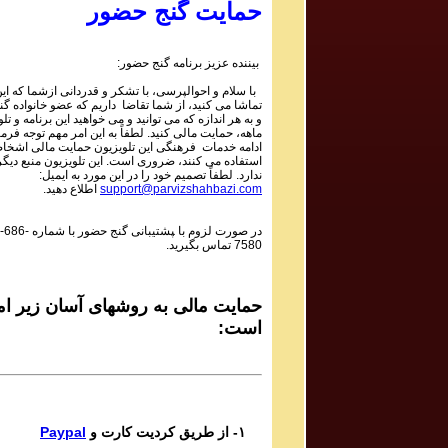
حمایت گنج حضور
بیننده عزیز برنامه گنج حضور:
با سلام و احوالپرسی، با تشکر و قدردانی ازشما که این 
تماشا می کنید، از شما تقاضا داریم که عضو خانواده گ
و به هر اندازه که می توانید و می خواهید این برنامه و تل
ماهه، حمایت مالی کنید. لطفاً به این امر مهم توجه فرما
ادامه خدمات فرهنگی این تلویزیون حمایت مالی اشخاص
استفاده می کنند، ضروری است. این تلویزیون منبع دیگر
ندارد. لطفاً تصمیم خود را در این مورد به ایمیل:
support@parvizshahbazi.com
اطلاع دهید.
در صورت لزوم با ‍پشتیبانی گنج حضور با شماره
-686-
7580
تماس بگیرید.
حمایت مالی به روشهای آسان زیر ام
است:
۱- از طریق کردیت کارت و
Paypal