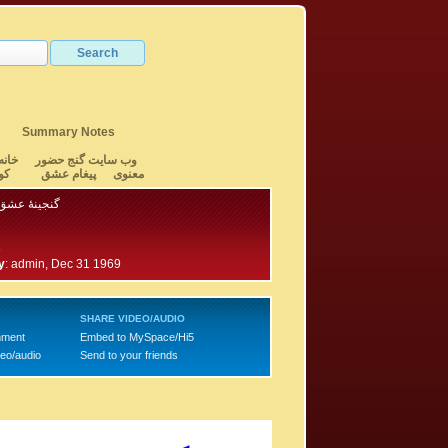
Summary Notes
وب سایت گنج حضور
خانه
معنوی
پیغام عشق
کو
گنجینهٔ عشق 
5
y
:
admin, Dec 31 1969
SHARE VIDEO/AUDIO
mment
Embed to MySpace/Hi5
deo/audio
Send to your friends