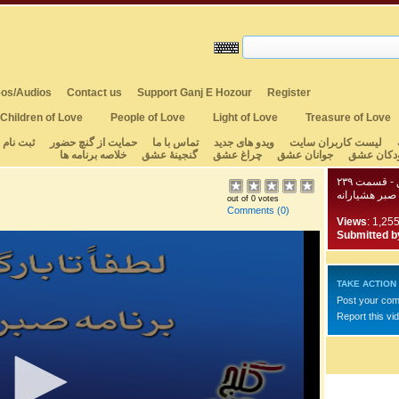
os/Audios
Contact us
Support Ganj E Hozour
Register
Children of Love
People of Love
Light of Love
Treasure of Love
لیست کاربران سایت
ویدو های جدید
تماس با ما
حمایت از گنچ حضور
ثبت نام
دکان عشق
جوانان عشق
چراغ عشق
گنجینهٔ عشق
خلاصه برنامه ها
- قسمت ۲۳۹
صبر هشیارانه
out of 0 votes
Comments
(0)
Views
: 1,25
Submitted b
TAKE ACTION
Post your co
Report this vi