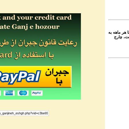
 هر ماهه به
ت، چارج