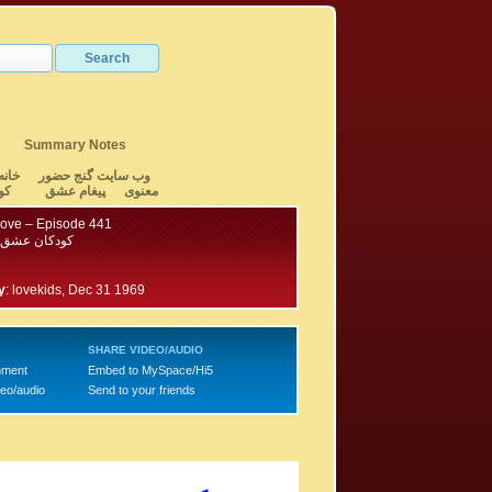
Summary Notes
وب سایت گنج حضور
خانه
معنوی
پیغام عشق
کو
Love – Episode 441
کودکان عشق –
y
:
lovekids, Dec 31 1969
SHARE VIDEO/AUDIO
mment
Embed to MySpace/Hi5
deo/audio
Send to your friends