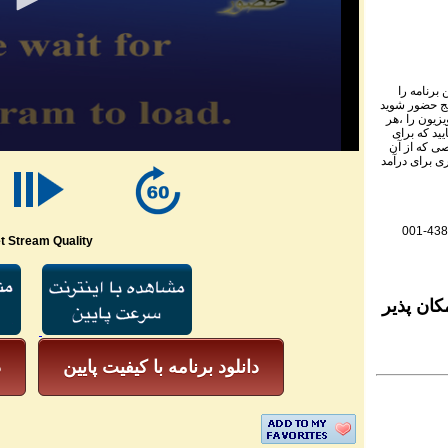
برنامه را
نج حضور شوید
ویزیون را ،هر
یید که برای
ی که از آن
ی برای درآمد
001-438
t Stream Quality
کان پذیر
دانلود برنامه با کیفیت پایین
د