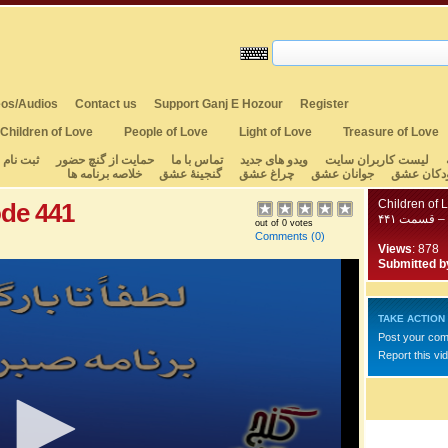
os/Audios
Contact us
Support Ganj E Hozour
Register
Children of Love
People of Love
Light of Love
Treasure of Love
لیست کاربران سایت
ویدو های جدید
تماس با ما
حمایت از گنچ حضور
ثبت نام
دکان عشق
جوانان عشق
چراغ عشق
گنجینهٔ عشق
خلاصه برنامه ها
Children of 
ode 441
 قسمت ۴۴۱
out of 0 votes
Comments
(0)
Views
: 878
Submitted b
TAKE ACTION
Post your co
Report this vi