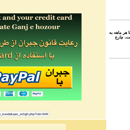
 هر ماهه به
ت، چارج