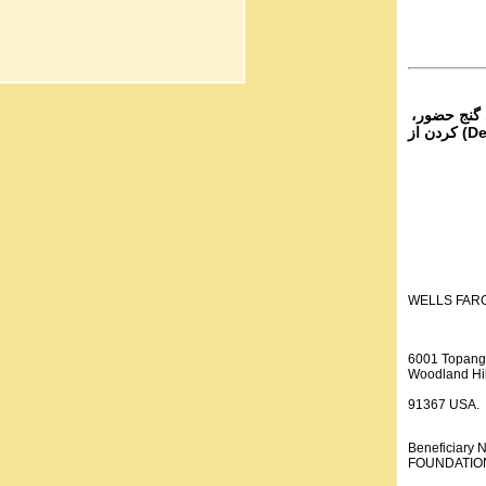
 گنج حضور،
از تمام نقاط دنیا غیر از ایران، یا واریز (Deposit) کردن از
WELLS FAR
6001 Topang
Woodland Hil
91367 USA.
Beneficiar
FOUNDATION