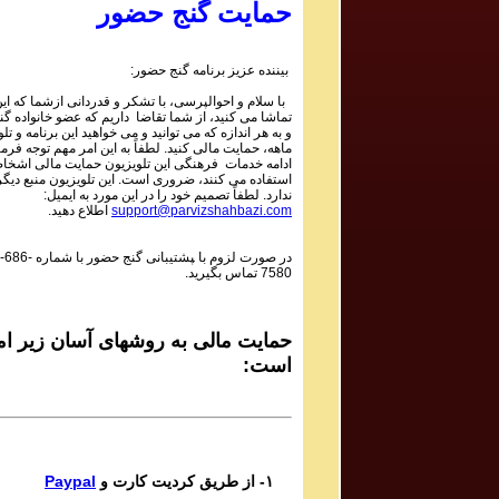
حمایت گنج حضور
بیننده عزیز برنامه گنج حضور:
با سلام و احوالپرسی، با تشکر و قدردانی ازشما که این 
تماشا می کنید، از شما تقاضا داریم که عضو خانواده گ
و به هر اندازه که می توانید و می خواهید این برنامه و تل
ماهه، حمایت مالی کنید. لطفاً به این امر مهم توجه فرما
ادامه خدمات فرهنگی این تلویزیون حمایت مالی اشخاص
استفاده می کنند، ضروری است. این تلویزیون منبع دیگر
ندارد. لطفاً تصمیم خود را در این مورد به ایمیل:
support@parvizshahbazi.com
اطلاع دهید.
در صورت لزوم با ‍پشتیبانی گنج حضور با شماره
-686-
7580
تماس بگیرید.
حمایت مالی به روشهای آسان زیر ام
است:
۱- از طریق کردیت کارت و
Paypal