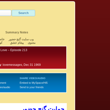
Summary Notes
وب سایت گنج حضور
خانه
معنوی
پیغام عشق
کو
 Love – Episode 213
1
y
:
lovemessages, Dec 31 1969
SHARE VIDEO/AUDIO
mment
Embed to MySpace/Hi5
deo/audio
Send to your friends
حمایت گنج حضور