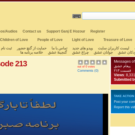
os/Audios
Contact us
Support Ganj E Hozour
Register
Children of Love
People of Love
Light of Love
Treasure of Love
لیست کاربران سایت
ویدو های جدید
تماس با ما
حمایت از گنچ حضور
ثبت نام
دکان عشق
جوانان عشق
چراغ عشق
گنجینهٔ عشق
خلاصه برنامه ها
sode 213
Messages of
پیغام عشق
out of 0 votes
قسمت ۲۱۳
Comments
(0)
Views
: 8,33
Submitted b
TAKE ACTION
Post your co
Report this vi