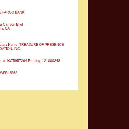
S FARGO BANK
a Canyon Blvd
ls, CA
iciary Name: TREASURE OF PRESENCE
ATION, INC.
nt #: 9375957264 Routing: 121000248
 #WFBIUS6S