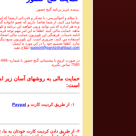
بیننده عزیز برنامه گنج حضور:
با سلام و احوالپرسی، با تشکر و قدردانی ازشما که این 
تماشا می کنید، از شما تقاضا داریم که عضو خانواده گ
و به هر اندازه که می توانید و می خواهید این برنامه و تل
ماهه، حمایت مالی کنید. لطفاً به این امر مهم توجه فرما
ادامه خدمات فرهنگی این تلویزیون حمایت مالی اشخاص
استفاده می کنند، ضروری است. این تلویزیون منبع دیگر
ندارد. لطفاً تصمیم خود را در این مورد به ایمیل:
support@parvizshahbazi.com
اطلاع دهید.
در صورت لزوم با ‍پشتیبانی گنج حضور با شماره
-686-
7580
تماس بگیرید.
حمایت مالی به روشهای آسان زیر ام
است:
۱- از طریق کردیت کارت و
Paypal
۲- از طریق دادن کردیت کارت خودتان به ما، تا