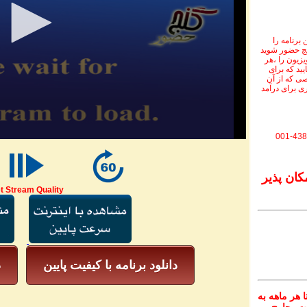
برنامه را
نج حضور شوید
ویزیون را ،هر
یید که برای
ی که از آن
ی برای درآمد
001-438
کان پذیر
t Stream Quality
دانلود برنامه با کیفیت پایین
د
 هر ماهه به