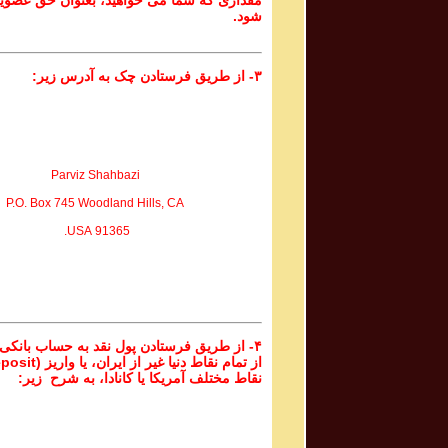
مقداری که شما می خواهید، بعنوان حق عضوی
شود.
۳- از طریق فرستادن چک به آدرس زیر:
Parviz Shahbazi
P.O. Box 745 Woodland Hills, CA
91365 USA.
۴- از طریق فرستادن پول نقد به حساب بانکی
نقاط مختلف آمریکا یا کانادا، به شرح زیر: