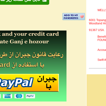
WELL
6001 Topang
Woodland Hil
91367 USA.
Benef
FOUND
Accou
Swift