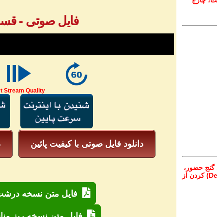
ت، چارج
فایل صوتی - قسمت
t Stream Quality
دانلود فایل صوتی با کیفیت پائین
د
 گنج حضور،
از تمام نقاط دنیا غیر از ایران، یا واریز (Deposit) کردن از
فایل متن نسخه درشت 
فایل متن نسخه ریز منا