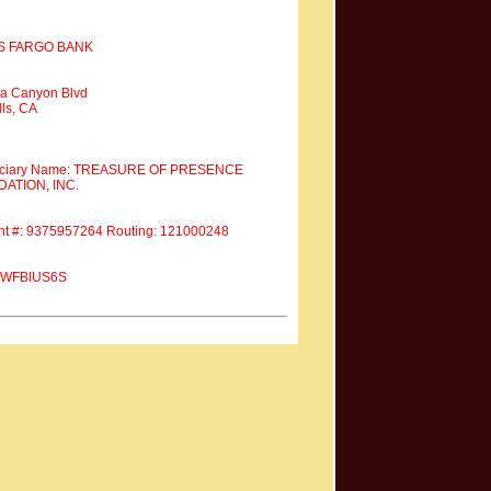
S FARGO BANK
a Canyon Blvd
ls, CA
iciary Name: TREASURE OF PRESENCE
ATION, INC.
nt #: 9375957264 Routing: 121000248
 #WFBIUS6S