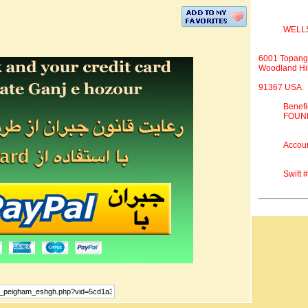
WELL
6001 Topang
Woodland Hil
91367 USA.
Benef
FOUND
Accou
Swift