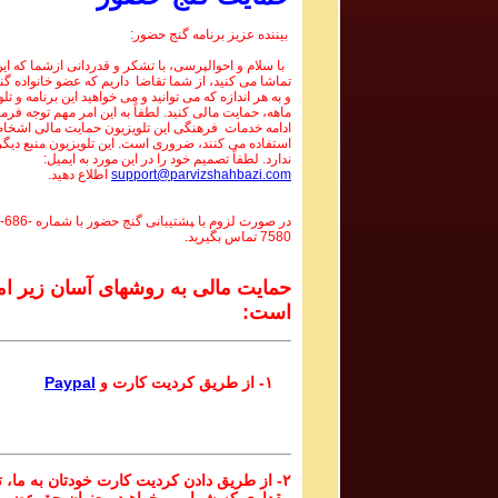
بیننده عزیز برنامه گنج حضور:
با سلام و احوالپرسی، با تشکر و قدردانی ازشما که این 
تماشا می کنید، از شما تقاضا داریم که عضو خانواده گ
و به هر اندازه که می توانید و می خواهید این برنامه و تل
ماهه، حمایت مالی کنید. لطفاً به این امر مهم توجه فرما
ادامه خدمات فرهنگی این تلویزیون حمایت مالی اشخاص
استفاده می کنند، ضروری است. این تلویزیون منبع دیگر
ندارد. لطفاً تصمیم خود را در این مورد به ایمیل:
support@parvizshahbazi.com
اطلاع دهید.
در صورت لزوم با ‍پشتیبانی گنج حضور با شماره
-686-
7580
تماس بگیرید.
حمایت مالی به روشهای آسان زیر ام
است:
۱- از طریق کردیت کارت و
Paypal
۲- از طریق دادن کردیت کارت خودتان به ما، تا