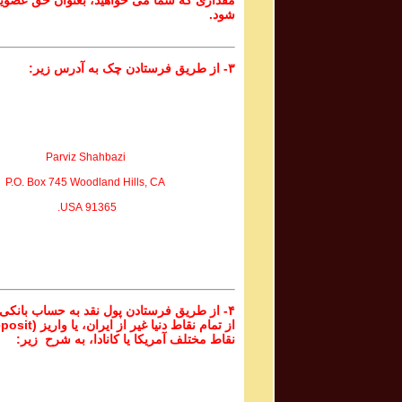
مقداری که شما می خواهید، بعنوان حق عضوی
شود.
۳- از طریق فرستادن چک به آدرس زیر:
Parviz Shahbazi
P.O. Box 745 Woodland Hills, CA
91365 USA.
۴- از طریق فرستادن پول نقد به حساب بانکی
نقاط مختلف آمریکا یا کانادا، به شرح زیر: