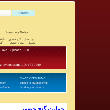
Summary Notes
وب سایت گنج حضور
خانه
معنوی
پیغام عشق
کو
 Love – Episode 1360
9
y
:
lovemessages, Dec 31 1969
SHARE VIDEO/AUDIO
mment
Embed to MySpace/Hi5
deo/audio
Send to your friends
حمایت گنج حضور