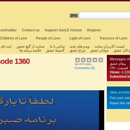
os/Audios
Contact us
Support Ganj E Hozour
Register
Children of Love
People of Love
Light of Love
Treasure of Love
لیست کاربران سایت
ویدو های جدید
تماس با ما
حمایت از گنچ حضور
ثبت نام
دکان عشق
جوانان عشق
چراغ عشق
گنجینهٔ عشق
خلاصه برنامه ها
sode 1360
Messages of
پیغام عشق
out of 0 votes
قسمت ۱۳۶۰
Comments
(0)
Views
: 4,33
Submitted b
TAKE ACTION
Post your co
Report this vi