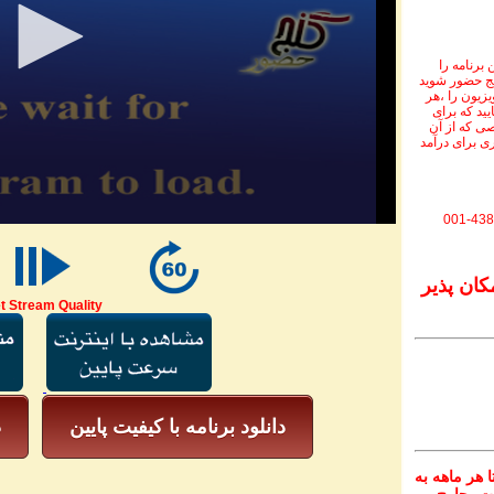
برنامه را
نج حضور شوید
ویزیون را ،هر
یید که برای
ی که از آن
ی برای درآمد
001-438
کان پذیر
t Stream Quality
دانلود برنامه با کیفیت پایین
د
 هر ماهه به