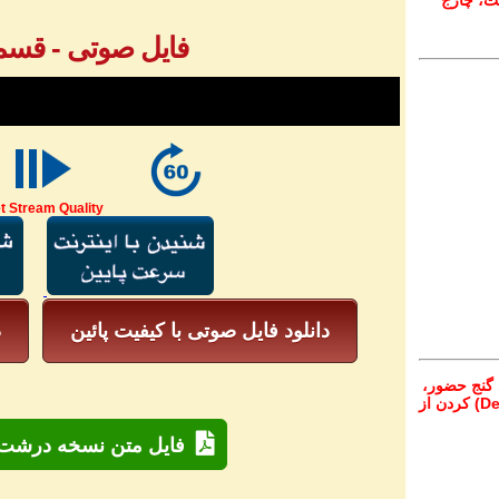
ت، چارج
فایل صوتی - قسمت ۰
t Stream Quality
دانلود فایل صوتی با کیفیت پائین
د
 گنج حضور،
از تمام نقاط دنیا غیر از ایران، یا واریز (Deposit) کردن از
فایل متن نسخه درشت 