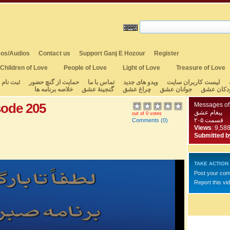
os/Audios
Contact us
Support Ganj E Hozour
Register
Children of Love
People of Love
Light of Love
Treasure of Love
لیست کاربران سایت
ویدو های جدید
تماس با ما
حمایت از گنچ حضور
ثبت نام
دکان عشق
جوانان عشق
چراغ عشق
گنجینهٔ عشق
خلاصه برنامه ها
sode 205
Messages of
پیغام عشق
out of 0 votes
قسمت ۲۰۵
Comments
(0)
Views
: 9,58
Submitted b
TAKE ACTION
Post your co
Report this vi