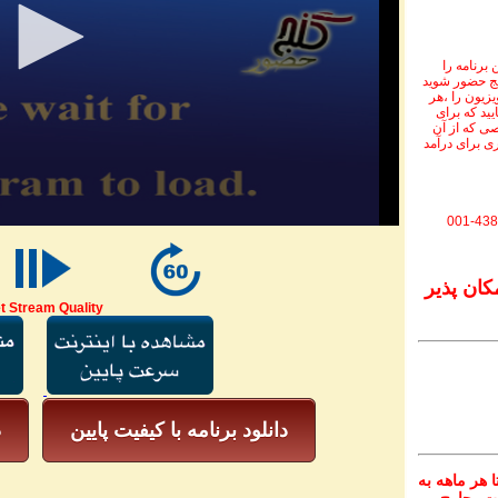
برنامه را
نج حضور شوید
ویزیون را ،هر
یید که برای
ی که از آن
ی برای درآمد
001-438
کان پذیر
t Stream Quality
دانلود برنامه با کیفیت پایین
د
 هر ماهه به