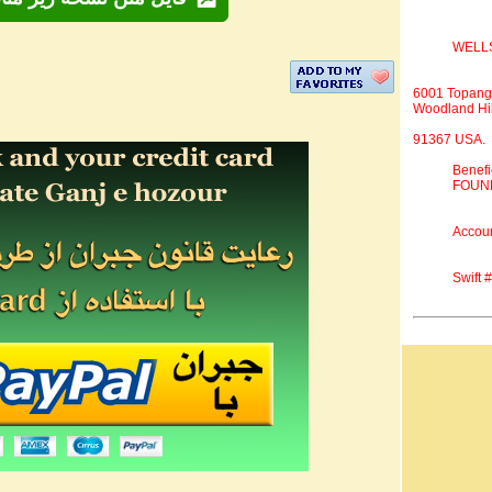
WELL
6001 Topang
Woodland Hil
91367 USA.
Benef
FOUND
Accou
Swift