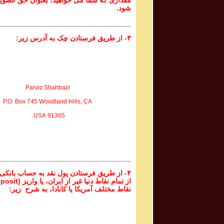
مقداری که شما می خواهید، بعنوان حق عضوی
شود.
۳- از طریق فرستادن چک به آدرس زیر:
Parviz Shahbazi
P.O. Box 745 Woodland Hills, CA
91365 USA.
۴- از طریق فرستادن پول نقد به حساب بانکی
نقاط مختلف آمریکا یا کانادا، به شرح زیر: