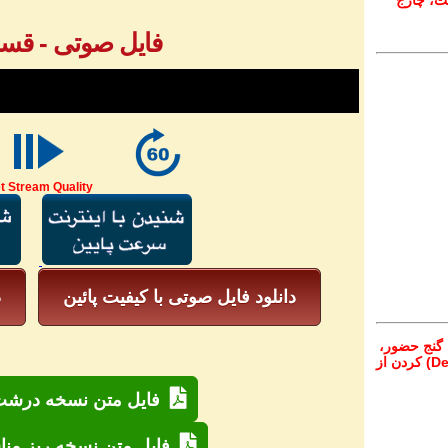
ت، چارج
فایل صوتی - قسمت
t Stream Quality
دانلود فایل صوتی با کیفیت پائین
د
 گنج حضور،
از تمام نقاط دنیا غیر از ایران، یا واریز (Deposit) کردن از
فایل متن نسخه درشت 
فایل متن نسخه ریز منا