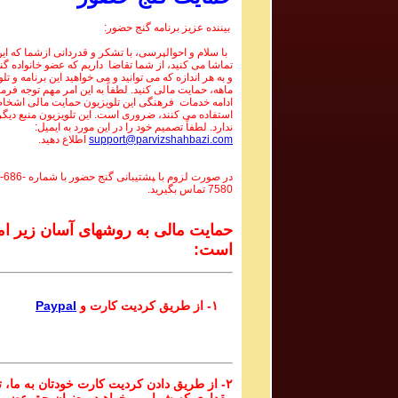
بیننده عزیز برنامه گنج حضور:
با سلام و احوالپرسی، با تشکر و قدردانی ازشما که این 
تماشا می کنید، از شما تقاضا داریم که عضو خانواده گ
و به هر اندازه که می توانید و می خواهید این برنامه و تل
ماهه، حمایت مالی کنید. لطفاً به این امر مهم توجه فرما
ادامه خدمات فرهنگی این تلویزیون حمایت مالی اشخاص
استفاده می کنند، ضروری است. این تلویزیون منبع دیگر
ندارد. لطفاً تصمیم خود را در این مورد به ایمیل:
support@parvizshahbazi.com
اطلاع دهید.
در صورت لزوم با ‍پشتیبانی گنج حضور با شماره
-686-
7580
تماس بگیرید.
حمایت مالی به روشهای آسان زیر ام
است:
۱- از طریق کردیت کارت و
Paypal
۲- از طریق دادن کردیت کارت خودتان به ما، تا