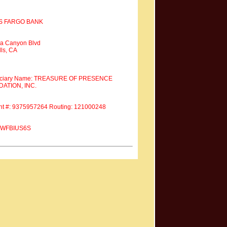
S FARGO BANK
a Canyon Blvd
ls, CA
iciary Name: TREASURE OF PRESENCE
ATION, INC.
nt #: 9375957264 Routing: 121000248
 #WFBIUS6S