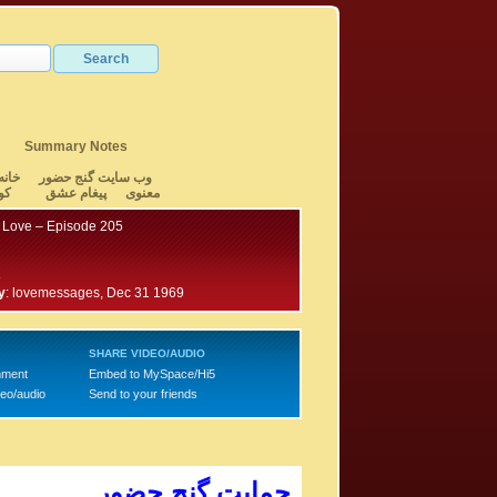
Summary Notes
وب سایت گنج حضور
خانه
معنوی
پیغام عشق
کو
 Love – Episode 205
8
y
:
lovemessages, Dec 31 1969
SHARE VIDEO/AUDIO
mment
Embed to MySpace/Hi5
deo/audio
Send to your friends
حمایت گنج حضور