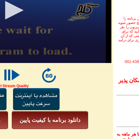
برنامه را
نج حضور شوید
ویزیون را ،هر
یید که برای
ی که از آن
ی برای درآمد
001-438
کان پذیر
t Stream Quality
دانلود برنامه با کیفیت پایین
د
 هر ماهه به