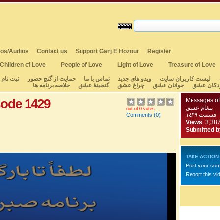
os/Audios
Contact us
Support Ganj E Hozour
Register
Children of Love
People of Love
Light of Love
Treasure of Love
لیست کاربران سایت
ویدو های جدید
تماس با ما
حمایت از گنچ حضور
ثبت نام
دکان عشق
جوانان عشق
چراغ عشق
گنجینهٔ عشق
خلاصه برنامه ها
sode 1429
Messages of
پیغام عشق
out of 0 votes
قسمت ١٤٢٩
Comments
(0)
Views
: 3,38
Submitted b
TAKE ACTION
Post your co
Report this vi