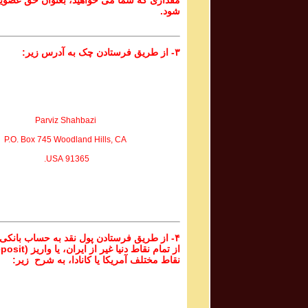
مقداری که شما می خواهید، بعنوان حق عضوی
شود.
۳- از طریق فرستادن چک به آدرس زیر:
Parviz Shahbazi
P.O. Box 745 Woodland Hills, CA
91365 USA.
۴- از طریق فرستادن پول نقد به حساب بانکی
نقاط مختلف آمریکا یا کانادا، به شرح زیر: