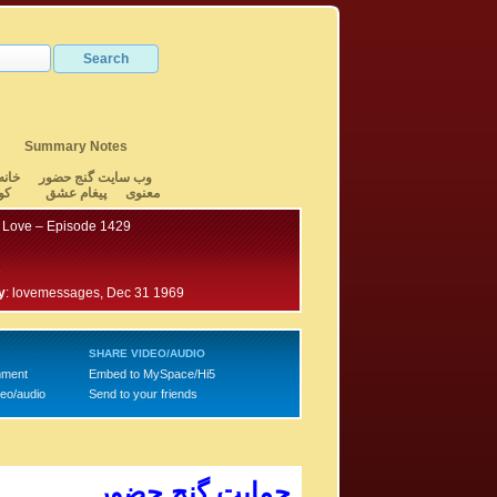
Summary Notes
وب سایت گنج حضور
خانه
معنوی
پیغام عشق
کو
 Love – Episode 1429
7
y
:
lovemessages, Dec 31 1969
SHARE VIDEO/AUDIO
mment
Embed to MySpace/Hi5
deo/audio
Send to your friends
حمایت گنج حضور