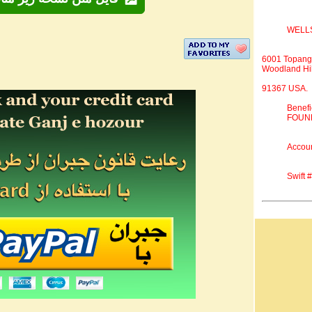
WELL
6001 Topang
Woodland Hil
91367 USA.
Benef
FOUND
Accou
Swift