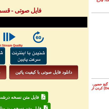
ت، چارج
فایل صوتی - قسمت ٩
t Stream Quality
دانلود فایل صوتی با کیفیت پائین
د
 گنج حضور،
از تمام نقاط دنیا غیر از ایران، یا واریز (Deposit) کردن از
فایل متن نسخه درشت 
فایل متن نسخه ریز منا