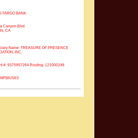
S FARGO BANK
a Canyon Blvd
ls, CA
iciary Name: TREASURE OF PRESENCE
ATION, INC.
nt #: 9375957264 Routing: 121000248
 #WFBIUS6S