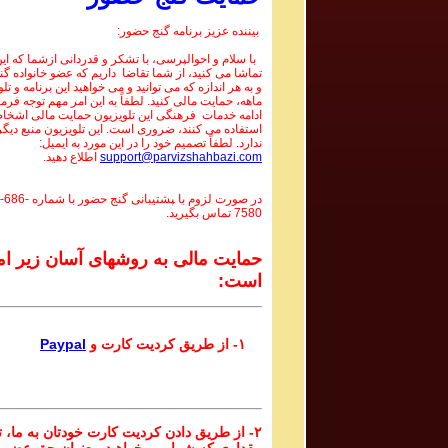
بیننده عزیز برنامه گنج حضور:
با سلام و احوالپرسی، با تشکر و قدردانی ازشما که این 
تماشا می کنید، از شما تقاضا داریم که عضو خانواده گ
و به هر اندازه که می توانید و می خواهید این برنامه و تل
ماهه، حمایت مالی کنید. لطفاً به این امر مهم توجه فرما
ادامه خدمات فرهنگی این تلویزیون حمایت مالی اشخاص
استفاده می کنند، ضروری است. این تلویزیون منبع دیگر
ندارد. لطفاً تصمیم خود را در این مورد به ایمیل:
support@parvizshahbazi.com
اطلاع دهید.
در صورت لزوم با ‍پشتیبانی گنج حضور با شماره
-686-
7580
تماس بگیرید.
حمایت مالی به روشهای آسان زیر ام
است:
۱- از طریق کردیت کارت و
Paypal
۲- از طریق دادن کردیت کارت خودتان به ما، تا