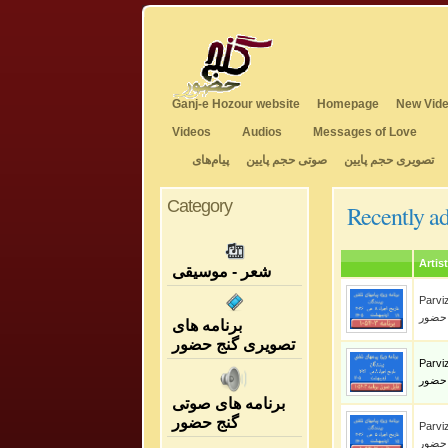
Ganj-e Hozour website
Homepage
New Vide
Videos
Audios
Messages of Love
تصویری حجم پایین
صوتی حجم پایین
پیام‌های
Category
Recently a
Artist
شعر - موسیقی
Parviz S
 حضور
برنامه های
تصویری گنج حضور
Parviz S
 حضور
برنامه های صوتی
گنج حضور
Parviz S
 حضور