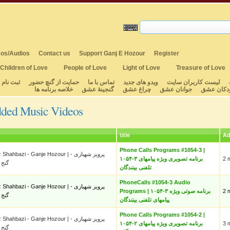
os/Audios
Contact us
Support Ganj E Hozour
Register
Children of Love
People of Love
Light of Love
Treasure of Love
لیست کاربران سایت
ویدو های جدید
تماس با ما
حمایت از گنچ حضور
ثبت نام
دکان عشق
جوانان عشق
چراغ عشق
گنجینهٔ عشق
خلاصه برنامه ها
dded Music Videos
title
Ad
Phone Calls Programs #1054-3 |
hahbazi - Ganje Hozour | پرویز شهبازی -
۱۰۵۴-۳ برنامه تصویری ویژه پیامهای
2 
گنج
تلفنی بینندگان
PhoneCalls #1054-3 Audio
hahbazi - Ganje Hozour | پرویز شهبازی -
Programs | ۱۰۵۴-۳ برنامه صوتی ویژه
2 
گنج
پیامهای تلفنی بینندگان
Phone Calls Programs #1054-2 |
hahbazi - Ganje Hozour | پرویز شهبازی -
۱۰۵۴-۲ برنامه تصویری ویژه پیامهای
3 
گنج