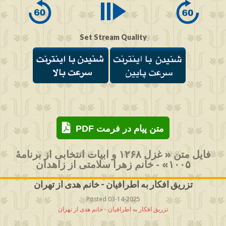
Set Stream Quality
PDF متن پیام در فرمت
فایل متن « غزل ۱۲۶۸ و ابیات انتخابی از برنامۀ
۱۰۰۵» - خانم زهرا سلامتی از زاهدان
تزریق افکار به اطرافیان - خانم هدی از تهران
Posted 03-14-2025
تزریق افکار به اطرافیان - خانم هدی از تهران