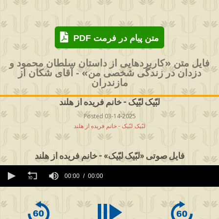
PDF متن پیام در فرمت
فایل متن «کاربردهایی از داستان سلطان محمود و
دزدان در زندگی شخصی من» - آقای شکان از
مازندران
لبّیک لبّیک - خانم فریده از هلند
Posted 03-14-2025
لبّیک لبّیک - خانم فریده از هلند
فایل صوتی «لبّیک لبّیک» - خانم فریده از هلند
0
seconds
00:00
00:00
of
0
seconds