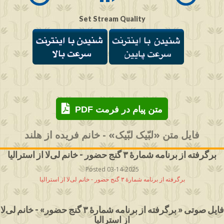
Set Stream Quality
PDF متن پیام در فرمت
فایل متن «لبّیک لبّیک» - خانم فریده از هلند
برگرفته از برنامه شمارۀ ۳ گنج حضور - خانم لی‌لا از استرالیا
Posted 03-14-2025
برگرفته از برنامه شمارۀ ۳ گنج حضور - خانم لی‌لا از استرالیا
فایل صوتی « برگرفته از برنامه شمارۀ ۳ گنج حضور» - خانم لی‌لا
از استرالیا