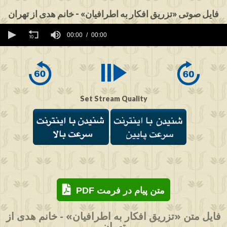
فایل صوتی «تزریق افکار به اطرافیان» - خانم هدی از تهران
0
seconds
00:00
00:00
of
0
seconds
Set Stream Quality
PDF متن پیام در فرمت
فایل متن «تزریق افکار به اطرافیان» - خانم هدی از
تهران