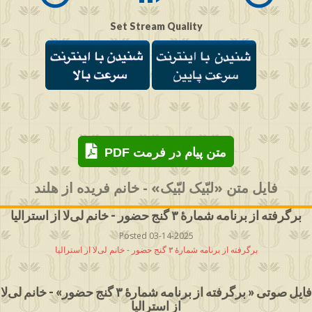
Set Stream Quality
PDF متن پیام در فرمت
فایل متن «لبّیک لبّیک» - خانم فریده از هلند
برگرفته از برنامه شمارۀ ۳ گنج حضور - خانم لی‌لا از استرالیا
Posted 03-14-2025
برگرفته از برنامه شمارۀ ۳ گنج حضور - خانم لی‌لا از استرالیا
فایل صوتی « برگرفته از برنامه شمارۀ ۳ گنج حضور» - خانم لی‌لا
از استرالیا