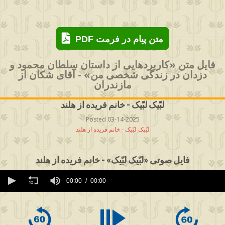
PDF متن پیام در فرمت
فایل متن «کاربردهایی از داستان سلطان محمود و
دزدان در زندگی شخصی من» - آقای شکان از
مازندران
لبّیک لبّیک - خانم فریده از هلند
Posted 03-14-2025
لبّیک لبّیک - خانم فریده از هلند
فایل صوتی «لبّیک لبّیک» - خانم فریده از هلند
0
seconds
00:00
00:00
of
0
seconds