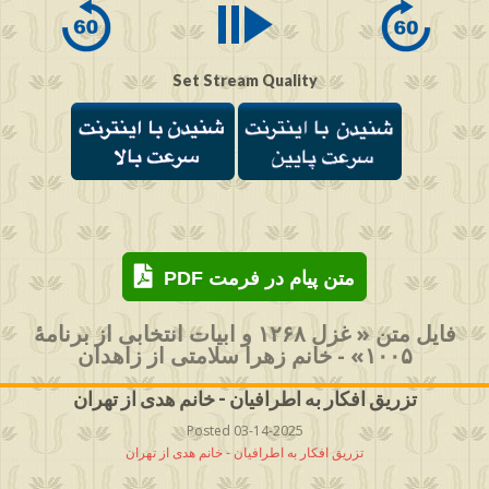
Set Stream Quality
PDF متن پیام در فرمت
فایل متن « غزل ۱۲۶۸ و ابیات انتخابی از برنامۀ
۱۰۰۵» - خانم زهرا سلامتی از زاهدان
تزریق افکار به اطرافیان - خانم هدی از تهران
Posted 03-14-2025
تزریق افکار به اطرافیان - خانم هدی از تهران