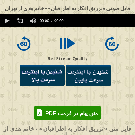
فایل صوتی «تزریق افکار به اطرافیان» - خانم هدی از تهران
0
seconds
00:00
00:00
of
0
seconds
Set Stream Quality
PDF متن پیام در فرمت
فایل متن «تزریق افکار به اطرافیان» - خانم هدی از
تهران