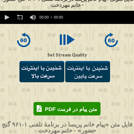
- خانم مهردخت
0
seconds
00:00
00:00
of
0
seconds
Set Stream Quality
PDF متن پیام در فرمت
فایل متن «پیام خانم پریسا در برنامهٔ تلفنی ۱-۹۶۱ گنج
حضور» - خانم مهردخت