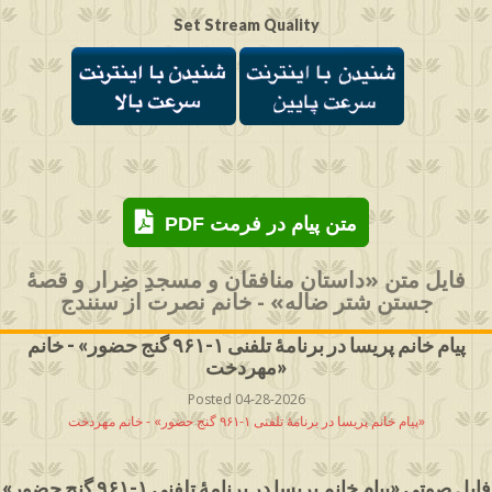
Set Stream Quality
PDF متن پیام در فرمت
فایل متن «داستان منافقان و مسجدِ ضِرار و قصۀ
جستن شتر ضاله» - خانم نصرت از سنندج
پیام خانم پریسا در برنامهٔ تلفنی ۱-۹۶۱ گنج حضور» - خانم
مهردخت»
Posted 04-28-2026
پیام خانم پریسا در برنامهٔ تلفنی ۱-۹۶۱ گنج حضور» - خانم مهردخت»
فایل صوتی «پیام خانم پریسا در برنامهٔ تلفنی ۱-۹۶۱ گنج حضور»