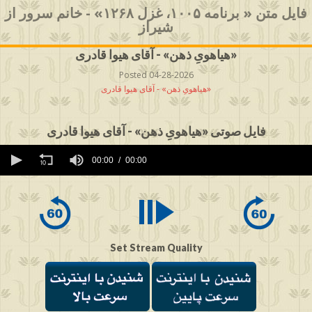
فایل متن « برنامه ۱۰۰۵، غزل ۱۲۶۸» - خانم سرور از
شیراز
هیاهویِ ذهن» - آقای هیوا قادری»
Posted 04-28-2026
هیاهویِ ذهن» - آقای هیوا قادری»
فایل صوتی «هیاهویِ ذهن» - آقای هیوا قادری
0
seconds
00:00
00:00
of
0
seconds
Set Stream Quality