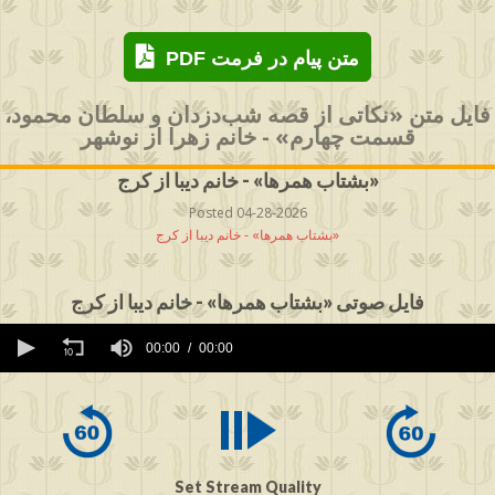
PDF متن پیام در فرمت
فایل متن «نکاتی از قصه شب‌دزدان و سلطان محمود،
قسمت چهارم» - خانم زهرا از نوشهر
بشتاب همرها» - خانم دیبا از کرج»
Posted 04-28-2026
بشتاب همرها» - خانم دیبا از کرج»
فایل صوتی «بشتاب همرها» - خانم دیبا از کرج
0
seconds
00:00
00:00
of
0
seconds
Set Stream Quality