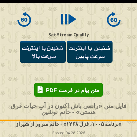
of
0
seconds
Set Stream Quality
PDF متن پیام در فرمت
فایل متن «راضی باش اکنون در آبِ حیات غرق
هستی» - خانم نوشین
برنامه ۱۰۰۵، غزل ۱۲۶۸» - خانم سرور از شیراز»
Posted 04-28-2026