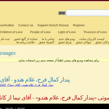
os/Audios
Contact us
Support Ganj E Hozour
Register
Children of Love
People of Love
Light of Love
Treasure of Love
لیست کاربران سایت
ویدو های جدید
تماس با ما
حمایت از گنچ حضور
ثبت نام
دکان عشق
جوانان عشق
چراغ عشق
گنجینهٔ عشق
خلاصه برنامه ها
essages
برای مشاهده ویدیو های بیشتر لطفاً از صفحه بندی زیر استفاده نمایید.
پندار کمال فرج، غلام هندو - آقای نی
پندار کمال فرج، غلام هندو - آقای نیما از کانادا
وتی «پندار کمال فرج، غلام هندو» - آقای نیما از کانا