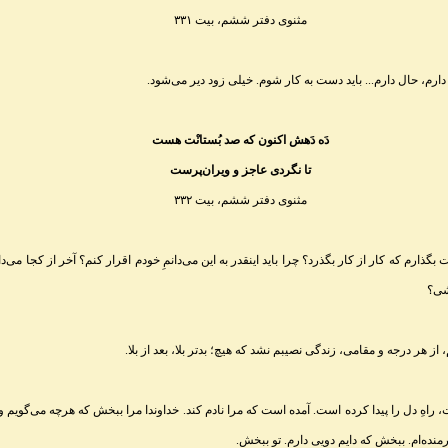
مثنوی دفتر ششم، بیت ۳۳۱
دارم، حال دارم
...
باید دست به کار شوم. خیلی زود دیر می‌شود
.
دَه دَهش اکنون که صد بُستانْت هست
تا نگردی عاجز و ویران‌پرست
مثنوی دفتر ششم، بیت ۳۳۲
گذارم که کار از کار بگذرد؟ چرا باید اینقدر به این می‌دانمِ خودم اقرار کنم؟ آخر از کجا می‌د
شی؟
ز هر درجه و مقامی، زندگی نصیبم نشد که هیچ؛ بدتر بلا، بعد از بلا
.
ِ دل را پیدا کرده است. آمده است که مرا نادم کند. خداوندا مرا ببخش که هرچه می‌گویم و م
نده‌ام. ببخش که دايم دویی دارم. تو ببخش
.