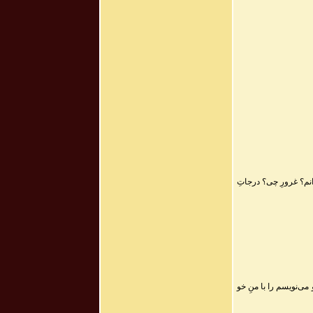
انم؟ غرورِ چی؟ درجاتِ
ی‌نویسم را با منِ خو