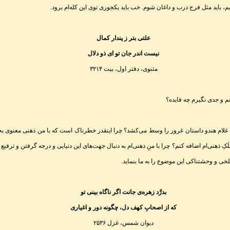
یم، باید مثل فرج درب و داغان شوم. خب باید یکجوری توی این کله‌ام برود.
علتی بتر ز پندار کمال
نیست اندر جان تو ای ذو دلال
مثنوی، دفتر اول، بیت ۳۲۱۴
ج، غلام هندو داستان غرور را وسط می‌کشد؟ چرا اینقدر خطرناک است که با من ذهنی معنوی ب
ملَکِ ذهنی‌ام اضافه کنم؟ چرا با منِ ذهنی‌ام به دنبال جهت‌های این دنیایی و درجه گرفتن و ترفی
خی و وحشتناکی این موضوع را به ما بنماید.
بدرَّد زهر‌ه‌ی جانت اگر ناگاه بینی تو
که از اصحابِ کهف دل، چگونه دور و اغیاری
دیوان شمس، غزل ۲۵۳۶