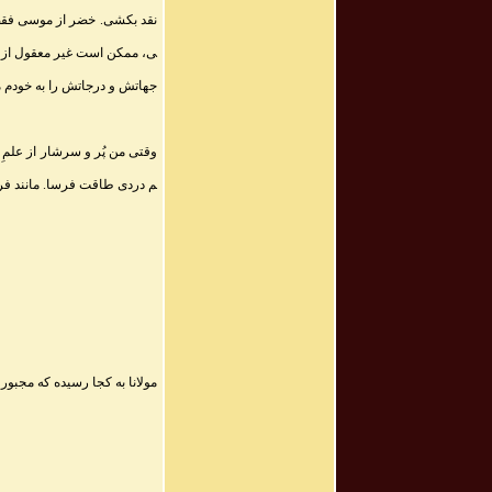
نقد بکشی. خضر از موسی فقط 
ی، ممکن است غیر معقول از آب د
جهاتش و درجاتش را به خودم مح
وقتی من پُر و سرشار از علمِ 
م دردی طاقت فرسا. مانند فرج
مولانا به کجا رسیده که مجبور 