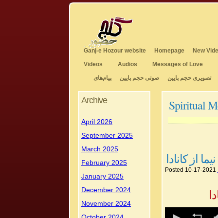
Ganj-e Hozour website
Homepage
New Vide
Videos
Audios
Messages of Love
تصویری حجم پایین
صوتی حجم پایین
پیام‌های
Archive
Spiritual M
April 2026
September 2025
March 2025
ما از کانادا
February 2025
Posted 10-17-2021
January 2025
December 2024
دا
November 2024
0
October 2024