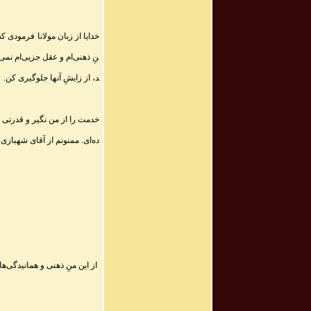
خدایا از زبان مولانا فرمودی 
نِ ذهنی‌ام و عقل جزیی‌ام نمی
د، از زایشِ آنها جلوگیری کن.
خدمت را از من نگیر و قدرتی د
ده‌ای. ممنونم از آقای شهبازی
از این منِ ذهنی و همانیدگی‌ه