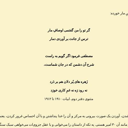
ِ مار خورده
:
گر تو را من گفتمی اوصافِ مار
ترس از جانت بر آوردی دمار
مصطفی فرمود اگر گویم به راست
شرح آن دشمن که در جان شماست،
زَهره های پُر دلان هم بر دَرد
نه رود رَه نه غمِ کاری خورَد
مثنوی دفتر دوم، ابیات ۱۹۱۰ تا ۱۹۱۲
ه شدن، آوردن یک صورت بیرونی به مرکز و آن را خدا پنداشتن و با آن احساس غرور کردن، یعنی
گِ امرَدِ دنیا. به من می‌گوید، تو مانند آن ۳۰ امیر هستی. یه تکه از داستان را می‌خوانی و با عقل جزوی‌ات می‌خواه