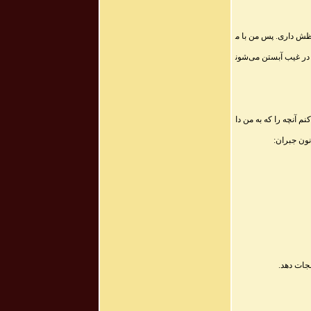
وظش داری. پس من با م
ی در غیب آبستن می‌شون
م آنچه را که به من دا
نون جبران
:
نجات دهد
.