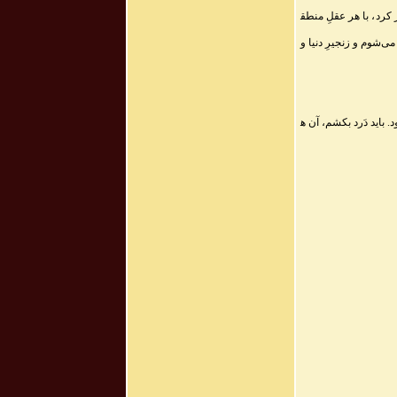
رد، با هر عقلِ منطق
ی‌شوم و زنجیرِ دنیا و
 باید دَرد بکشم، آن ه