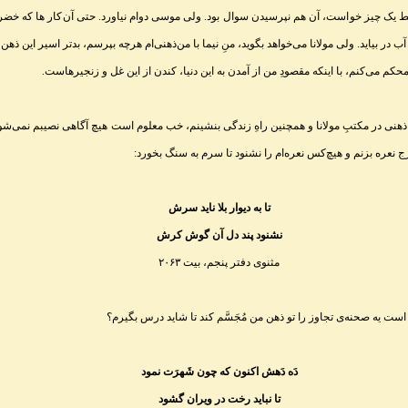
یک چیز خواست، آن هم نپرسیدن سوال بود. ولی موسی دوام نیاورد. حتی آن‌کار ها که خضر ک
ر بیاید. ولی مولانا می‌خواهد بگوید، منِ نیما با من‌ذهنی‌ام هرچه بپرسم، بدتر اسیر این ذهن م
کم می‌کنم، با اینکه مقصودِ من از آمدن به این دنیا، کندن از این غل و زنجیرهاست.
ذهنی در مکتبِ مولانا و همچنین راهِ زندگی بنشینم، خب معلوم است هیچ آگاهی نصیبم نمی‌شود.
 نعره بزنم و هیچ‌کس نعره‌ام را نشنود تا سرم به سنگ بخورد
:
تا به دیوار بلا ناید سرش
نشنود پند دل آن گوش کرش
مثنوی دفتر پنجم، بیت ۲۰۶۳
است یه صحنه‌ی تجاوز را تو ذهن من مُجَسَّم کند تا شاید درس بگیرم؟
دَه دَهش اکنون که چون شَهرَت نمود
تا نباید رخت در ویران گشود