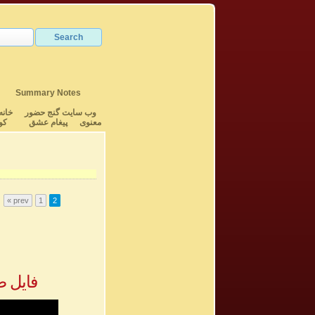
Summary Notes
وب سایت گنج حضور
خانه
معنوی
پیغام عشق
کو
« prev
1
2
فایل ص