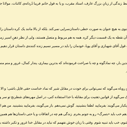
سط زندگی از زبانِ بزرگ عارف، استاد مقرب، و یا به قول خانم فریبا دُردانه‌ی کائنات، مولانا ج
ثنوی به هیچ عنوان به صورت خطی داستان‌سرایی نمی‌کند. بلکه از بالا مانند یک کره داستان را 
ز آن نقطه به یک قسمت دیگر کره. همه‌ به هم مربوط و متصل هستند، ولی از نظر ذهنِ اسیر زم
قول آقای شهبازی و آقای پویا، خودمان را باید در مسیر نسیم زنده کننده‌‌ی داستان قرار دهیم
.
ندین بار، چه نمادگونه و چه با صراحت فرموده‌اند که بدترین بیماری، پندار کمال، غرور و منم 
.
روباه می‌گوید که نمی‌توانی برای خودت در مقابل شیر که نماد خداست حقی قایل باشی؛ و الا 
ک می‌گوید از قوانین ذهنیت برای مقابله با خدا استفاده کنی، در اصل مهره‌های شطرنج تو سر و
بار می‌گویند: بفرمایید لطفا بنشینید. گوش نمی‌دهم. باز می‌گویند، بفرمایید بنشینید. من هم انگ
ندهم خب باید «بتمرگ» رو به جونم بخرم. زندگی هم چه در اتفاقات و یا حتی داستان‌ها هم همی
وم، خب باید تنبیه شوم. وقتی با زبان خوش نفهمم که نباید در مقابل خدا غرور و تکبر داشته با