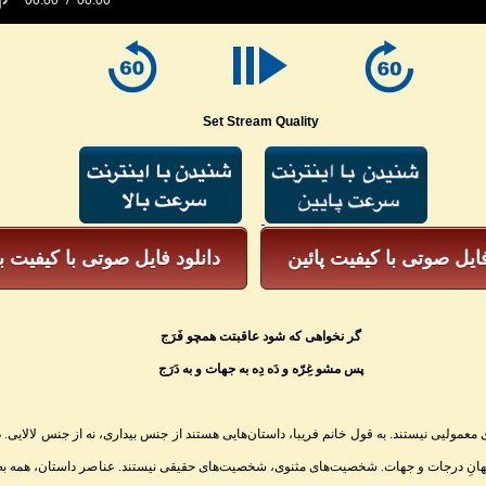
00:00
00:00
e
Set Stream Quality
فایل صوتی با کیفیت پائین
دانلود فایل صوتی با کیفیت با
گر نخواهی که شود عاقبتت همچو فَرَج
پس مشو غِرّه و دَه دِه به جهات و به دَرَج
 معمولیی نیستند. به قول خانم فریبا، داستان‌هایی هستند از جنس بیداری، نه از جنس لالایی. 
هانِ درجات و جهات. شخصیت‌های مثنوی، شخصیت‌های حقیقی نیستند. عناصر داستان، همه به