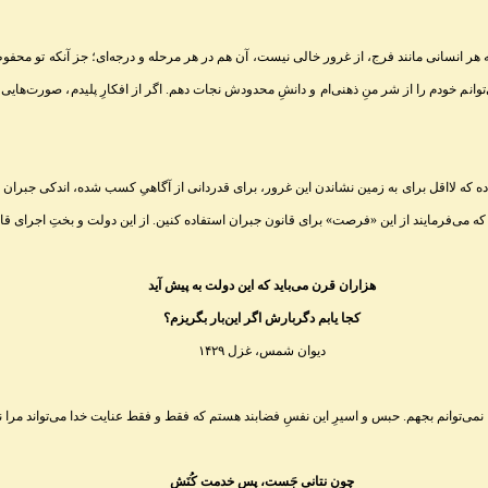
که هر انسانی مانند فرج، از غرور خالی نیست، آن هم در هر مرحله و درجه‌ای؛ جز آنکه تو محف
‌توانم خودم را از شر منِ ذهنی‌ام و دانشِ محدودش نجات دهم. اگر از افکارِ پلیدم، صورت‌های
ه که لااقل برای به زمین نشاندن این غرور، برای قدردانی از آگاهیِ کسب شده، اندکی جبران کن
 که می‌فرمایند از این «فرصت» برای قانون جبران استفاده کنین. از این دولت و بختِ اجرای قا
هزاران قرن می‌باید که این دولت به پیش آید
کجا یابم دگربارش اگر این‌بار بگریزم؟
دیوان شمس، غزل ۱۴۲۹
ا نمی‌توانم بجهم. حبس و اسیرِ این نفسِ فضابند هستم که فقط و فقط عنایت خدا می‌تواند مرا 
چون نتانی جَست، پس خدمت کُنَش