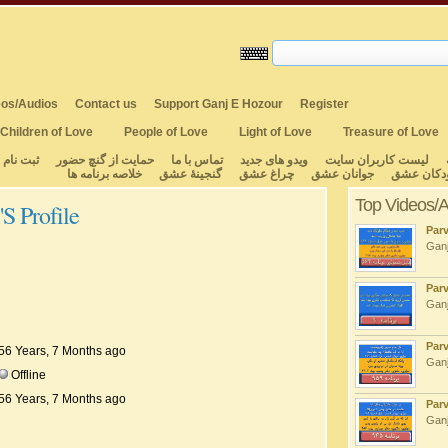
os/Audios
Contact us
Support Ganj E Hozour
Register
Children of Love
People of Love
Light of Love
Treasure of Love
لیست کاربران سایت
ویدو های جدید
تماس با ما
حمایت از گنچ حضور
ثبت نام
دکان عشق
جوانان عشق
چراغ عشق
گنجینهٔ عشق
خلاصه برنامه ها
Top Videos/
's Profile
Par
Ganj
Par
Ganj
Par
56 Years, 7 Months ago
Ganj
Offline
56 Years, 7 Months ago
Par
Ganj