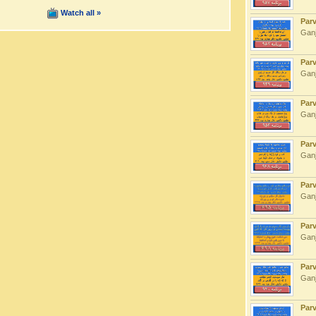
Watch all »
Par
Ganj
Par
Ganj
Par
Ganj
Par
Ganj
Par
Ganj
Par
Ganj
Par
Ganj
Par