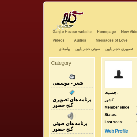
Ganj-e Hozour website
Homepage
New Vide
Videos
Audios
Messages of Love
تصویری حجم پایین
صوتی حجم پایین
پیام‌های
Category
شعر - موسیقی
جنسیت
:
برنامه های تصویری
کشور
:
گنج حضور
Member since
:
Status
:
Last seen
:
برنامه های صوتی
گنج حضور
Web Profile