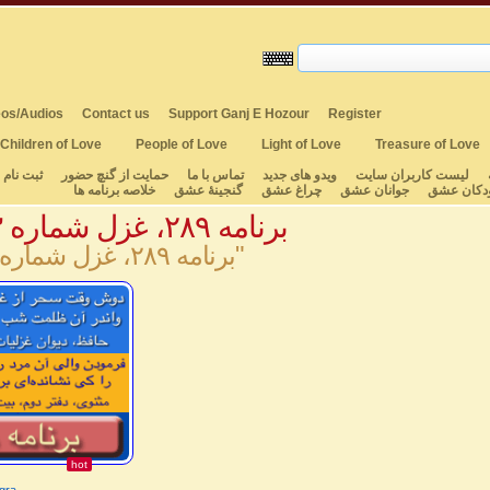
os/Audios
Contact us
Support Ganj E Hozour
Register
Children of Love
People of Love
Light of Love
Treasure of Love
لیست کاربران سایت
ویدو های جدید
تماس با ما
حمایت از گنچ حضور
ثبت نام
دکان عشق
جوانان عشق
چراغ عشق
گنجینهٔ عشق
خلاصه برنامه ها
برنامه ۲۸۹، غزل شماره ۱۸۳ حافظ
"برنامه ۲۸۹، غزل شماره ۱۸۳ حافظ"
hot