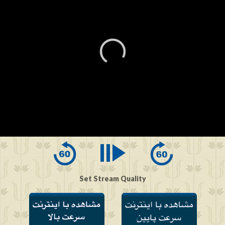
0
seconds
of
0
seconds
Set Stream Quality