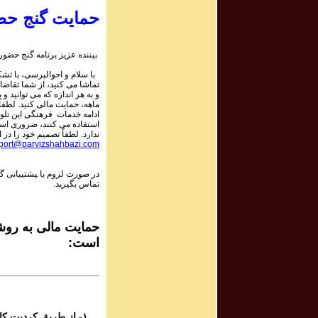
حمایت گنج حض
Program #395
برنامه صوتی ش
بیننده عزیز برنامه گنج حضور:
با سلام و احوالپرسی، با تشکر
Program #394
تماشا می کنید، از شما تقاضا
برنامه صوتی ش
و به هر اندازه که می توانید و 
ماهه، حمایت مالی کنید. لطفاً 
ادامه خدمات فرهنگی این تلو
استفاده می کنند، ضروری است.
Program #393
ندارد. لطفاً تصمیم خود را در ا
برنامه صوتی ش
port@parvizshahbazi.com
در صورت لزوم با ‍پشتیبانی 
Program #392
تماس بگیرید.
برنامه صوتی ش
Program #391
حمایت مالی به روشه
برنامه صوتی ش
است:
Program #390
برنامه صوتی ش
۱- از طریق کردیت کارت و