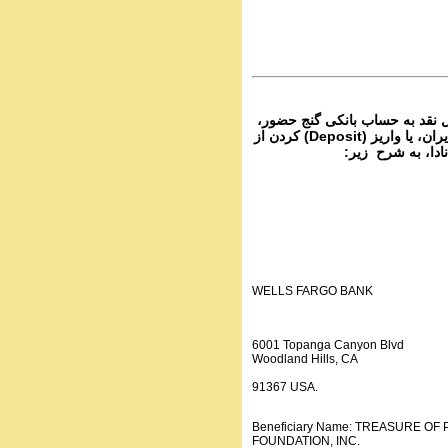
ماره ۳۸۳ گنج حضور
Parviz Shahbazi
Ganj e Hozour audio 
ماره ۳۸۲ گنج حضور
ل نقد به حساب بانکی گنج حضور،
از تمام نقاط دنیا غیر از ایران، یا واریز (Deposit) کردن از
نادا، به شرح زیر:
WELLS FARGO BANK
6001 Topanga Canyon Blvd
Woodland Hills, CA
91367 USA.
Beneficiary Name: TREASURE O
FOUNDATION, INC.