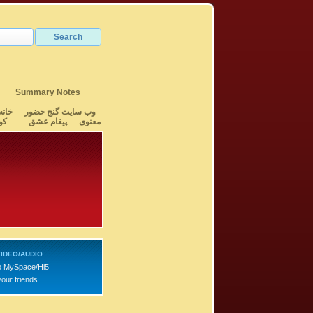
Summary Notes
وب سایت گنج حضور
خانه
معنوی
پیغام عشق
کو
IDEO/AUDIO
o MySpace/Hi5
your friends