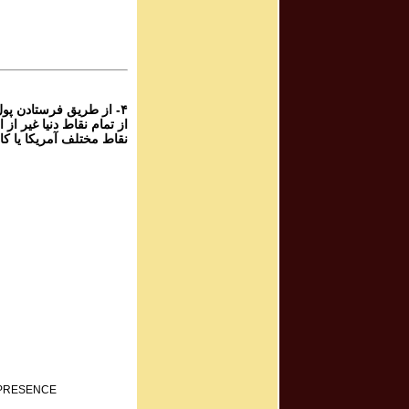
برنامه صوتی ش
Program #382
برنامه صوتی ش
۴- از طریق فرستادن پو
نقاط مختلف آمریکا یا کا
F PRESENCE