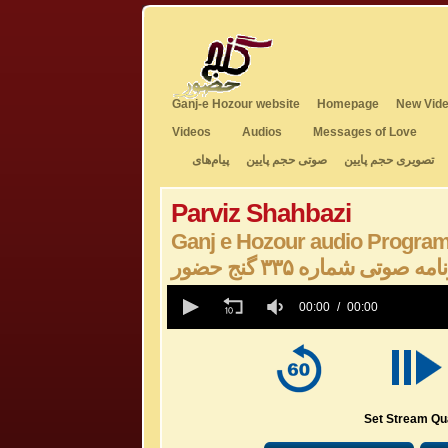
Ganj-e Hozour website
Homepage
New Vide
Videos
Audios
Messages of Love
تصویری حجم پایین
صوتی حجم پایین
پیام‌های
Parviz Shahbazi
Ganj e Hozour audio Progra
امه صوتی شماره ۳۳۵ گنج حضور
0
seconds
00:00
00:00
of
0
seconds
Volume
50%
Set Stream Qua