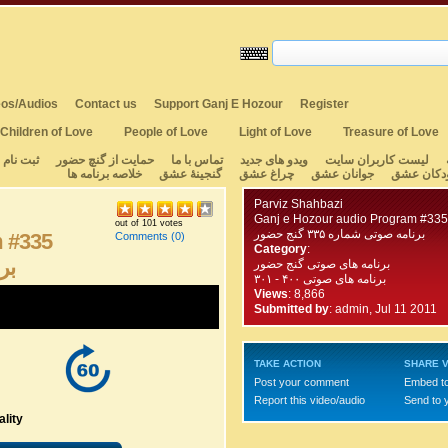
os/Audios
Contact us
Support Ganj E Hozour
Register
Children of Love
People of Love
Light of Love
Treasure of Love
لیست کاربران سایت
ویدو های جدید
تماس با ما
حمایت از گنچ حضور
ثبت نام
دکان عشق
جوانان عشق
چراغ عشق
گنجینهٔ عشق
خلاصه برنامه ها
Parviz Shahbazi
Ganj e Hozour audio Program #335
out of 101 votes
برنامه صوتی شماره ۳۳۵ گنج حضور
m #335
Comments
(0)
Category
:
برن
برنامه های صوتی گنج حضور
برنامه های صوتی ۴۰۰ - ۳۰۱
Views
: 8,866
Submitted by
:
admin, Jul 11 2011
TAKE ACTION
SHARE V
Post your comment
Embed t
Report this video/audio
Send to 
lity