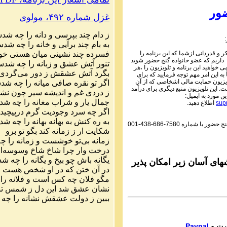
Parviz Shahbazi
ور
غزل شماره ۴۹۲، مولوی
Ganj e Hozour audio 
ماره ۳۹۵ گنج حضور
ز دام چند بپرسی و دانه را چه ش
به بام چند برآیی و خانه را چه ش
Parviz Shahbazi
فسرده چند نشینی میان هستی خ
 و قدردانی ازشما که این برنامه را
Ganj e Hozour audio 
 داریم که عضو خانواده گنج حضور شوید
تنور آتش عشق و زبانه را چه شد
ماره ۳۹۴ گنج حضور
می خواهید این برنامه و تلویزیون را ،هر
بگرد آتش عشقش ز دور می‌گردی
به این امر مهم توجه فرمایید که برای
Parviz Shahbazi
یزیون حمایت مالی اشخاصی که از آن
اگر تو نقره صافی میانه را چه ش
 این تلویزیون منبع دیگری برای درآمد
Ganj e Hozour audio 
ز دردی غم و اندیشه سیر چون نش
ین مورد به ایمیل:
ماره ۳۹۳ گنج حضور
جمال یار و شراب مغانه را چه ش
sup
اطلاع دهید.
اگر چه سرد وجودیت گرم درپیچید
Parviz Shahbazi
به ره کنش به بهانه بهانه را چه 
گنج حضور با شماره
001-438-686-7580
Ganj e Hozour audio 
شکایت ار ز زمانه کند بگو تو برو
ماره ۳۹۲ گنج حضور
زمانه بی‌تو خوشست و زمانه را 
درخت وار چرا شاخ شاخ وسوسه‌ا
Parviz Shahbazi
یگانه باش چو بیخ و یگانه را چه 
Ganj e Hozour audio 
ای آسان زیر امکان پذیر
در آن ختن که در او شخص هست 
ماره ۳۹۱ گنج حضور
مگو فلان چه کس است و فلانه ر
Parviz Shahbazi
نشان عشق شد این دل ز شمس تب
Ganj e Hozour audio 
ببین ز دولت عشقش نشانه را چ
ماره ۳۹۰ گنج حضور
Parviz Shahbazi
Paypal