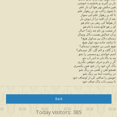
بار
بر
گیرند
و
بخشندت
خوشی
هین
مکش
بهر
هوا
آن
بار
علم
تا
شوی
راکب
تو،
بر
رهوار
علم
تا
که
بر
رهوار
علم
آیی
سوار
بعد
از
آن
افتد
ترا
از
دوش
بار
از
هواها
کی
رهی
بی
جام
هو
ای
ز
هو
قانع
شده
با
نام
هو
از
صفت
وز
نام
چه
زاید؟
خیال
و
آن
خیالش
هست
دلال
وصال
دیده
ای
دلال
بی
مدلول
هیچ؟
تا
نباشد
جاده
نبود
غول
هیچ
هیچ
نامی
بی
حقیقت
دیده
ای؟
یا
ز
گاف
و
لام
گل،
گل
چیده
ای؟
اسم
خواندی
رو
مسمی
را
بجو
مه
به
بالا
دان
نه
اندر
آب
جو
گر
ز
نام
و
حرف
خواهی
بگذری
پاک
کن
خود
را
ز
خود
هین
یکسری
همچو
آهن
ز
آهنی
بی
رنگ
شو
در
ریاضت
آینهٔ
بی
زنگ
شو
خویش
را
صافی
کن
از
اوصاف
خود
تا
ببینی
ذات
پاک
صاف
خود
Back
Today visitors: 385