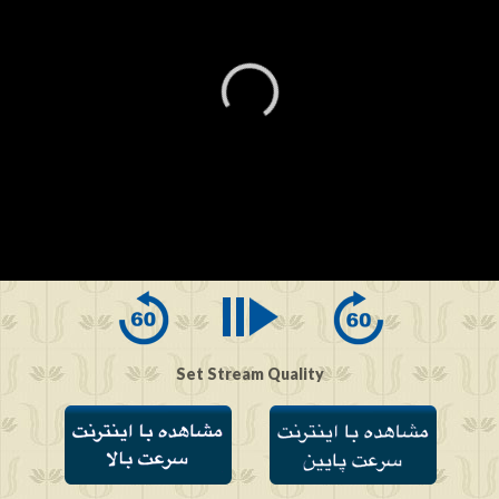
0
seconds
of
0
seconds
Set Stream Quality