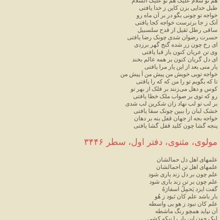
هم
تو
سلام
علیک
هم
تو
علیک
السلام
طبل
خدایی
بزن
کاین
ز
خدا
یافتی
خواجه
تو
چونی
بگو
در
بر
آن
ماه
رو
آنک
ز
جا
برترست
خواجه
کجا
یافتی
ساقی
رطل
ثقیل
از
قدح
سلسبیل
حسرت
رضوان
شدی
چونک
رضا
یافتی
ای
رخ
چون
زر
شده
گنج
گهر
برزدی
وی
تن
عریان
کنون
باز
قبا
یافتی
ای
دل
گریان
کنون
بر
همه
عالم
بخند
یار
منی
بعد
از
این
یار
مرا
یافتی
خواجه
تویی
خویش
من
پیش
من
آ
پیش
من
تا
که
بگویم
تو
را
من
که
که
را
یافتی
کوس
و
دهل
می
زنند
بر
فلک
از
بهر
تو
رو
که
توی
بر
صواب
ملک
خطا
یافتی
بر
لب
تو
لب
نهاد
زان
شکرین
لب
شدی
خشک
لبان
را
ببین
چونک
سقا
یافتی
خواجه
بجه
از
جهان
قفل
بنه
بر
دهان
پنجه
گشا
چون
کلید
قفل
گشا
یافتی
مولوی، مثنوی، دفتر اول، سطر ۳۴۴۶
علمهای
اهل
دل
حمالشان
علمهای
اهل
تن
احمالشان
علم
چون
بر
دل
زند
یاری
شود
علم
چون
بر
تن
زند
باری
شود
گفت
ایزد
یَحمِلُ
اسفارَهُ
بار
باشد
علم
کان
نَبوَد
ز
هُو
علم
کان
نبود
ز
هو
بی
واسطه
آن
نپاید
همچو
رنگ
ماشطه
لیک
چون
این
بار
را
نیکو
کشی