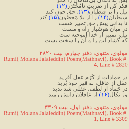
فکر کن از ضربتِ نامُحْتَرَز
(
۱۲
)
نیل را بر قِبطیان
(
۱۳
)
، حق خون کند
سِبطیان
(
۱۴
)
را از بلا مَحصُون
(
۱۵
)
 کند
تا بدانی پیشِ حق تمییز هست
در میانِ هوشیارِ راه و مست
نیل، تمییز از خدا آموخته ست
که گشاد این را و آن را سخت بست
مولوی، مثنوی، دفتر چهارم، بیت ۲۸۲۰
Rumi( Molana Jalaleddin) Poem(Mathnavi), Book # 
4, Line # 2820
در جَمادات از کَرَم عقل آفرید
عقل از عاقل، به قهرِ خود بُرید
در جَماد از لطف، عقلی شد پدید
وز نَکال
(
۱۶
)
 از عاقلان دانش رمید
مولوی، مثنوی، دفتر اول، بیت ۳۳۰۹
Rumi( Molana Jalaleddin) Poem(Mathnavi), Book # 
1, Line # 3309