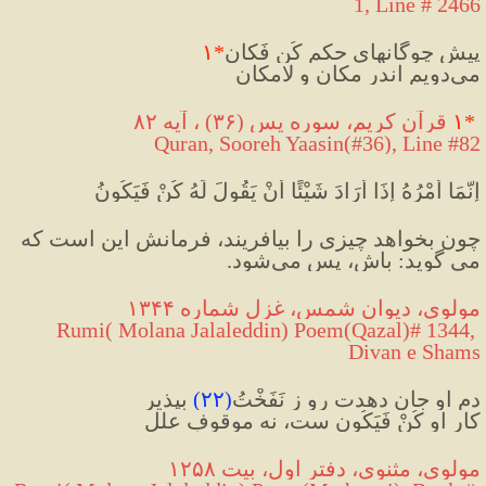
1, Line # 2466
پیش چوگانهای حکم کُن فَکان
*
۱
می‌دویم اندر مکان و لامکان
 قرآن کریم، سوره يس (٣۶) ، آیه ۸۲ 
*
۱
Quran, Sooreh Yaasin(#36
), Line #82
إِنَّمَا أَمْرُهُ إِذَا أَرَادَ شَيْئًا أَنْ يَقُولَ لَهُ كُنْ فَيَكُونُ
چون بخواهد چیزی را بیافریند، فرمانش این است که 
می گوید: باش، پس مى‌شود.
مولوی، دیوان شمس، غزل شماره ۱۳۴۴
 Rumi( Molana Jalaleddin) Poem(Qazal)# 1344, 
Divan e Shams
دمِ او جان دهدت رو ز نَفَخْتُ
(
۲۲
)
 بپذیر
کارِ او کُنْ فَیَکُون ‌ست، نه موقوفِ علل
مولوی، مثنوی، دفتر اول، بیت ۱۲۵۸