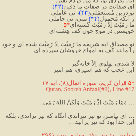
این نکردی تو، که من کردم یقین
ای صفاتت در صفاتِ ما دَفین
(
۴۲
)
تو درین مُستَعمَلی
(
۴۳
)
، نی عاملی
ز آنکه مَحمولِ
(
۴۴
)
 منی، نی حاملی
ما رَمَیْتَ اِذْ رَمَیْتَ گشته‌ای
*
۵
خویشتن در موج چون کف هِشته‌ای
تو مصداق آیه شریفه ما رَمَیْتَ اِذْ رَمَیْتَ شده ای و خود 
را مانند کف به امواج خروشان سپرده ای.
لا شدی، پهلوی اِلاّ خانه‌گیر
این عجب که هم اسیری، هم امیر
*
۵
 قرآن کریم، سوره انفال(۸)، آیه ۱۷
Quran, Sooreh Anfaal(#8
), Line #17
…
 وَمَا رَمَيْتَ إِذْ رَمَيْتَ وَلَٰكِنَّ اللَّهَ رَمَىٰ
…
…
 ای پیامبر، تو تیر نپراندی آنگاه که تیر پراندی، بلکه 
این خدا بود که تیر پرانید
…
مولوی، مثنوی، دفتر چهارم، بیت ۲۹۶۱