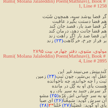
Rumi( Molana Jalaleddin) Poem(Mathnavi), Book # 
1, Line # 1258
گر قضا پوشد سیه، همچون شَبَت
هم قضا دستت بگیرد عاقبت
گر قضا صد بار، قصد جان کند
هم قضا جانت دهد، درمان کند
این قضا صد بار اگر راهت زند
بر فراز چرخ، خرگاهت
(
۲۳
)
 زند
مولوی، مثنوی، دفتر چهارم، بیت ۲۸۹۵
Rumi( Molana Jalaleddin) Poem(Mathnavi), Book # 
4, Line # 2895
کُندبینِش می‌نبیند غیرِ این
عقلِ او، بی‌سَیر، چون نَبتِ
(
۲۴
)
 زمین
نَبت را چه خوانده، چه ناخوانده
هست پای او به گِل در مانده
گر سرش جنبد به سیر باد، رو
تو به سر جنبانی اش غِرّه
(
۲۵
)
 مشو
آن سرش گوید: سَمِعْنا
(
۲۶
)
 ای صبا
پای او گوید: عَصَیْنا
(
۲۷
)
 خَلِّنا
*
۲
(
۲۸
)