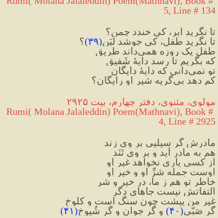
Rumi( Molana Jalaleddin) Poem(Mathnavi), Book # 
5, Line # 134
تا نگرید ابر، کی خندد چمن؟
تا نگرید طفل، کی جوشد لَبَن
(
۳۹
)
؟
طفلِ یک روزه همی‌داند طریق
که بگریم تا رسد دایهٔ شَفیق
تو نمی‌دانی که دایهٔ دایگان
کم دهد بی‌گریه شیر او رایگان؟
مولوی، مثنوی، دفتر چهارم، بیت ۲۹۲۵
Rumi( Molana Jalaleddin) Poem(Mathnavi), Book # 
4, Line # 2925
مادرش گر سیلیی بر وی زند
هم به مادر آید و بر وی تَنَد
از کسی یاری نخواهد غیرِ او
اوست جمله شرِّ او و خیرِ او
خاطرِ تو هم ز ما، در خیر و شر
التفاتش نیست جاهای دگر
غیرِ من پیشت چون سنگ است و کلوخ
گر صَبّی
(
۴۰
)
 و گر جوان و گر شُیوخ
(
۴۱
)