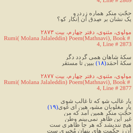
حجّتِ منکر هماره زردرو
یک نشان بر صِدقِ آن اِنکار کو؟
مولوی، مثنوی، دفتر چهارم، بیت ۲۸۷۳
Rumi( Molana Jalaleddin) Poem(Mathnavi), Book # 
4, Line # 2873
سکهٔ شاهان همی گردد دگر
سکهٔ اَحمَد
(
۱۸
)
 ببین تا مستقر
مولوی، مثنوی، دفتر چهارم، بیت ۲۸۷۷
Rumi( Molana Jalaleddin) Poem(Mathnavi), Book # 
4, Line # 2877
یارِ غالب شو که تا غالب شوی
یارِ مغلوبان مشو، هین ای غَوی
(
۱۹
)
حجّتِ منکر همین آمد که من
غیرِ این ظاهر نمی‌بینم وطن
هیچ نندیشد که هر جا ظاهری ست
آن ز حکمت های پنهان مُخبِری ست