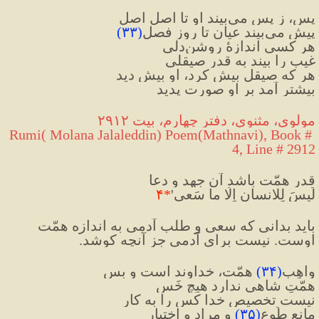
پس، ز پس می‌بیند او تا اصلِ اصل
پیش می‌بیند عیان تا روزِ فصل
(
۳۳
)
هر کسی اندازهٔ روشن‌دلی
غیب را بیند به قدرِ صیقلی
هر که صیقل بیش کرد، او بیش دید
بیشتر آمد بر او صورت پدید
مولوی، مثنوی، دفتر چهارم، بیت ۲۹۱۲
Rumi( Molana Jalaleddin) Poem(Mathnavi), Book # 
4, Line # 2912
قدرِ همّت باشد آن جهد و دعا
لَیسَ لِلانسانِ اِلّا ما سَعی'
*
۴
باید بدانی که سعی و طلب آدمی به اندازه همّت 
اوست. نیست برای آدمی جز آنچه کوشد.
واهِبِ
(
۳۴
)
 همّت، خداوند است و بس
همّتِ شاهی ندارد هیچ خَس
نیست تخصیصِ خدا کس را به کار
مانعِ طَوع
(
۳۵
)
 و مراد و اختیار