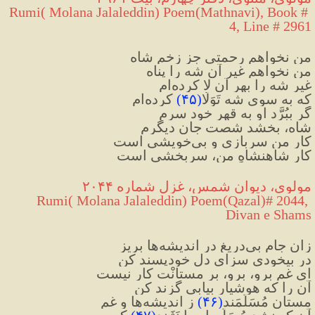
Rumi( Molana Jalaleddin) Poem(Mathnavi), Book # 
4, Line # 2961
من نخواهم رحمتی جز زخمِ شاه
من نخواهم غیرِ آن شه را پناه
غیرِ شه را بهرِ آن لا کرده‌ام
که به سوی شه تَوَلّا
(
۴۵
)
 کرده‌ام
گر بِبُرَّد او به قهرِ خود سرم
شاه، بخشد شصت جانِ دیگرم
کارِ من سربازی و بی‌خویشی است
کارِ شاهنشاهِ من، سربخشی است
مولوی، دیوان شمس، غزل شماره ۲۰۴۴
 Rumi( Molana Jalaleddin) Poem(Qazal)# 2044, 
Divan e Shams
زان جامِ بی‌دریغ در اندیشه‌ها بریز
در بیخودی سزای دلِ خودپسند کن
ای غم برو، برو، برِ مستانْت کار نیست
آن را که هوشیار بیابی گزند کن
مستان مُسَلَّمَند
(
۴۶
)
 ز اندیشه‌ها و غم