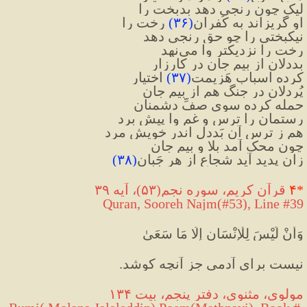
لیک چون رنجی دهد بدبخت را
او گریزاند به کُفران
(
۳۶
)
رخت را
نیکبختی را چو حق رنجی دهد
رخت را نزدیکتر وا می‌نهد
بددلان از بیمِ جان در کارزار
کرده اسبابِ هَزیمت
(
۳۷
)
 اختیار
پُردلان در جنگ هم از بیمِ جان
حمله کرده سوی صفِّ دشمنان
رستمان را ترس و غم وا پیش برد
هم ز ترس آن بَددل اندر خویش مرد
چون محک آمد بلا و بیمِ جان
زان پدید آید شجاع از هر جَبان
(
۳۸
)
*
۴
 قرآن کریم، سوره نجم(۵۳)، آیه ۳۹
Quran, Sooreh Najm(#53
), Line #39
وَأَنْ لَيْسَ لِلْإِنْسَانِ إِلَّا مَا سَعَىٰ
نیست برای آدمی جز آنچه کوشد.
مولوی، مثنوی، دفتر پنجم، بیت ۱۳۴