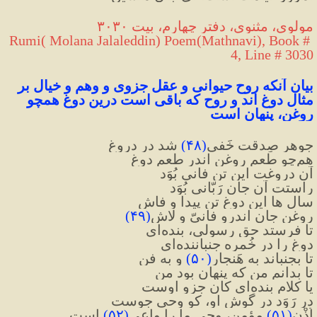
مولوی، مثنوی، دفتر چهارم، بیت ۳۰۳۰
Rumi( Molana Jalaleddin) Poem(Mathnavi), Book # 
4, Line # 3030
بیان آنکه روح حیوانی و عقل جزوی و وهم و خیال بر 
مثال دوغ اند و روح که باقی است درین دوغ همچو 
روغن، پنهان است
جوهرِ صِدقت خَفی
(
۴۸
)
 شد در دروغ
هم‌چو طعمِ روغن اندر طعمِ دوغ
آن دروغت این تنِ فانی بُوَد
راستت آن جانِ رَبّانی بُوَد
سال ها این دوغِ تن پیدا و فاش
روغنِ جان اندرو فانیّ و لاش
(
۴۹
)
تا فرستد حق رسولی، بنده‌ای
دوغ را در خُمره جنباننده‌ای
تا بجنباند به هَنجار
(
۵۰
)
 و به فن
تا بدانم من که پنهان بود من
یا کلامِ بنده‌ای کان جزوِ اوست
در رَوَد در گوشِ او، کو وحی جوست
اُذْنِ
(
۵۱
)
 مؤمن، وحی ما را واعی
(
۵۲
)
است