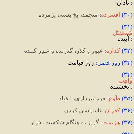
:‌ 
نادان
(
۳۰
)
افسرده
:
 منجمد، یخ بسته، پژمرده
(۳۱) 
مُستَقبَل
:
 آینده
(
۳۲
)
گُذاره
:
عبور و گذر، گذرنده و عبور کننده
(۳۳) روزِ فصل: 
روز قیامت
(۳۴)‌ 
واهِب
:
 بخشنده
(
۳۵
)
طَوع
:
 فرمانبرداری، انقیاد
(
۳۶
)
کُفران
:
 ناسپاسی کردن
(
۳۷
)
هَزیمت
:
‌ گریز به هنگام شکست، فرار