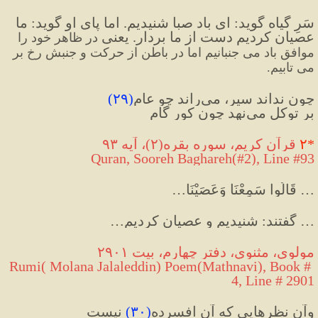
سَرِ گیاه گوید: ای باد صبا شنیدیم. اما پای او گوید: ما 
عصیان کردیم دست از ما بردار. یعنی 
در ظاهر خود را 
موافق باد می جنبانیم اما در باطن از حرکت و جنبش رخ بر 
می تابیم.
چون نداند سیر، می‌راند چو عام
(
۲۹
)
بر توکل می‌نهد چون کور گام
*
۲
 قرآن کریم، سوره بقره(۲)، آیه ۹۳
Quran, Sooreh Baghareh(#2
), Line #93
… قَالُوا سَمِعْنَا وَعَصَيْنَا… 
… گفتند: شنیدیم و عصیان کردیم…
مولوی، مثنوی، دفتر چهارم، بیت ۲۹۰۱
Rumi( Molana Jalaleddin) Poem(Mathnavi), Book # 
4, Line # 2901
وآن نظرهایی که آن افسرده
(
۳۰
)
 نیست