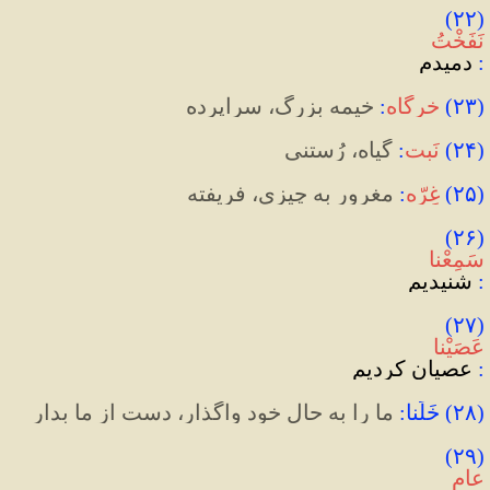
(۲۲)‌ 
نَفَخْتُ
:
 دمیدم
(
۲۳
)
خرگاه
:
خیمه بزرگ، سراپرده
(
۲۴
)
نَبت
:
گیاه، رُستنی
(
۲۵
)
غِرّه
:
مغرور به چیزی، فریفته
(۲۶) 
سَمِعْنا
:
 شنیدیم
(۲۷) 
عَصَیْنا
:
 عصیان کردیم
(
۲۸
)
 خَلِّنا
:
ما را به حال خود واگذار، دست از ما بدار
(۲۹) 
عام