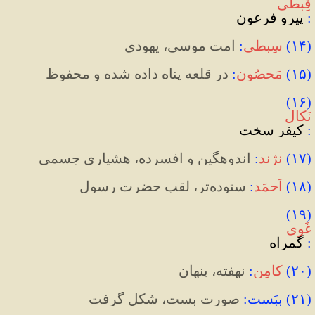
قِبطی
: 
پیرو فرعون
(
۱۴
)
سِبطی
:
 امت موسی، یهودی
(
۱۵
)
مَحصُون
:
در قلعه پناه داده شده و محفوظ
(۱۶) 
نَکال
: 
کیفر سخت
(
۱۷
)
نژند
:
اندوهگین و افسرده، هشیاری جسمی
(
۱۸
)
اَحمَد
:
ستوده‌تر، لقب حضرت رسول
(۱۹) 
غَوی‌
: 
گمراه
(
۲۰
)
کامِن
:
 نهفته، پنهان
(
۲۱
)
 بِبَست
:
 صورت بست، شکل گرفت