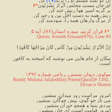
آن کو نشد مُسَلَّم او را نَژَند
(
۴۷
)
 کن
ای جانِ مستِ مجلسِ اَبْرارَ یَشْرَبُون
*
۶
بر گريه اسیرِ هوا ریش خند کن
ریشِ همه به دستِ اَجَل بین و رحم کن
از مرگ وارهان همه را، سودمند کن
*
۶
 قرآن كريم، سوره انسان(۷۶)، آیه ۵
Quran, Sooreh Ensaan(#76
), Line #5
إِنَّ الْأَبْرَارَ يَشْرَبُونَ مِنْ كَأْسٍ كَانَ مِزَاجُهَا كَافُورًا
نیکان از جام هایی می نوشند که آمیخته به کافور 
است.
مولوی، دیوان شمس، رباعی شماره ۱۳۹۲
 Rumi( Molana Jalaleddin) Poem(Qazal)# 1392, 
Divan e Shams
امروز مراست روزِ میدان، منشین
می تاز چو گوی، پیشِ چوگان، منشین
مردی بنما و همچو حیران منشین
امروز قیامت است، ای جان منشین