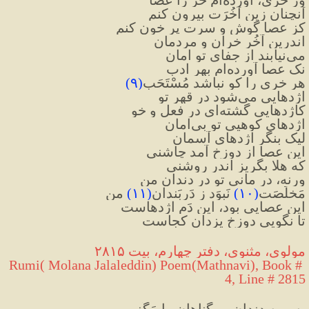
آنچنان زین آخُرَت بیرون کنم
کز عصا گوش و سرت پر خون کنم
اندرین آخُر خران و مردمان
می‌نیابند از جفای تو امان
نک عصا آورده‌ام بهرِ ادب
هر خری را کو نباشد مُسْتَحَب
(
۹
)
اژدهایی می‌شود در قهرِ تو
کاژدهایی گشته‌ای در فعل و خو
اژدهای کوهیی تو بی‌امان
لیک بنگر اژدهای آسمان
این عصا از دوزخ آمد چاشنی
که هلا بگریز اندر روشنی
ورنه، در مانی تو در دندانِ من
مَخلَصَت
(
۱۰
)
 نَبوَد ز دَربَندانِ
(
۱۱
)
 من
این عصایی بود، این دَم اژدهاست
تا نگویی دوزخِ یزدان کجاست
مولوی، مثنوی، دفتر چهارم، بیت ۲۸۱۵
Rumi( Molana Jalaleddin) Poem(Mathnavi), Book # 
4, Line # 2815
پس به دندان بی‌گناهان را مَگَز