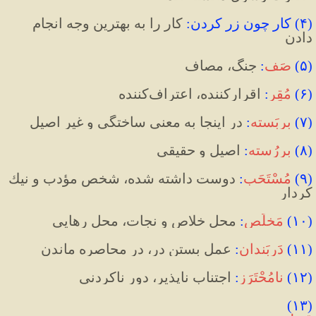
(
۴
)
 کار چون زر کردن
:
 کار را به بهترین وجه انجام 
دادن
(
۵
)
صَف
:
 جنگ، مصاف
(
۶
)
مُقِر
:
اقرار‌کننده، اعتراف‌کننده
(
۷
)
بربَسته
:
 در اینجا به معنی ساختگی و غیر اصیل
(
۸
)
بررُسته
:
 اصیل و حقیقی
(
۹
)
مُسْتَحَب
:
 دوست داشته شده، شخص مؤدب و نيك 
كردار
(
۱۰
)
مَخلَص
:
 محل خلاص و نجات، محل رهایی
(
۱۱
)
دَربَندان
:
عمل بستن در، در محاصره ماندن
(
۱۲
)
نامُحْتَرَز
:‌
اجتناب ناپذیر، دور ناکردنی
(۱۳) 