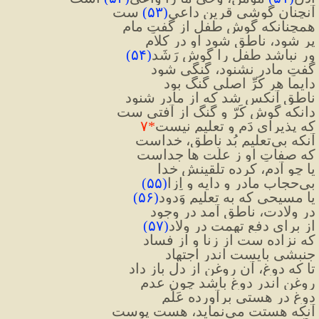
آنچنان گوشی قرینِ داعی
(
۵۳
)
 ست
همچنانکه گوشِ طفل از گفتِ مام
پر شود، ناطق شود او در کلام
ور نباشد طفل را گوشِ رَشَد
(
۵۴
)
گفتِ مادر نشنود، گُنگی شود
دایما هر کَرِّ اصلی گُنگ بود
ناطق آنکس شد که از مادر شنود
دانکه گوشِ کَرّ و گُنگ از آفتی ست
که پذیرای دَم و تعلیم نیست
*
۷
آنکه بی‌تعلیم بُد ناطق، خداست
که صفاتِ او ز علّت ها جداست
یا چو آدم، کرده تلقینش خدا
بی‌حجابِ مادر و دایه و اِزا
(
۵۵
)
یا مسیحی که به تعلیمِ وَدود
(
۵۶
)
در ولادت، ناطق آمد در وجود
از برای دفعِ تهمت در وِلاد
(
۵۷
)
که نزاده ست از زنا و از فساد
جنبشی بایست اندر اجتهاد
تا که دوغ، آن روغن از دل باز داد
روغن اندر دوغ باشد چون عدم
دوغ در هستی برآورده عَلَم
آنکه هستت می‌نماید، هست پوست