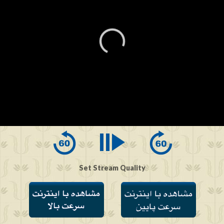
0
seconds
of
0
seconds
Set Stream Quality