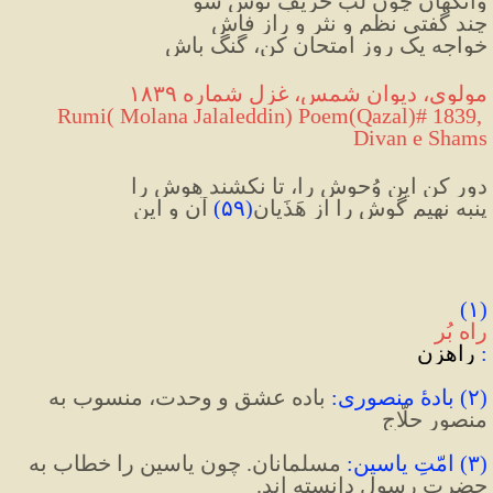
وآنگهان چون لب حریفِ نوش شو
چند گفتی نظم و نثر و رازِ فاش
خواجه یک روز امتحان کن، گنگ باش
مولوی، دیوان شمس، غزل شماره ۱۸۳۹
 Rumi( Molana Jalaleddin) Poem(Qazal)# 1839, 
Divan e Shams
دور کن این وُحوش را، تا نکشند هوش را
پنبه نهیم گوش را از هَذَیانِ
(
۵۹
)
 آن و این
(۱) 
راه بُر
: 
راهزن
(
۲
)
 بادهٔ منصوری
:
 باده عشق و وحدت، منسوب به 
منصور حلّاج
(
۳
)
 امّتِ یاسین
:
 مسلمانان. چون یاسین را خطاب به 
حضرت رسول دانسته اند.