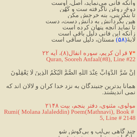
وآنکه فانی می‌نماید، اصل، اوست
دوغ، روغن ناگرفته ست و کَهُن
تا بنگزینی، بنه خرجش مکن
هین بگردانش به دانش دست، دست
تا نماید آنچه پنهان کرده است
زآنکه این فانی دلیلِ باقی است
لابهٔ
(
۵۸
)
 مستان، دلیل ساقی است
*
۷
 قرآن کریم، سوره انفال(۸)، آیه ۲۲
Quran, Sooreh Anfaal(#8
), Line #22
إِنَّ شَرَّ الدَّوَابِّ عِنْدَ اللَّهِ الصُّمُّ الْبُكْمُ الَّذِينَ لَا يَعْقِلُونَ
همانا بدترین جنبندگان به نزد خدا کران و لالان اند که 
نمی اندیشند.
مولوی، مثنوی، دفتر پنجم، بیت ۲۱۴۸
Rumi( Molana Jalaleddin) Poem(Mathnavi), Book # 
5, Line # 2148
چند گاهی بی‌لب و بی‌گوش شو