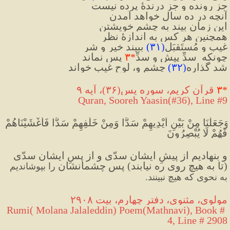
جز رونده و جز درندهٔ پرده نیست
آنچه در ده سال خواهد آمدن
این زمان بیند به چشمِ خویشتن
همچنین هر کس به اندازهٔ نظر
غیب و مُستَقبَل
(
۳۱
)
 ببیند خیر و شر
چونکه  سدِّ پیش و سدِّ
*
۳
 پس نماند
شد گُذاره
(
۳۲
)
 چشم و، لوحِ غیب خواند
*
۳
 قرآن کریم، سوره یس(۳۶)، آیه ۹
Quran, Sooreh Yaasin(#36
), Line #9
وَجَعَلْنَا مِنْ بَيْنِ أَيْدِيهِمْ سَدًّا وَمِنْ خَلْفِهِمْ سَدًّا فَأَغْشَيْنَاهُمْ 
فَهُمْ لَا يُبْصِرُونَ
و بنهادیم از پیشِ ایشان سدّی و از پسِ ایشان سدّی 
(تا به هیچ روی ره نیابند) پس چشمانشان 
را بپوشاندیم 
به نحوی که هیچ نبینند.
مولوی، مثنوی، دفتر چهارم، بیت ۲۹۰۸
Rumi( Molana Jalaleddin) Poem(Mathnavi), Book # 
4, Line # 2908