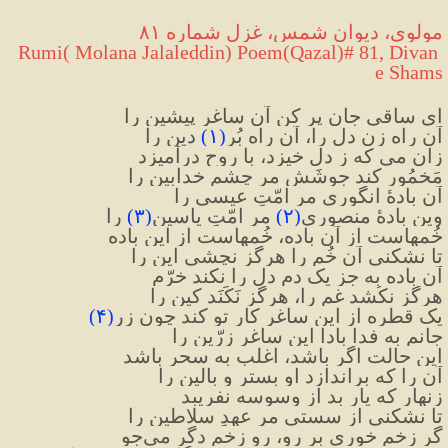
مولوی، دیوان شمس، غزل شماره ۸۱
 Rumi( Molana Jalaleddin) Poem(Qazal)# 81, Divan 
e Shams
ای ساقی جان پر کن آن ساغرِ پیشین را
آن راه زنِ دل را، آن راه بُرِ
(
۱
)
 دین را
زان می که ز دل خیزد، با روح درآمیزد
مَخمُور کند جوشَش مر چشمِ خدابین را
آن بادهٔ انگوری مر امّتِ عیسی را
وین بادهٔ منصوری
(
۲
)
 مر امّتِ یاسین
(
۳
)
 را
خُمهاست از آن باده، خُمهاست از این باده
تا نشکنی آن خُم را هرگز نچشی این را
آن باده به جز یک دم دل را نکند خرّم
هرگز نکُشد غم را، هرگز نَکَنَد کین را
یک قطره از این ساغر کارِ تو کند چون زر
(
۴
)
جانم به فدا بادا این ساغرِ زرّین را
این حالت اگر باشد، اغلب به سحر باشد
آن را که براندازد او بستر و بالین را
زنهار که یارِ بد از وسوسه نفریبد
تا نشکنی از سستی مر عهدِ سلاطین را
گر زخم خوری بر رو، رو زخمِ دگر می‌جو