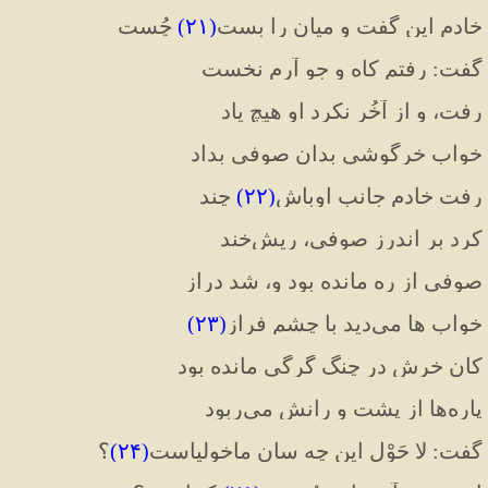
خادم این گفت و میان را بست
(
۲۱
)
 چُست
گفت
:
 رفتم کاه و جو آرم نخست
رفت، و از آخُر نکرد او هیچ یاد
خواب خرگوشی بدان صوفی بداد
رفت خادم جانب اوباشِ
(
۲۲
)
 چند
کرد بر اندرز صوفی، ریش
خند
صوفی از ره مانده بود و، شد دراز
خواب ها می
دید با چشم فراز
(
۲۳
)
کان خرش در چنگ گرگی مانده بود
پاره
ها از پشت و رانش می
ربود
گفت
:
 لا حَوْل این چه سان ماخولیاست
(
۲۴
)
؟