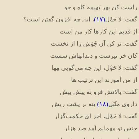
راست کن بهر بَهیمه کاه و جو
گفت
:
 لا حَوْل
(
۱۷
)
، این چه افزون گفتن است؟
از قدیم این کارها کار من است
گفت
:
 تر کن آن جُوَش را از نخست
کان خر پیرست و دندانهاش سست
گفت
:
 لا حَوْل، این چه می
گویی مِها
از من آموزند این ترتیب ها
گفت
:
 پالانش فرو نِه پیش پیش
داروی مَنْبَل
(
۱۸
)
 بنه بر پشتِ ریش
گفت
:
 لا حَوْل، آخر ای حکمت
گزار
جنس تو مهمانم آمد صد هزار