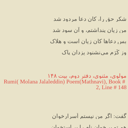
شکر حق را، کان دعا مردود شد
من زیان پنداشتم، و آن سود شد
بس دعاها کان زیان است و هلاک
وز کَرَم می‌نشنود یزدان پاک
مولوی، مثنوی، دفتر دوم، بیت ۱۴۸
Rumi( Molana Jalaleddin) Poem(Mathnavi), Book # 
2, Line # 148
گفت: اگر من نیستم اَسرارخوان
هم تو بر خوان نام را بر استخوان