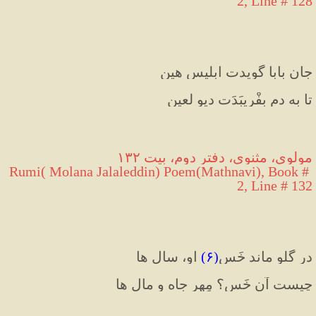
2, Line # 128
جان بابا گویدت ابلیس هین
تا به دم بِفْریبَدَت دیو لعین
مولوی، مثنوی، دفتر دوم، بیت ۱۳۲
Rumi( Molana Jalaleddin) Poem(Mathnavi), Book # 
2, Line # 132
در گلو ماند خَس
(۶)
 او، سال ها
چیست آن خَس؟ مِهر جاه و مال ها