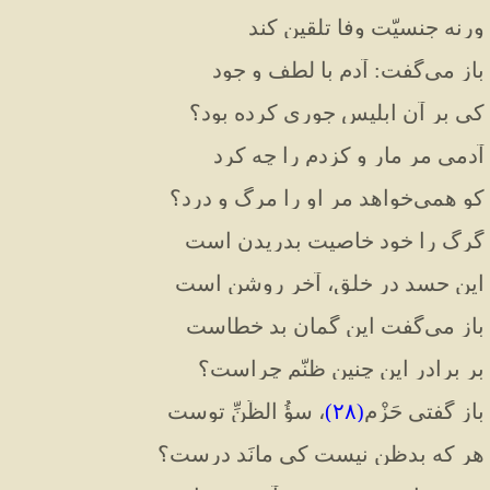
ورنه جنسیّت وفا تلقین کند
باز می
گفت
:
 آدم با لطف و جود
کی بر آن ابلیس جوری کرده بود؟
آدمی مر مار و کزدم را چه کرد
کو همی
خواهد مر او را مرگ و درد؟
گرگ را خود خاصیت بدریدن است
این حسد در خلق، آخر روشن است
باز می
گفت این گمان بد خطاست
بر برادر این چنین ظنّم چراست؟
باز گفتی حَزْم
(
۲۸
)
، سؤُ الظَّنِّ توست
هر که بدظن نیست کی مانَد درست؟