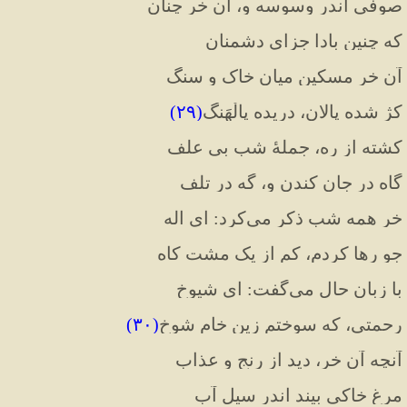
صوفی اندر وسوسه و، آن خر چنان
که چنین بادا جزای دشمنان
آن خر مسکین میان خاک و سنگ
کژ شده پالان، دریده پالْهَنگ
(
۲۹
)
کشته از ره، جملهٔ شب بی علف
گاه در جان کندن و، گه در تلف
خر همه شب ذکر می
کرد
:
 ای اله
جو رها کردم، کم از یک مشت کاه
با زبان حال می
گفت
:
 ای شیوخ
رحمتی، که سوختم زین خامِ شوخ
(
۳۰
)
آنچه آن خر، دید از رنج و عذاب
مرغ خاکی بیند اندر سیل آب