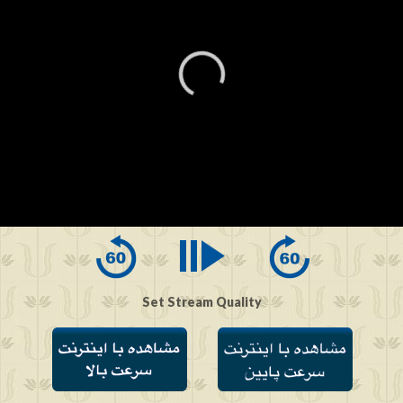
0
seconds
of
0
seconds
Set Stream Quality