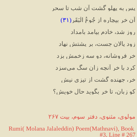
پس به پهلو گشت آن شب تا سحر
آن خر بیچاره از جُوعُ الْبَقَر
(
۳۱
)
روز شد، خادم بیامد بامداد
زود پالان جست، بر پشتش نهاد
خر فروشانه، دو سه زخمش بزد
کرد با خر آنچه زان سگ می
سزد
خر، جهنده گشت از تیزی نیش
کو زبان، تا خر بگوید حال خویش؟
 مولوی، مثنوی، 
دفتر سوم، بیت ۲۶۷
Rumi( Molana Jalaleddin) Poem(Mathnavi), Book 
#3, Line # 267