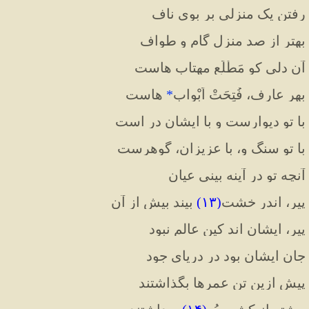
رفتن یک منزلی بر بوی ناف
بهتر از صد منزل گام و طواف
آن دلی کو مَطْلَع مهتاب هاست
بهر عارف، فُتِحَتْ اَبْواب
*
 هاست
با تو دیوارست و با ایشان در است
با تو سنگ و، با عزیزان، گوهرست
آنچه تو در آینه بینی عیان
پیر، اندر خشت
(
۱۳
)
 بیند بیش از آن
پیر، ایشان اند کین عالم نبود
جان ایشان بود در دریای جود
پیش ازین تن عمرها بگذاشتند