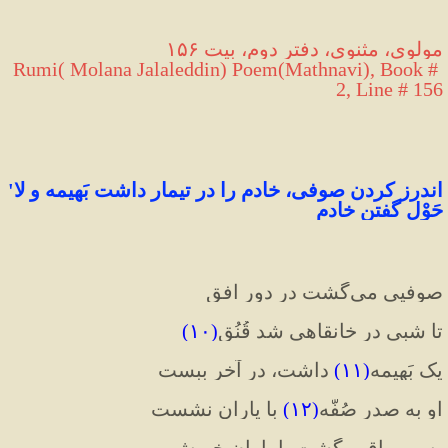
مولوی، مثنوی، دفتر دوم، بیت ۱۵۶
Rumi( Molana Jalaleddin) Poem(Mathnavi), Book # 
2, Line # 156
اندرز کردن صوفی، خادم را در تیمار داشت بَهیمه و لا' 
حَوْل گفتن خادم
صوفیی می
گشت در دور افق
تا شبی در خانقاهی شد قُنُق
(
۱۰
)
یک بَهیمه
(
۱۱
)
 داشت، در آخر ببست
او به صدر صُفّه
(
۱۲
)
 با یاران نشست
پس مراقب گشت با یاران خویش