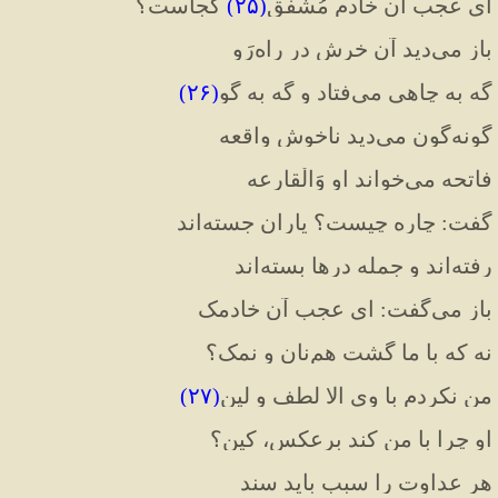
ای عجب آن خادم مُشفق
(
۲۵
)
 کجاست؟
باز می
دید آن خرش در راه
رَو
گه به چاهی می
فتاد و گه به گَو
(
۲۶
)
گونه
گون می
دید ناخوش واقعه
فاتحه می
خواند او وَالْقارعه
گفت
:
 چاره چیست؟ یاران جسته
اند
رفته
اند و جمله درها بسته
اند
باز می
گفت
:
 ای عجب آن خادمک
نه که با ما گشت هم
نان و نمک؟
من نکردم با وی الا لطف و لین
(
۲۷
)
او چرا با من کند برعکس، کین؟
هر عداوت را سبب باید سند