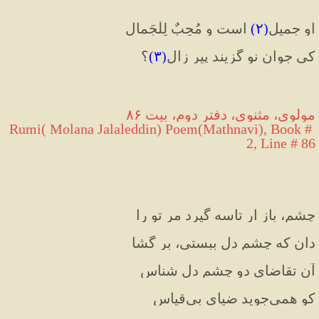
او جمیل
(۲)
 است و مُحِبٌ لِلْجَمال
کی جوان نو گزیند پیر زال
(۳)
؟
مولوی، مثنوی، دفتر دوم، بیت ۸۶
Rumi( Molana Jalaleddin) Poem(Mathnavi), Book # 
2, Line # 86
چشم، باز ار تاسه گیرد مر تو را
دان که چشم دل ببستی، بر گُشا
آن تقاضای دو چشم دل شناس
کو همی‌جوید ضیای بی‌قیاس