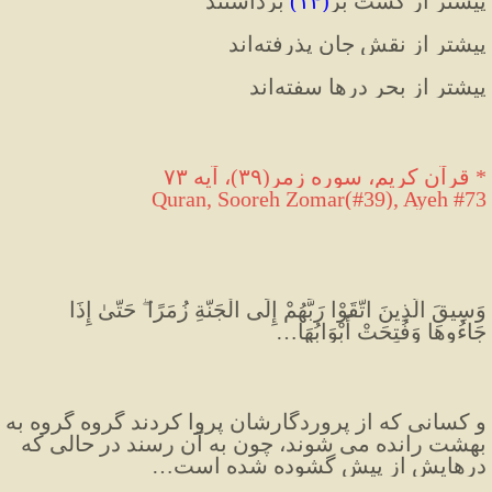
پیشتر از کشت بُر
(
۱۴
)
 برداشتند
پیشتر از نقش جان پذرفته
اند
پیشتر از بحر درها سفته
اند
*
 قرآن كريم، سوره زمر
(
٣٩
)
، آيه ٧٣
Quran, Sooreh Zomar(#39), Ayeh #73
وَسِيقَ الَّذِينَ اتَّقَوْا رَبَّهُمْ إِلَى الْجَنَّةِ زُمَرًا ۖ حَتَّىٰ إِذَا 
جَاءُوهَا وَفُتِحَتْ أَبْوَابُهَا…
و کسانی که از پروردگارشان پروا کردند گروه گروه به 
بهشت رانده می شوند، چون به آن رسند در حالی که 
درهایش از پیش گشوده شده است…