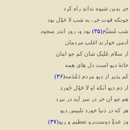
جز بدین شیوه نداند راه کرد
چونکه قوت خر، به شب لا حَوْل بود
شب مُسَبِّح
(۳۵)
 بود و، روز اندر سجود
آدمی خوارند اغلب مردمان
از سلام عَلّیکِ شان کم جو امان
خانهٔ دیو است دل های همه
کم پذیر از دیو مردم دَمْدَمه
(۳۶
)
از دم دیو آنکه او لا حَوْل خَورد
هم چو آن خر در سر آید در نبرد
هر که در دنیا خورد تلبیس دیو
وز عدوِّ دوست‌رو تعظیم و ریو
(۳۷
)