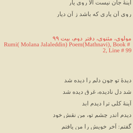
آینهٔ جان نیست الا روی یار
روی آن یاری که باشد ز آن دیار
مولوی، مثنوی، دفتر دوم، بیت ۹۹
Rumi( Molana Jalaleddin) Poem(Mathnavi), Book # 
2, Line # 99
دیدهٔ تو چون دلم را دیده شد
شد دل نادیده، غرق دیده شد
آینهٔ کلی ترا دیدم ابد
دیدم اندر چشم تو، من نقش خود
گفتم: آخر خویش را من یافتم