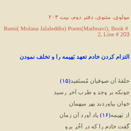
مولوی، مثنوی، دفتر دوم، بیت ۲۰۳
Rumi( Molana Jalaleddin) Poem(Mathnavi), Book # 
03
2, Line # 2
 التزام کردن خادم تعهد بَهیمه را و تخلف نمودن
حلقهٔ آن صوفیان مُستَفید
(
۱۵
)
چونکه بر وجد و طرب آخر رسید
خوان بیاوردند بهر میهمان
از بَهیمه
(
۱۶
)
 یاد آورد آن زمان
گفت خادم را که در آخُر برو