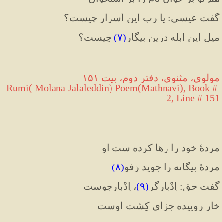
گفت عیسی: یا رب این اَسرار چیست؟
میل این ابله درین بیگار
(۷) 
چیست؟
مولوی، مثنوی، دفتر دوم، بیت ۱۵۱
Rumi( Molana Jalaleddin) Poem(Mathnavi), Book # 
2, Line # 151
مردهٔ خود را رها کرده ست او
مردهٔ بیگانه را جوید رَفو
(۸)
گفت حق: اِدْبارگر
(۹)
، اِدْبارجوست
خار روییده جزای کِشت اوست