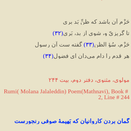
حَزْم
 آن باشد که ظنِّ بَد بری
تا گریزیّ و، شوی از بد، بَری
(
۳۲
)
حَزْم،
 سُؤ الظن
(۳۳)
 گفته ست آن رسول
هر قدم را دام می‌دان ای فضول
(
۳۴
)
مولوی، مثنوی، دفتر دوم، بیت ۲۴۴
Rumi( Molana Jalaleddin) Poem(Mathnavi), Book # 
2, Line # 244
گمان بردن کاروانیان که بَهیمهٔ صوفی رنجورست