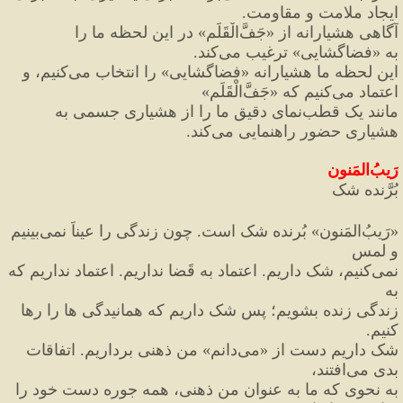
ایجاد ملامت و مقاومت.
آگاهی هشیارانه از 
«
جَفَّ
الْقَلَم
»
 در این لحظه ما را 
به 
«
فضاگشایی
»
 ترغیب می
کند.
این لحظه ما هشیارانه 
«
فضاگشایی
»
 را انتخاب می
کنیم، و 
اعتماد می
کنیم که 
«
جَفَّ
الْقَلَم
»
مانند یک قطب
نمای دقیق ما را از هشیاری جسمی به 
هشیاری حضور راهنمایی می
کند.
رَیبُ
المَنون
بُرَّنده شک
«
رَیبُ
المَنون
»
 بُرنده شک است. چون زندگی را عیناً نمی
بینیم 
و لمس
نمی
کنیم، شک داریم. اعتماد به قَضا نداریم. اعتماد نداریم که 
به
زندگی زنده بشویم؛ پس شک داریم که همانیدگی ها را رها 
کنیم.
شک داریم دست از 
«
می
دانم
»
 من ذهنی برداریم. اتفاقات 
بدی می
افتند،
به نحوی که ما به عنوان من ذهنی، همه جوره دست خود را 