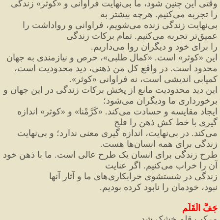
وقتی این چنین شود، ما بی
نهایت فراوانی و 
«
کوثر
»
 زندگی 
را تجربه می
کنیم. هرچه بیشتر به
بی
نهایت زندگی زنده می
شویم، فراوانی و رواداشت را 
عمیق
تر تجربه می
کنیم. تمام برکات زندگی
را برای خود و دیگران روا می
داریم. 
این 
«
کوثر
»
 است. 
«
کمال طلبی
»
، حرص و نیازمندی به جهان
محدود است. در واقع کل من ذهنی، دید محدودیت است، 
کمیابی اندیشی است، نه فراوانی 
«
کوثر
»
.
این دید محدودیت مانع از پخش برکات زندگی در این جهان و 
برخورداری ما ودیگران می
شود؛
ایجاد مقایسه و حسادت می
کند. 
«
کَرَّمْنا
»
 و 
«
کوثر
»
 اندازه 
گیری با خط کش ذهن را فلج
می
کند. در بی
نهایت، اندازه گیری معنی ندارد؛ و بی
نهایت 
زندگی برای همه انسان
ها هست.
طرح زندگی برای انسان یک طرح عالی است. ما با ذهن خود 
آن را خراب می
کنیم. اگر عنایت
زندگی در 
شستشوی خرابکاری
های ما و آثار آنها 
نبود،
 خودمان را نابود کرده بودیم.
جَفَّ الْقَلَم
مرکب قلم خشک شد…