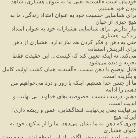
خودمان است.
«
اَلَست
»
 یعنی ما به عنوان هشیاری، شاهد 
بودن خود هستیم.
برای شناسایی جنسیت خود به عنوان امتداد زندگی، ما به 
هیچ چیزی از جهان
نیاز نداریم. برای شناسایی هشیارانه خود به عنوان امتداد 
زندگی، هشیاری
حتی به ذهن و فکر کردن هم نیاز ندارد. هشیاری از ذهن 
برای آفرینش استفاده
می
کند، نه اینکه تعیین کند که کیست... این حقیقت فقط 
تجربه و دیده می
شود...
قابل توضیح با ذهن نیست. 
«
اَلَست
»
 همان کشت اولیه،
 کامل 
و بگزیده است.
ما از جنس خدا هستیم. اینکه با زور و درد می
خواهیم من 
ذهنی را ادامه
دهیم،
 درست نیست. خصوصیت
های خداوند
:
 بی نهایت و 
ابدیت است.
بی
نهایت یعنی بی
نهایت فضاگشایی، عمق و ریشه داری؛ 
این
که هیچ
چیزی که ذهن به ما نشان می
دهد، ما را از سکون خود به 
عنوان هشیاری
در نمی
آورد. ابدیت یعنی آگاهی از این لحظه ابدی، جمع بودن 