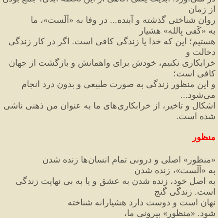
از زمان
روان شناختی گذشته و آینده... در وفا به 
«
اَلَست
»
، ما 
به 
«
کَفی بِالله
»
 هشیار
هستیم؛ این
 که خدا یا زندگی کافی است. اگر در کار زندگی 
دخالت و
خرابکاری نکنیم، خودش برای واهمانش و بازگشت از جهان 
کافی
 است؛
و این منظور زندگی به صورت طبیعی و بدون درد انجام 
می
شود...
اشکال و تاخیر، از خرابکاری
های ما به عنوان من ذهنی ناشی 
شده است.
منظور
«
منظور
»
 اصلی و درونی تمام انسان
ها زنده شدن 
به 
«
اَلَست
»
، زنده شدن
به اصل خود، زنده شدن به عشق و یا به بی نهایت زندگی 
است. زندگی گنج
نهان است و دوست دارد هشیارانه شناخته 
شود. 
«
منظور
»
 بیرونی ما،