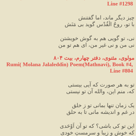
Line #1298
چیز دیگر ماند، اما گفتنش
با تو، روحُ الْقُدْس گوید بی مَنَش
نى، تو گویی هم به گوشِ خویشتن
نى من و نى غیرِ من، ای هم تو من
مولوی، مثنوی، دفتر چهارم، بیت ۸۰۴
Rumi( Molana Jalaleddin) Poem(Mathnavi), Book #4, 
Line #804
تو به هر صورت که آیی بیستی
که، منم این، والله آن تو نیستی
یک زمان تنها بمانی تو ز خلق
در غم و اندیشه مانی تا به حلق
این تو کی باشی؟ که تو آن اَوْحَدی
که خوش و زیبا و سرمستِ خودی