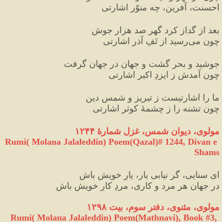
احسنت، آفرین، چه منوّر اشارتی
بعد از گداز کرد گهر صد هزار جوش
چون می
رسید از تَفِ آذر اشارتی
جوشید و بحر گشت و جهان در جهان گرفت
چون آمدش ز ایزدِ اکبر اشارتی
ما را اشارتیست ز تبریز و شمسِ دین
چون تشنه را ز چشمهٔ کوثر اشارتی
مولوی، دیوان شمس، غزل شمارهٔ ۱۲۴۴
Rumi( Molana Jalaleddin) Poem(Qazal)# 
1244
, Divan e 
Shams
ای سنایی، گر نیابی یار، یارِ خویش باش
در جهان هر مرد و کاری، مردِ کارِ خویش باش
مولوی، مثنوی، دفتر سوم، بیت ۱۲۹۸
Rumi( Molana Jalaleddin) Poem(Mathnavi), Book #3, 