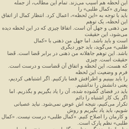
این لحظه هم آسیب می
زند. تمام این مطالب، از جمله 
بیماری 
«
کمال طلبی
»
 را
باید با توجه به 
«
این لحظه
»
، اعمال کرد. انتظار کمال از اتفاق 
این لحظه،
 یک توهم
من ذهنی و جهل آن است. اتفاقا چیزی که در این لحظه دیده 
می
شود، این حقیقت
است و باید باشد. اما جهل من ذهنی با 
«
کمال 
طلبی
»
 می
گوید، باید جور دیگری
باشد. این توهم جاهلانه من ذهنی در برابر قَضا است. قَضا 
حقیقت است. چیزی
که هست، این لحظه و اتفاق آن قَضاست و درست است. 
فرم و وضعیت این لحظه
را باید ببینیم و اطرافش فضا بازکنیم. اگر اشتباهی کردیم، 
یعنی دانشش را نداشتیم.
باید در فضای گشوده شده، آن را یاد بگیریم و بگذریم. اما 
اگر یک کار اشتباه را دائم
تکرار می
کنیم، نتیجه اش عوض نمی
شود. نباید عصبانی 
شویم، باید یاد بگیریم و روش
و کارمان را اصلاح کنیم. 
«
کمال طلبی
»
 درست نیست. 
«
کمال 
طلبی
»
 نظم پارک است.