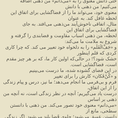
حتی دانش معنوی را به 
«
می
دانم
»
 من ذهنی اضافه 
می
کنیم
!
 من ذهنی با دانش
معنوی خود، می
تواند ما را از فضاگشایی برای اتفاق این 
لحظه غافل کند. به 
عنوان
مثال، اتفاقی ناخوش
آیند من
ذهنی می
افتد. به جای 
فضاگشایی برای اتفاق این
لحظه،
 من ذهنی اسباب مقاومت و فضابندی را گرفته و 
شروع به ملامت ما می
کند
:
و 
«
جَفَّ
الْقَلَم
»
 را به دلخواه خود تعبیر می کند. که چرا کاری 
کردی که قلم اینطور
خشک شود؟
!
 در حالی
که اولین کار ما، که بر هر چیز مقدم 
است، فضاگشایی است.
در این فضای گشوده شده، ما درست می
بینیم 
و 
«
کُنْ
فَکان
»
 کارش را برای تغییر
فرم و بی
فرمی ما انجام می
دهد؛ ما نیز، درس و پیام زندگی 
را از این اتفاق،
درست یاد می
گیریم؛ آنچه در نظر زندگی است، نه آنچه من 
ذهنی بر اساس
«
می
دانم
»
 معنوی خود تصور می
کند. من ذهنی با دانستن 
سطحی، مانع از
دانستن عمیق می
شود؛ جلوی قَضا بلند می
شود. اگر زندگی 