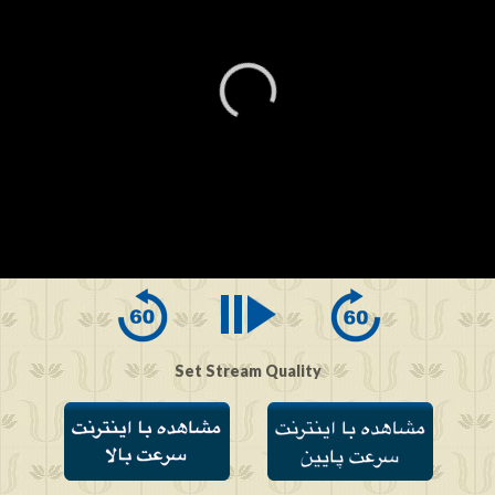
0
seconds
of
0
seconds
Set Stream Quality