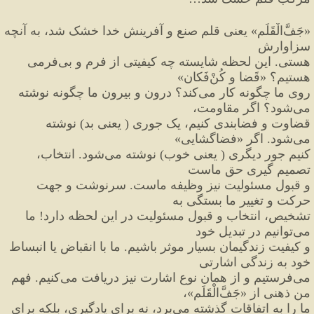
«
جَفَّ
الْقَلَم
»
 یعنی قلم صنع و آفرینش خدا خشک شد، به آنچه 
سزاوارش
هستی. این لحظه شایسته چه کیفیتی از فرم و بی
فرمی 
هستیم؟ 
«
قَضا و کُنْ
فَکان
»
روی ما چگونه کار می
کند؟ درون و بیرون ما چگونه نوشته 
می
شود؟ اگر مقاومت،
قضاوت و فضابندی کنیم،
 یک جوری 
(
 یعنی بد
)
 نوشته 
می
شود. اگر 
«
فضاگشایی
»
کنیم جور دیگری 
(
 یعنی خوب
)
 نوشته می
شود. انتخاب، 
تصمیم گیری حق ماست
و قبول مسئولیت نیز وظیفه ماست. سرنوشت و جهت 
حرکت و تغییر ما بستگی به
تشخیص، انتخاب و قبول مسئولیت در این لحظه دارد
!
 ما 
می
توانیم در تبدیل خود
و کیفیت زندگیمان بسیار موثر باشیم. ما با انقباض یا انبساط 
خود به زندگی اشارتی
می
فرستیم و از همان نوع اشارت نیز دریافت می
کنیم. فهم 
من ذهنی از 
«
جَفَّ
الْقَلَم
»
،
ما را به اتفاقات گذشته می
برد، نه برای یادگیری، بلکه برای 