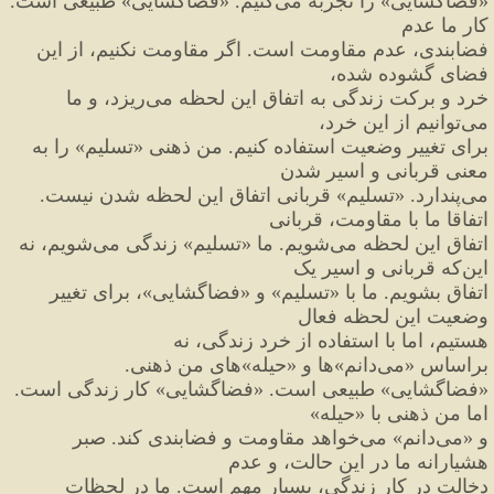
«
فضاگشایی
»
 را تجربه می
کنیم. 
«
فضاگشایی
»
 طبیعی است. 
کار ما عدم
فضابندی، عدم مقاومت است. اگر مقاومت نکنیم، از این 
فضای گشوده شده،
خرد و برکت زندگی به اتفاق این لحظه می
ریزد، و ما 
می
توانیم از این خرد،
برای تغییر وضعیت استفاده کنیم. من ذهنی 
«
تسلیم
»
 را به 
معنی قربانی و اسیر شدن
می
پندارد. 
«
تسلیم
»
 قربانی اتفاق این لحظه شدن نیست. 
اتفاقا ما با مقاومت، قربانی
اتفاق این لحظه می
شویم. ما 
«
تسلیم
»
 زندگی می
شویم، نه 
این
که قربانی و اسیر یک
اتفاق بشویم. ما با 
«
تسلیم
»
 و 
«
فضاگشایی
»
، برای تغییر 
وضعیت این لحظه فعال
هستیم، اما با استفاده از خرد زندگی، نه 
براساس 
«
می
دانم
»
ها و 
«
حیله
»‌
های من ذهنی.
«
فضاگشایی
»
 طبیعی است. 
«
فضاگشایی
»
 کار زندگی است. 
اما من ذهنی با 
«
حیله
‌»
و 
«
می
دانم
»
 می
خواهد مقاومت و فضابندی کند. صبر 
هشیارانه ما در این حالت، و عدم
دخالت در کار زندگی، بسیار مهم است. ما در لحظات 