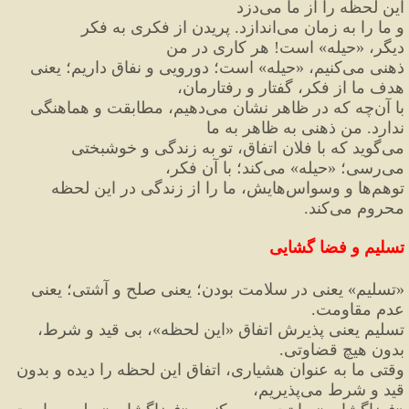
این لحظه را از ما می
دزد
و ما را به زمان می
اندازد. پریدن از فکری به فکر 
دیگر، 
«
حیله
»
 است
!
 هر کاری در من
ذهنی می
کنیم، 
«
حیله
»
 است؛ دورویی و نفاق داریم؛ یعنی 
هدف ما از فکر، گفتار و رفتارمان،
با آن
چه که در ظاهر نشان می
دهیم،
 مطابقت و هماهنگی 
ندارد. من ذهنی به ظاهر به ما
می
گوید که با فلان اتفاق، تو به زندگی و خوشبختی 
می
رسی؛ 
«
حیله
»
 می
کند؛ با آن فکر،
توهم
ها و وسواس
هایش، ما را از زندگی در این لحظه 
محروم می
کند.
تسلیم و فضا گشایی
«
تسلیم
»
 یعنی در سلامت بودن؛ یعنی صلح و آشتی؛ یعنی 
عدم مقاومت.
تسلیم یعنی پذیرش اتفاق 
«
این لحظه
»
، بی قید و شرط، 
بدون هیچ قضاوتی.
وقتی ما به عنوان هشیاری، اتفاق این لحظه را دیده و بدون 
قید و شرط می
پذیریم،