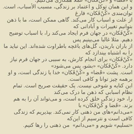
و این همان توکل و اعتماد بر زندگی، 
مسبب الأسباب، است. 
توان
مندی 
«
کُنْ
فَکان
»
 فارغ
از علت و اسباب کار می
کند. گاهی ممکن است، ما با ذهن 
بتوانیم تغییرات و آبادانی که
«
کُنْ
فَکان
»
 در جهان فرم ایجاد می
کند را، با اسباب توضیح 
دهیم. مثلا غالبا می
بینیم پس
از باران باریدن، گل
های باغچه باطراوت شده
اند. این نباید ما 
را به اشتباه بیندازد که
«
کُنْ
فَکان
»
 برای انجام کارش، به سببی در جهان فرم نیاز 
دارد. 
«
کُنْ
فَکان
»
«
بشو، پس می
شود
»
است. پشت 
«
قَضا
»
 و 
«
کُنْ
فَکان
»
 خدا یا زندگی است، و او 
برهمه چیز توانا و کافی است.
این کنایه و شوخی نیست. یک حقیقت صریح است. تمام 
نظام اسبابی که ذهن ما درک می
کند
را، خود زندگی خلق کرده است،
 و می
تواند آن را به هم 
بزند. 
«
قَضا و کُنْ
فَکان
»
 با
«
می
دانم
»
های من ذهنی کار نمی
کند. بپذیریم که زندگی 
کافی است و نترسیم از این
که
«
تسلیم
»
 شویم و 
«
می
دانم
»‌
  من ذهنی را رها کنیم.