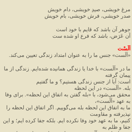
مرغِ خویشی، صیدِ خویشی، دامِ خویش
صدرِ خویشی، فرش خویشی، بامِ خویش
جوهر آن باشد که قایم با خود است
آن عَرَض، باشد که فرعِ او شده ست
اَلَسْت
«
اَلَست
»
 جنس ما را به عنوان امتداد زندگی تعیین می
کند.
ما در 
«
اَلَست
»
 با خدا یا زندگی همانیده شده
ایم. زندگی از ما 
پیمان گرفته
است
:
 آیا از جنس زندگی هستیم؟ و ما گفتیم 
بله. 
«
اَلَست
»
 در این لحظه
محقق می
شود، با 
«
بله گفتن به اتفاق این لحظه
»
. برای وفا 
به عهد 
«
اَلَست
»
،
ما به اتفاق این لحظه بله می
گوییم. اگر اتفاق این لحظه را 
نپذیرفته و مقاومت
کنیم، ما به عهد خود وفا نکرده ایم. بلکه جفا کرده ایم؛ و این 
جفا و ظلم به