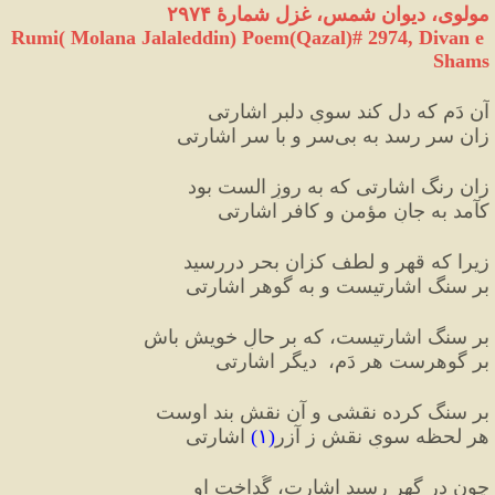
مولوی، دیوان شمس، غزل شمارهٔ ۲۹۷۴
Rumi( Molana Jalaleddin) Poem(Qazal)# 
2974
, Divan e 
Shams
آن دَم که دل کند سویِ دلبر اشارتی
زان سر رسد به بی
سر و با سر اشارتی
زان رنگ اشارتی که به روزِ الست بود
کآمد به جانِ مؤمن و کافر اشارتی
زیرا که قهر و لطف کزان بحر دررسید
بر سنگ اشارتیست و به گوهر اشارتی
بر سنگ اشارتیست، که بر حالِ خویش باش
بر گوهرست هر دَم،  دیگر اشارتی
بر سنگ کرده نقشی و آن نقش بند اوست
هر لحظه سویِ نقش ز آزر
(
۱
)
 اشارتی
چون در گهر رسید اشارت، گُداخت او