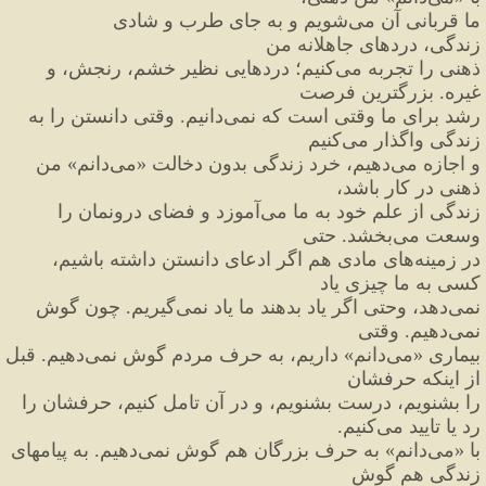
ما قربانی آن می
شویم و به جای طرب و شادی 
زندگی،
 دردهای جاهلانه من
ذهنی را تجربه می
کنیم؛ دردهایی نظیر خشم، رنجش، و 
غیره. بزرگترین فرصت
رشد برای ما وقتی است که نمی
دانیم. وقتی دانستن را به 
زندگی واگذار می
کنیم
و اجازه می
دهیم، خرد زندگی بدون دخالت 
«
می
دانم
»
 من 
ذهنی در کار باشد،
زندگی از علم خود به ما می
آموزد و فضای درونمان را 
وسعت می
بخشد. حتی
در زمینه
های مادی هم اگر ادعای دانستن داشته باشیم، 
کسی به ما چیزی یاد
نمی
دهد، وحتی اگر یاد بدهند ما یاد نمی
گیریم. چون گوش 
نمی
دهیم. وقتی
بیماری 
«
می
دانم
»
 داریم، به حرف مردم گوش نمی
دهیم. قبل 
از اینکه حرفشان
را بشنویم، درست بشنویم،
 و در آن تامل کنیم، حرفشان را 
رد یا تایید می
کنیم.
با 
«
می
دانم
»
 به حرف بزرگان هم گوش نمی
دهیم. به پیامهای 
زندگی هم گوش