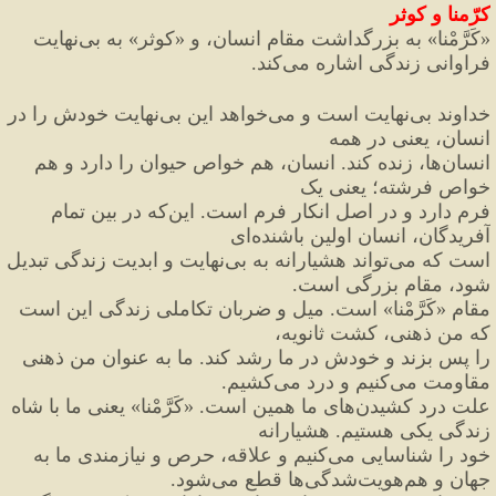
کرّمنا و کوثر
«
کَرَّمْنا
»
 به بزرگداشت مقام انسان، و 
«
کوثر
»
 به بی
نهایت 
فراوانی زندگی اشاره می
کند.
خداوند بی
نهایت است و می
خواهد این بی
نهایت خودش را در 
انسان، یعنی در همه
انسان
ها، زنده کند. انسان، هم خواص حیوان
 را دارد و هم 
خواص فرشته؛ یعنی یک
فرم دارد و در اصل انکار فرم است. این
که در بین تمام 
آفریدگان، انسان اولین باشنده
ای
است که می
تواند هشیارانه به بی
نهایت و ابدیت زندگی تبدیل 
شود،
 مقام بزرگی است.
مقام 
«
کَرَّمْنا
»
 است. میل و ضربان تکاملی زندگی این است 
که من ذهنی،
 کشت ثانویه،
را پس بزند و خودش در ما رشد کند. ما به عنوان من ذهنی 
مقاومت می
کنیم و درد می
کشیم.
علت درد کشیدن
های ما همین است. 
«
کَرَّمْنا
»
 یعنی ما با شاه 
زندگی یکی هستیم. هشیارانه
خود را شناسایی می
کنیم و علاقه، حرص و نیازمندی ما به 
جهان و هم
هویت
شدگی
ها قطع می
شود.