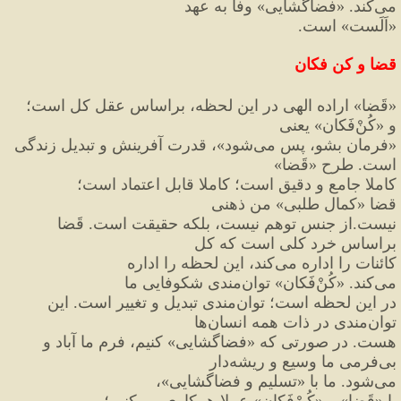
می
کند. 
«
فضاگشایی
»
 وفا به عهد
«
اَلَست
»
 است. 
قضا و کن فکان
«
قَضا
»
 اراده الهی در این لحظه، براساس عقل کل است؛ 
و 
«
کُنْ
فَکان
»
 یعنی
«
فرمان بشو، پس می
شود
»
، قدرت آفرینش و تبدیل زندگی 
است. طرح 
«
قَضا
»
کاملا جامع و دقیق است؛ کاملا قابل اعتماد است؛ 
قضا 
«
کمال طلبی
»
 من ذهنی
نیست.از جنس توهم نیست، بلکه حقیقت است. قَضا 
براساس خرد کلی است که کل
کائنات را اداره می
کند، این لحظه را اداره 
می
کند. 
«
کُنْ
فَکان
»
 توان
مندی شکوفایی ما
در این لحظه است؛ توان
مندی تبدیل و تغییر است. این 
توان
مندی در ذات همه انسان
ها
هست. در صورتی که 
«
فضاگشایی
»
 کنیم، فرم ما آباد و 
بی
فرمی ما وسیع و ریشه
دار
می
شود. ما با 
«
تسلیم و فضاگشایی
»
، 
با 
«
قَضا
»
 و 
«
کُنْ
فَکان
»
 عملا همکاری می
کنیم؛