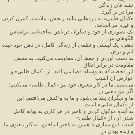
جنبه های زندگی
مرا در بر گیرد.
«
کمال طلبی
»
 به دردهایی مانند رنجش،
 ملامت،
 کنترل کردن 
و غیره می
انجامد.
یک تصویری از خود و دیگران در ذهن ساخته
ایم. براساس 
الگوهای من
ذهنی، یک لیستی و نظمی از زندگی کامل، در ذهن خود چیده 
ایم و برای
به دست آوردن و حفظ آن، مقاومت می
کنیم. به محض 
مقاومت در برابر اتفاق
این لحظه،که به وسیله قضا می افتد، از 
«
کمال طلبی
»
 و 
عوارض آن آسیب
می
بینیم. ما در کار معنوی خود نیز 
«
کمال طلبی
»
 می
کنیم؛ 
اگر من ذهنی در
ما و دیگران بلند می
شود و ما به واکنش می
افتیم، این 
از 
«
کمال طلبی
»
 است.
به آینده موکول کردن و تاخیر در هر کاری به بهانه کامل 
شدن آن، از 
«
کمال طلبی
»
است. این بیماری با همین به تاخیر انداختن، به کار معنوی ما 
و زنده بودن در