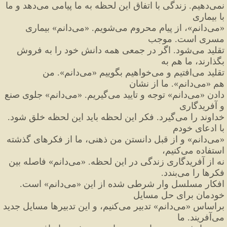
نمی
دهیم. زندگی با اتفاق این لحظه به ما پیامی می
دهد و ما 
با بیماری
«
می
دانم
»
، از پیام محروم می
شویم. 
«
می
دانم
»
 بیماری 
مسری است. موجب
تقلید می
شود. اگر در جمعی همه دانش خود را به فروش 
بگذارند، ما هم به
تقلید می
افتیم و می
خواهیم بگوییم 
«
می
دانم
»
. من 
هم 
«
می
دانم
»
. ما از نشان
دادن 
«
می
دانم
»
 توجه و تایید می
گیریم. 
«
می
دانم
»
 جلوی صنع 
و آفریدگاری
خداوند را می
گیرد. فکر این لحظه باید این لحظه خلق شود. 
با ادعای خودم
«
می
دانم
»
 و از قبل دانستن من ذهنی، ما از فکرهای گذشته 
استفاده می
کنیم،
نه از آفریدگاری زندگی در این لحظه. 
«
می
دانم
»
 فاصله بین 
فکرها را می
بندد.
افکار مسلسل وار شرطی شده از این 
«
می
دانم
»
 است. 
خودمان برای حل مسایل
براساس 
«
می
دانم
»
 تدبیر می
کنیم، و این تدبیرها مسایل جدید 
می
آفریند. ما