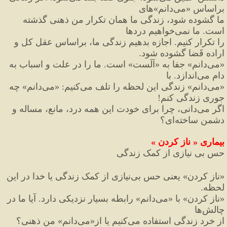
براساس 
«
می
دانم
»‌
های
ما گشوده شود، زندگی ما همان تکرار من ذهنی گذشته 
است. ما نمی
خواهیم دردها
را تکرار کنیم. اجازه بدهیم زندگی ما، براساس عقل کل و 
اراده قَضا گشوده شود.
«
می
دانم
»
 جفا به 
«
اَلَست
»
 است. ما را در علت و اسباب به 
دام می
اندازد. با
«
می
دانم
»
 زندگی این لحظه را تلف می
کنیم
:
«
می
دانم
»
 چه 
جوری زندگی کنم
!
اگر می
دانی،
 چرا برای خودت این همه درد،
 مانع، مساله و 
دشمن ساخته
ای؟
بیماری 
«
 ناز کردن 
»
حس بی نیازی از کمک زندگی
«
ناز کردن
»
 یعنی حس بی
نیازی از کمک زندگی یا خدا در این 
لحظه.
«
ناز کردن
»
 با 
«
می
دانم
»
 رابطه بسیار نزدیکی دارد. آیا ما در 
چالش
ها
از خرد زندگی استفاده می
کنیم یا از
«
می
دانم
»
 من ذهنی؟ 