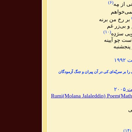
)
۶
(
ی از مِه
می‌خواهم
بر رخ من برنه
و بی‌زر غم
)
۱۰
(
یی سرَدِه
ست چو آیینه
پنجشنبه
۱۹۹
ی را بر سریّه‌ای کی در آن پیران و جنگ آزمودگان
یت
۲۰۰۵
Rumi(Molana Jalaleddin) Poem(Mathn
ی
)
۱۴
(