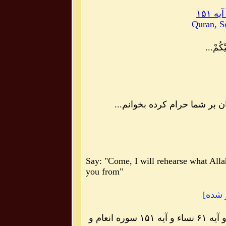
Quran, S
يْكُمْ...
تان بر شما حرام کرده بخوانم...
"Come,
I
will
rehearse
what
Alla
you
from
"
ار شده]
آیه ۶۱ و ۶۴ و ۱۶۷ آل عمران و آیه ۶۱ نساء و آیه ۱۵۱ سوره انعام و