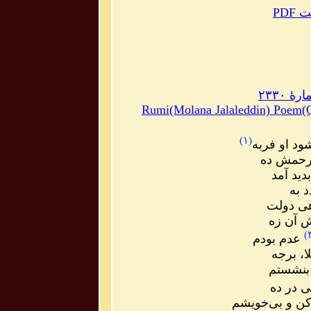
مت
۲۳۳۰
Rumi(Molana Jalaleddin) Poem(Q
)
۱
(
د او فربه
 رحمش ده
ید آمد
 به
هی دولت
ش آن زه
)
عدم بودم
، برجه
 بنشستم
ی در ده
کن و بی‌خویشم