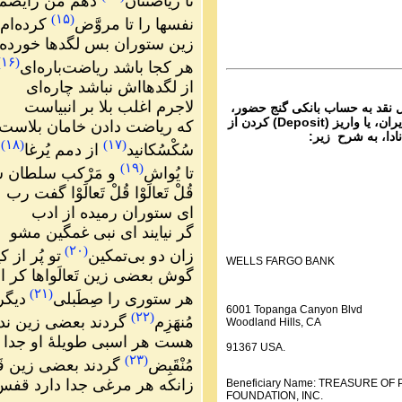
تا ریاضتتان
دهم من رایضم
ماره ۶۸۲ گنج حضور
)
۱۵
(
نفسها را تا مروَّض
کرده‌ام
Parviz Shahbazi
زین ستوران بس لگدها خورده‌
Ganje Hozour audio P
)
۱۶
(
ماره ۶۸۱ گنج حضور
هر کجا باشد ریاضت‌باره‌ای
از لگدهااش نباشد چاره‌ای
لاجرم اغلب بلا بر انبیاست
ل نقد به حساب بانکی گنج حضور،
از تمام نقاط دنیا غیر از ایران، یا واریز (Deposit) کردن از
که ریاضت دادن خامان بلاست
نادا، به شرح زیر:
)
۱۸
(
)
۱۷
(
سُکْسُکانید
از دمم یُرغا
ر
)
۱۹
(
تا یُواش
و مَرْکب سلطان ش
قُلْ تَعالَوْا قُلْ تَعالَوْا گفت رب
ای ستوران رمیده از ادب
گر نیایند ای نبی غمگین مشو
)
۲۰
(
زان دو بی‌تمکین
تو پُر از 
WELLS FARGO BANK
گوش بعضی زین تَعالَواها کر 
)
۲۱
(
هر ستوری را صِطَبلی
دیگر
6001 Topanga Canyon Blvd
)
۲۲
(
مُنهَزِم
گردند بعضی زین ندا
Woodland Hills, CA
هست هر اسبی طویلهٔ او جدا
91367 USA.
)
۲۳
(
مُنْقَبِض
گردند بعضی زین ق
زانکه هر مرغی جدا دارد قفس
Beneficiary Name: TREASURE O
FOUNDATION, INC.