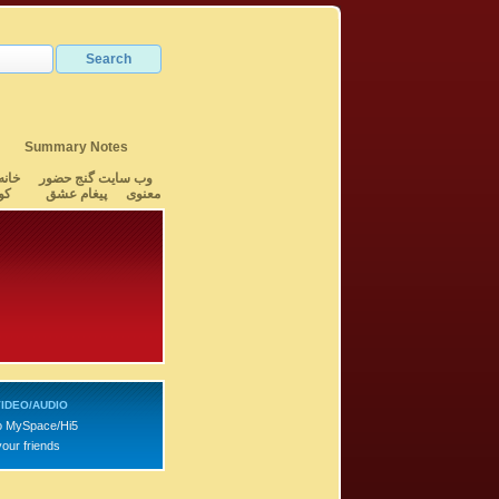
Summary Notes
وب سایت گنج حضور
خانه
معنوی
پیغام عشق
کو
IDEO/AUDIO
o MySpace/Hi5
your friends