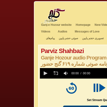
Ganj-e Hozour website
Homepage
New Vide
Videos
Audios
Messages of Love
تصویری حجم پایین
صوتی حجم پایین
پیام‌های
Parviz Shahbazi
Ganje Hozour audio Program
امه صوتی شماره ۶۱۹ گنج حضور
0
seconds
00:00
00:00
of
0
seconds
Volume
50%
Set Stream Qua