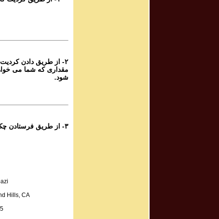
rogram #688
برنامه صوتی ش
rogram #687
برنامه صوتی ش
۲- از طریق دادن کردیت 
مقداری که شما می خواه
rogram #686
شود.
برنامه صوتی ش
rogram #685
برنامه صوتی ش
۳- از طریق فرستادن چک به آدرس زیر:
rogram #684
برنامه صوتی ش
rogram #683
azi
برنامه صوتی ش
d Hills, CA
A.
rogram #682