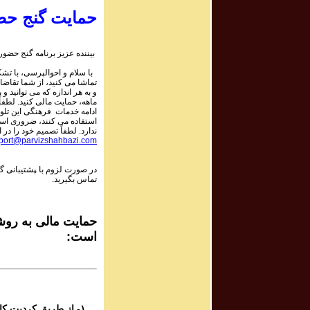
حمایت گنج حض
rogram #694
برنامه صوتی ش
بیننده عزیز برنامه گنج حضور:
با سلام و احوالپرسی، با تشکر
rogram #693
تماشا می کنید، از شما تقاضا
برنامه صوتی ش
و به هر اندازه که می توانید و 
ماهه، حمایت مالی کنید. لطفاً 
ادامه خدمات فرهنگی این تلو
استفاده می کنند، ضروری است.
rogram #692
ندارد. لطفاً تصمیم خود را در ا
برنامه صوتی ش
port@parvizshahbazi.com
در صورت لزوم با ‍پشتیبانی 
rogram #691
تماس بگیرید.
برنامه صوتی ش
rogram #690
حمایت مالی به روشه
برنامه صوتی ش
است:
rogram #689
برنامه صوتی ش
۱- از طریق کردیت کارت و