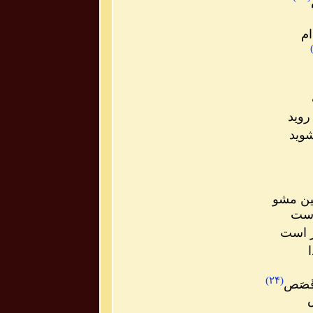
ام
وید
وید
کین مشو
است
 است
)
۲۴
(
َصَص