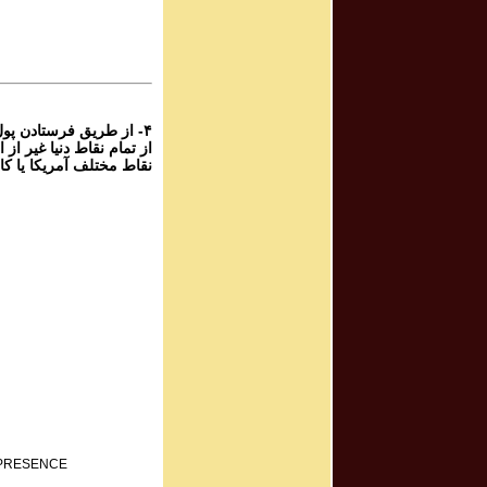
برنامه صوتی ش
rogram #681
برنامه صوتی ش
۴- از طریق فرستادن پو
نقاط مختلف آمریکا یا کا
F PRESENCE