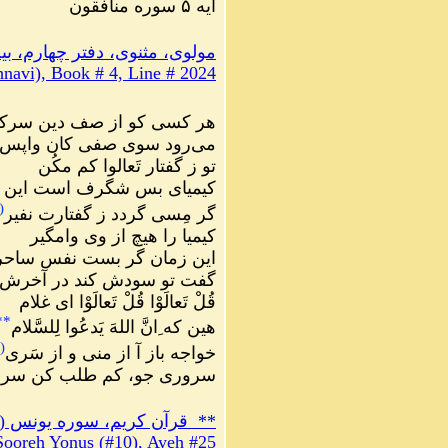
آیه ۵ سوره منافقون
مولوی، مثنوی، دفتر چهارم، بیت ۴
navi), Book # 4, Line # 2024
هر کسی کو از صف دین سر
می‌رود سوی صفی کان واپس
تو ز گفتار تَعالوا کم مکُن
کیمیای بس شگرف است این س
(
گر مِسی گردد ز گفتارت نفیر
کیمیا را هیچ از وی وامگیر
این زمان گر بست نفس ساح
گفت تو سودش کند در آخرش
قُلْ تَعالَوْا قُلْ تَعالَوْا ای غلام
**
هین که ِانَّ اللهَ یَدعُوا لِلسَّلام
(
خواجه باز آ از منی و از سَری
سروری جو، کم طلب کن سر
*
*
قرآن کریم، سوره يونس (۱۰)، آیه ۲۵
Sooreh Yonus (#10), Ayeh #25