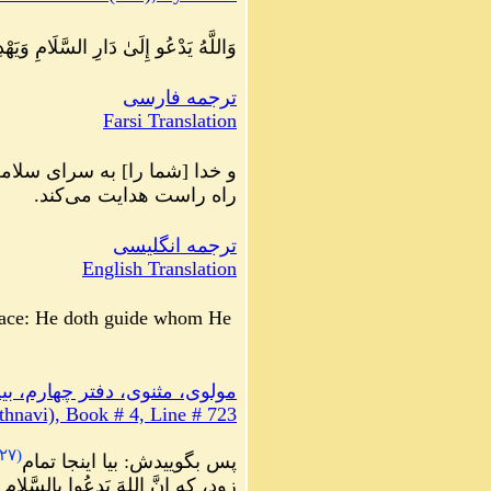
وَاللَّهُ يَدْعُو إِلَىٰ دَارِ السَّلَامِ وَي
ترجمه فارسی
Farsi Translation
و خدا [شما را] به سراى سلامت
راه راست هدايت مى‌كند.
ترجمه انگلیسی
English Translation
ace:
He
doth
guide
whom
He
مولوی، مثنوی، دفتر چهارم، بیت ۳
hnavi), Book # 4, Line # 723
۲۷
(
پس بگوییدش: بیا اینجا تمام
زود، که ِانَّ اللهَ یَدعُوا بِالسَّلام