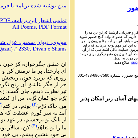
PDF متن نوشته شده برنامه با فر
Parviz Shahbazi
ور
Ganje Hozour audio P
ماره ۶۹۴ گنج حضور
PDF ،تمامی اشعار این برنامه
All Poems, PDF Format
Parviz Shahbazi
 و قدردانی ازشما که این برنامه را
Ganje Hozour audio P
 داریم که عضو خانواده گنج حضور شوید
ماره ۶۹۳ گنج حضور
می خواهید این برنامه و تلویزیون را ،هر
مولوی، دیوان شمس، غزل شمارهٔ 
به این امر مهم توجه فرمایید که برای
azal) # 2330, Divan e Shams
Parviz Shahbazi
یزیون حمایت مالی اشخاصی که از آن
 این تلویزیون منبع دیگری برای درآمد
Ganje Hozour audio P
ین مورد به ایمیل:
ماره ۶۹۲ گنج حضور
sup
اطلاع دهید.
آن عشق جگرخواره کز خون شو
ای بارخدا، بر ما نرمش کن و
Parviz Shahbazi
گنج حضور با شماره
001-438-686-7580
Ganje Hozour audio P
روزی که نریزد خون، رنجیش بد
ماره ۶۹۱ گنج حضور
جز از جگر عاشق آن رنج نگردد
تیر نظرت دیدم، جان گفت: ز
Parviz Shahbazi
پُرّم چو کمان پُرّم، من از کش
Ganje Hozour audio P
ای آسان زیر امکان پذیر
ماره ۶۹۰ گنج حضور
۳
(
)
۲
(
من خاک دُژَم
بودم، در کتمِ
آمد به سر گورم عشقت که هلا
Parviz Shahbazi
از بانگ تو برجستم، در عهد تو
Ganje Hozour audio P
ماره ۶۸۹ گنج حضور
)
۴
(
ما را تو تَعاهُد
کن، سالار توی
بی خود بنشین پیشم، بی خود 
Parviz Shahbazi
Paypal