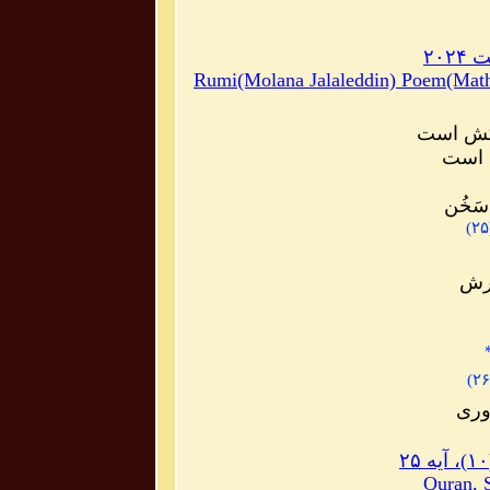
۲۰۲
Rumi(Molana Jalaleddin) Poem(Math
کش است
 است
َخُن
)
۲۵
رش
)
۲۶
وری
Quran, 