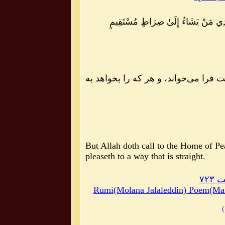
َهْدِي مَنْ يَشَاءُ إِلَىٰ صِرَاطٍ مُسْتَقِيمٍ
 فرا مى‌خواند، و هر كه را بخواهد به
But
Allah
doth
call
to
the
Home
of
Pe
pleaseth
to
a
way
that
is
straight
.
۷۲
Rumi(Molana Jalaleddin) Poem(Mat
)