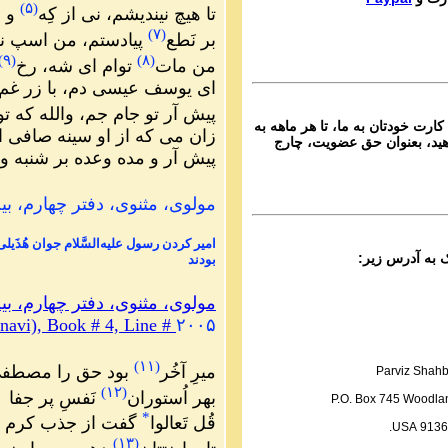
)
۵
(
Ganje Hozour audio P
تا هیچ نیندیشم، نی از کِه
و ن
ماره ۶۸۸ گنج حضور
)
۷
(
بر نَطع
پیادستم، من اسپ ن
)
۹
(
)
۸
(
Parviz Shahbazi
من مات
توام ای شه، رخ
Ganje Hozour audio P
ای یوسف عیسی دم، با زر غم 
ماره ۶۸۷ گنج حضور
پیش آر تو جام جم، والله که تو
کارت خودتان به ما، تا هر ماهه به
Parviz Shahbazi
زان می که از او سینه صافی ا
ید، بعنوان حق عضویت، چارج
Ganje Hozour audio P
پیش آر و مده وعده بر شنبه و 
ماره ۶۸۶ گنج حضور
Parviz Shahbazi
مولوی، مثنوی، دفتر چهارم، بیت ۲
Ganje Hozour audio P
ماره ۶۸۵ گنج حضور
امیر کردن رسول علیه‌السَّلام جوان هُذَیل
بودند
Parviz Shahbazi
Ganje Hozour audio P
مولوی، مثنوی، دفتر چهارم، ب
ماره ۶۸۴ گنج حضور
avi), Book # 4, Line #
۲۰۰۵
Parviz Shahbazi
Ganje Hozour audio P
)
۱۱
(
میرِ آخُر
بود حق را مصطف
Parviz Shahb
ماره ۶۸۳ گنج حضور
)
۱۲
(
بهر اُستوران
نَفسِ پر جفا
P.O. Box 745 Woodlan
Parviz Shahbazi
*
قُل تَعالوا
گفت از جذب کرم
91365 US
Ganje Hozour audio P
)
۱۳
(