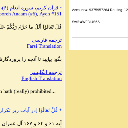
قرآن کریم، سوره انعام (۶)، آیه ۱۵۱
*
Account #: 9375957264 Routing: 1
ooreh Anaam (#6), Ayeh #151
Swift #WFBIUS6S
قُلْ تَعَالَوْا أَتْلُ مَا حَرَّمَ رَبُّكُمْ عَلَ
ترجمه فارسی
Farsi Translation
بگو: بیایید تا آنچه را پروردگار
ترجمه انگلیسی
English Translation
h
hath
(really)
prohibited
...Say:
* قُلْ تَعَالَوْا [در آیات زیر تکر