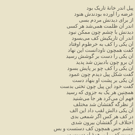
پیل
اندر
خانهٔ
تاریک
بود
عرضه
را
آورده
بودندش
هنود
از
برای
دیدنش
مردم
بسی
اندر
آن
ظلمت
همی
شد
هر
کسی
دیدنش
با
چشم
چون
ممکن
نبود
اندر
آن
تاریکیش
کف
می
بسود
آن
یکی
را
کف
به
خرطوم
اوفتاد
گفت
همچون
ناودانست
این
نهاد
آن
یکی
را
دست
بر
گوشش
رسید
آن
برو
چون
بادبیزن
شد
پدید
آن
یکی
را
کف
چو
بر
پایش
بسود
گفت
شکل
پیل
دیدم
چون
عمود
آن
یکی
بر
پشت
او
بنهاد
دست
گفت
خود
این
پیل
چون
تختی
بدست
همچنین
هر
یک
به
جزوی
که
رسید
فهم
آن
می
کرد
هر
جا
می
شنید
از
نظرگه
گفتشان
شد
مختلف
آن
یکی
دالش
لقب
داد
این
الف
در
کف
هر
کس
اگر
شمعی
بدی
اختلاف
از
گفتشان
بیرون
شدی
چشم
حس
همچون
کف
دستست
و
بس
نیست
کف
را
بر
همهٔ
او
دست
رس