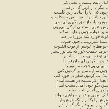
لیک
پایت
نیست
تا
نقلی
کنی
یا
مگر
پا
را
ازین
گل
بر
کنی
چون
کنی
پا
را
حیاتت
زین
گلست
این
حیاتت
را
روش
بس
مشکلست
چون
حیات
از
حق
بگیری
ای
روی
پس
شوی
مستغنی
از
گل
می
روی
شیر
خواره
چون
ز
دایه
بسکلد
لوت
خواره
شد
مرورا
می
هلد
بستهٔ
شیر
زمینی
چون
حبوب
جو
فطام
خویش
از
قوت
القلوب
حرف
حکمت
خور
که
شد
نور
ستیر
ای
تو
نور
بی
حجب
را
ناپذیر
تا
پذیرا
گردی
ای
جان
نور
را
تا
ببینی
بی
حجب
مستور
را
چون
ستاره
سیر
بر
گردون
کنی
بلک
بی
گردون
سفر
بی
چون
کنی
آنچنان
کز
نیست
در
هست
آمدی
هین
بگو
چون
آمدی
مست
آمدی
راههای
آمدن
یادت
نماند
لیک
رمزی
بر
تو
بر
خواهیم
خواند
هوش
را
بگذار
وانگه
هوش
دار
گوش
را
بر
بند
وانگه
گوش
دار