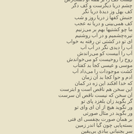
چشم
دریا
دیگرست
و
کف
دگر
کف
بهل
وز
دیدهٔ
دریا
نگر
جنبش
کفها
ز
دریا
روز
و
شب
کف
همی
بینی
و
دریا
نه
عجب
ما
چو
کشتیها
بهم
بر
می
زنیم
تیره
چشمیم
و
در
آب
روشنیم
ای
تو
در
کشتی
تن
رفته
به
خواب
آب
را
دیدی
نگر
در
آب
آب
آب
را
آبیست
کو
می
راندش
روح
را
روحیست
کو
می
خواندش
موسی
و
عیسی
کجا
بد
کفتاب
کشت
موجودات
را
می
داد
آب
آدم
و
حوا
کجا
بد
آن
زمان
که
خدا
افکند
این
زه
در
کمان
این
سخن
هم
ناقص
است
و
ابترست
آن
سخن
که
نیست
ناقص
آن
سرست
گر
بگوید
زان
بلغزد
پای
تو
ور
نگوید
هیچ
از
آن
ای
وای
تو
ور
بگوید
در
مثال
صورتی
بر
همان
صورت
بچفسی
ای
فتی
بسته
پایی
چون
گیا
اندر
زمین
سر
بجنبانی
ببادی
بی
یقین