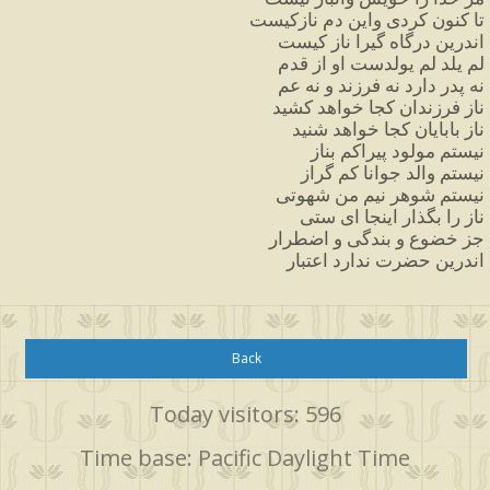
تا
کنون
کردی
واین
دم
نازکیست
اندرین
درگاه
گیرا
ناز
کیست
لم
یلد
لم
یولدست
او
از
قدم
نه
پدر
دارد
نه
فرزند
و
نه
عم
ناز
فرزندان
کجا
خواهد
کشید
ناز
بابایان
کجا
خواهد
شنید
نیستم
مولود
پیراکم
بناز
نیستم
والد
جوانا
کم
گراز
نیستم
شوهر
نیم
من
شهوتی
ناز
را
بگذار
اینجا
ای
ستی
جز
خضوع
و
بندگی
و
اضطرار
اندرین
حضرت
ندارد
اعتبار
Back
Today visitors: 596
Time base: Pacific Daylight Time