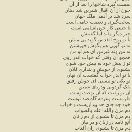
سست
گیرد
شاخها
را
بعد
از
آن
چون
از
آن
اقبال
شیرین
شد
دهان
سرد
شد
بر
آدمی
ملک
جهان
سخت
گیری
و
تعصب
خامی
است
تا
جنینی
کار
خون
آشامی
است
چیز
دیگر
ماند
اما
گفتنش
با
تو
روح
القدس
گوید
بی
منش
نه
تو
گویی
هم
بگوش
خویشتن
نه
من
ونه
غیرمن
ای
هم
تو
من
همچو
آن
وقتی
که
خواب
اندر
روی
تو
ز
پیش
خود
به
پیش
خود
شوی
بشنوی
از
خویش
و
پنداری
فلان
با
تو
اندر
خواب
گفتست
آن
نهان
تو
یکی
تو
نیستی
ای
خوش
رفیق
بلک
گردونی
ودریای
عمیق
آن
تو
زفتت
که
آن
نهصدتوست
قلزمست
وغرقه
گاه
صد
توست
خود
چه
جای
حد
بیداریست
و
خواب
دم
مزن
والله
اعلم
بالصواب
دم
مزن
تا
بشنوی
از
دم
ز
نان
آنچ
نامد
در
زبان
و
در
بیان
دم
مزن
تا
بشنوی
زان
آفتاب