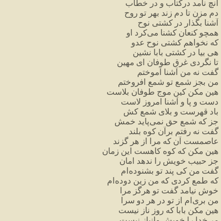
آنچ
نامد
درکتاب
و
در
خطاب
دم
مزن
تا
دم
زند
بهر
تو
روح
آشنا
بگذار
در
کشتی
نوح
همچو
کنعان
کشنا
می
کرد
او
که
نخواهم
کشتی
نوح
عدو
هی
بیا
در
کشتی
بابا
نشین
تا
نگردی
غرق
طوفان
ای
مهین
گفت
نه
من
آشنا
آموختم
من
بجز
شمع
تو
شمع
افروختم
هین
مکن
کین
موج
طوفان
بلاست
دست
و
پا
و
آشنا
امروز
لاست
باد
قهرست
و
بلای
شمع
کش
جز
که
شمع
حق
نمی
پاید
خمش
گفت
نه
رفتم
برآن
کوه
بلند
عاصمست
آن
که
مرا
از
هر
گزند
هین
مکن
که
کوه
کاهست
این
زمان
جز
حبیب
خویش
را
ندهد
امان
گفت
من
کی
پند
تو
بشنوده
ام
که
طمع
کردی
که
من
زین
دوده
ام
خوش
نیامد
گفت
تو
هرگز
مرا
من
بری
ام
از
تو
در
هر
دو
سرا
هین
مکن
بابا
که
روز
ناز
نیست
مر
خدا
را
خویش
وانباز
نیست