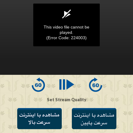
This video file cannot be
played.
(Error Code: 224003)
0
seconds
of
0
seconds
Set Stream Quality