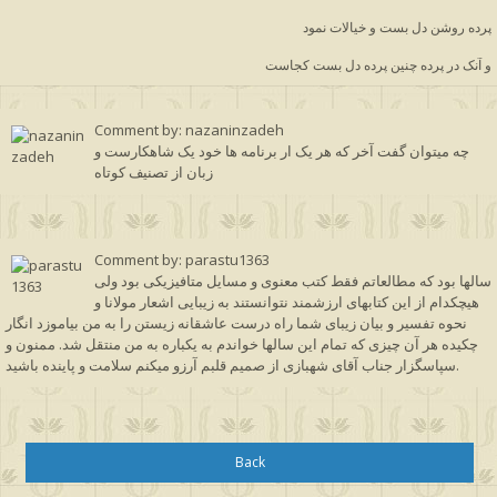
پرده روشن دل بست و خیالات نمود
و آنک در پرده چنین پرده دل بست کجاست
Comment by: nazaninzadeh
چه میتوان گفت آخر که هر یک ار برنامه ها خود یک شاهکارست و
زبان از تصنیف کوتاه
Comment by: parastu1363
سالها بود که مطالعاتم فقط کتب معنوی و مسایل متافیزیکی بود ولی
هیچکدام از این کتابهای ارزشمند نتوانستند به زیبایی اشعار مولانا و
نحوه تفسیر و بیان زیبای شما راه درست عاشقانه زیستن را به من بیاموزد انگار
چکیده هر آن چیزی که تمام این سالها خواندم به یکباره به من منتقل شد. ممنون و
سپاسگزار جناب آقای شهبازی از صمیم قلبم آرزو میکنم سلامت و پاینده باشید.
Back