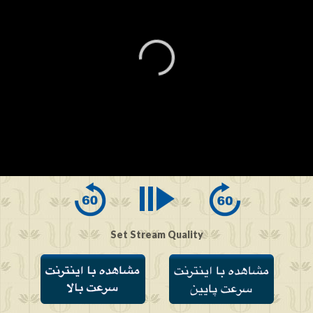
0
seconds
of
0
seconds
Set Stream Quality