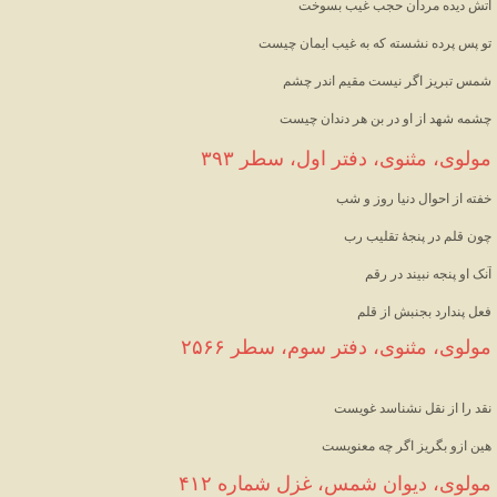
آتش دیده مردان حجب غیب بسوخت
تو پس پرده نشسته که به غیب ایمان چیست
شمس تبریز اگر نیست مقیم اندر چشم
چشمه شهد از او در بن هر دندان چیست
مولوی، مثنوی، دفتر اول، سطر ۳۹۳
خفته از احوال دنیا روز و شب
چون قلم در پنجهٔ تقلیب رب
آنک او پنجه نبیند در رقم
فعل پندارد بجنبش از قلم
مولوی، مثنوی، دفتر سوم، سطر ۲۵۶۶
نقد را از نقل نشناسد غویست
هین ازو بگریز اگر چه معنویست
مولوی، دیوان شمس، غزل شماره ۴۱۲