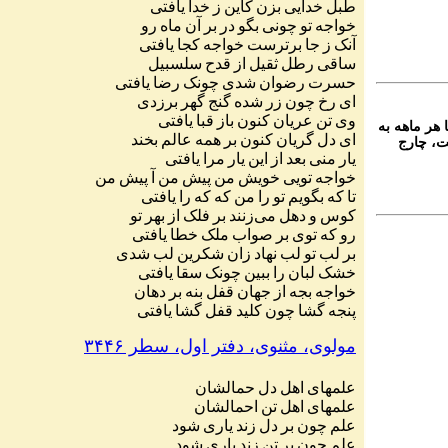
طبل
خدایی
بزن
کاین
ز
خدا
یافتی
خواجه
تو
چونی
بگو
در
بر
آن
ماه
رو
آنک
ز
جا
برترست
خواجه
کجا
یافتی
ساقی
رطل
ثقیل
از
قدح
سلسبیل
حسرت
رضوان
شدی
چونک
رضا
یافتی
ای
رخ
چون
زر
شده
گنج
گهر
برزدی
وی
تن
عریان
کنون
باز
قبا
یافتی
 هر ماهه به
ای
دل
گریان
کنون
بر
همه
عالم
بخند
ت، چارج
یار
منی
بعد
از
این
یار
مرا
یافتی
خواجه
تویی
خویش
من
پیش
من
آ
پیش
من
تا
که
بگویم
تو
را
من
که
که
را
یافتی
کوس
و
دهل
می
زنند
بر
فلک
از
بهر
تو
رو
که
توی
بر
صواب
ملک
خطا
یافتی
بر
لب
تو
لب
نهاد
زان
شکرین
لب
شدی
خشک
لبان
را
ببین
چونک
سقا
یافتی
خواجه
بجه
از
جهان
قفل
بنه
بر
دهان
پنجه
گشا
چون
کلید
قفل
گشا
یافتی
مولوی، مثنوی، دفتر اول، سطر ۳۴۴۶
علمهای
اهل
دل
حمالشان
علمهای
اهل
تن
احمالشان
علم
چون
بر
دل
زند
یاری
شود
علم
چون
بر
تن
زند
باری
شود