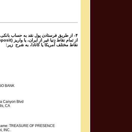
برنامه شماره ۳۸۲ گنج حضور
Parviz Shahbazi
Ganj e Hozour Program #381
برنامه شماره ۳۸۱ گنج حضور
۴- از طریق فرستادن پول نقد به حساب بانکی
نقاط مختلف آمریکا یا کانادا، به شرح زیر:
GO BANK
a Canyon Blvd
ls, CA
y Name: TREASURE OF PRESENCE
, INC.