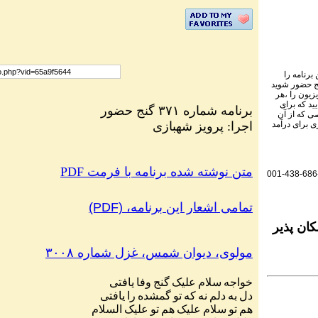
برنامه را
نج حضور شوید
یزیون را ،هر
ید که برای
برنامه شماره ۳۷۱ گنج حضور
ی که از آن
اجرا: پرویز شهبازی
ی برای درآمد
PDF متن نوشته شده برنامه با فرمت
001-438-686
(PDF) ،تمامی اشعار این برنامه
ان پذیر
مولوی، دیوان شمس، غزل شماره ۳۰۰۸
خواجه
سلام
علیک
گنج
وفا
یافتی
دل
به
دلم
نه
که
تو
گمشده
را
یافتی
هم
تو
سلام
علیک
هم
تو
علیک
السلام