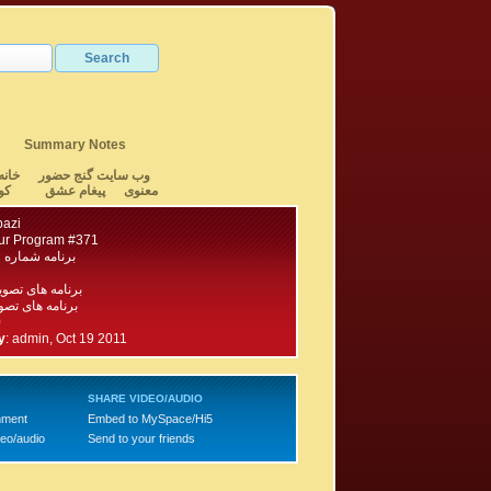
Summary Notes
وب سایت گنج حضور
خانه
معنوی
پیغام عشق
کو
bazi
ur Program #371
برنامه شماره ۳۷۱ گنج حضور
برنامه های تصو
برنامه های تصویری ۴۰۰
0
y
:
admin, Oct 19 2011
SHARE VIDEO/AUDIO
mment
Embed to MySpace/Hi5
deo/audio
Send to your friends