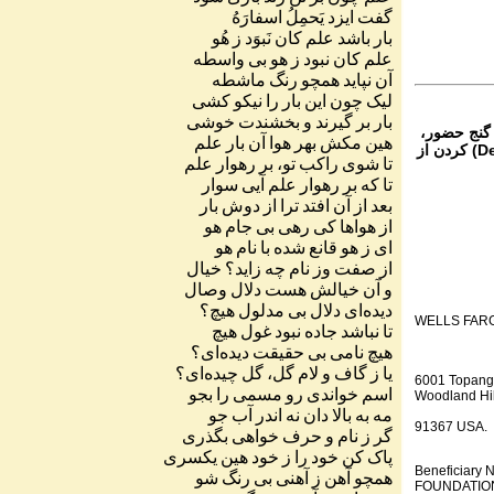
گفت
ایزد
یَحمِلُ
اسفارَهُ
بار
باشد
علم
کان
نَبوَد
ز
هُو
علم
کان
نبود
ز
هو
بی
واسطه
آن
نپاید
همچو
رنگ
ماشطه
لیک
چون
این
بار
را
نیکو
کشی
بار
بر
گیرند
و
بخشندت
خوشی
 گنج حضور،
هین
مکش
بهر
هوا
آن
بار
علم
از تمام نقاط دنیا غیر از ایران، یا واریز (Deposit) کردن از
تا
شوی
راکب
تو،
بر
رهوار
علم
تا
که
بر
رهوار
علم
آیی
سوار
بعد
از
آن
افتد
ترا
از
دوش
بار
از
هواها
کی
رهی
بی
جام
هو
ای
ز
هو
قانع
شده
با
نام
هو
از
صفت
وز
نام
چه
زاید؟
خیال
و
آن
خیالش
هست
دلال
وصال
دیده
ای
دلال
بی
مدلول
هیچ؟
WELLS FAR
تا
نباشد
جاده
نبود
غول
هیچ
هیچ
نامی
بی
حقیقت
دیده
ای؟
یا
ز
گاف
و
لام
گل،
گل
چیده
ای؟
6001 Topang
اسم
خواندی
رو
مسمی
را
بجو
Woodland Hil
مه
به
بالا
دان
نه
اندر
آب
جو
91367 USA.
گر
ز
نام
و
حرف
خواهی
بگذری
پاک
کن
خود
را
ز
خود
هین
یکسری
Beneficiar
همچو
آهن
ز
آهنی
بی
رنگ
شو
FOUNDATION