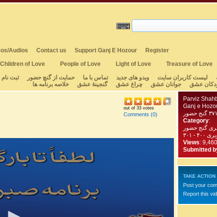
os/Audios
Contact us
Support Ganj E Hozour
Register
Children of Love
People of Love
Light of Love
Treasure of Love
لیست کاربران سایت
ویدو های جدید
تماس با ما
حمایت از گنچ حضور
ثبت نام
دکان عشق
جوانان عشق
چراغ عشق
گنجینهٔ عشق
خلاصه برنامه ها
Parviz Shah
Ganj e Hozo
out of 33 votes
Comments
(0)
Category
:
یری گنج حضور
 - ۳۰۱
Views
: 9,46
Submitted b
TAKE ACTION
Post your co
Report this vi