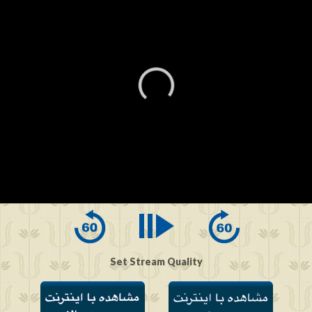
0
seconds
of
0
seconds
Set Stream Quality