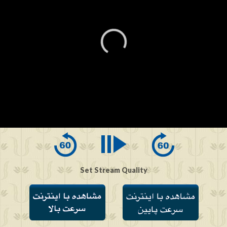
0
seconds
of
0
seconds
Set Stream Quality