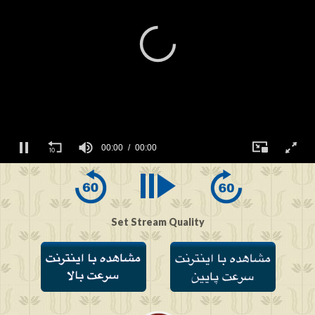
00:00
00:00
0
seconds
of
0
seconds
Set Stream Quality