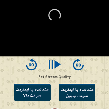
0
seconds
of
0
seconds
Set Stream Quality