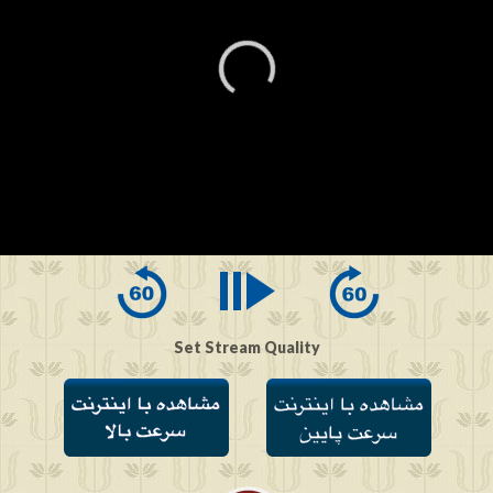
0
seconds
of
0
seconds
Set Stream Quality