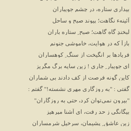
بیداری ستاره، در چشم جویباران
آئینهء نگاهت؛ پیوند صبح و ساحل
لبخندِ گاه گاهت؛ صبح ِ ستاره باران
بازآ که در هوایت، خاموشیِ جنونم
فریادها بر انگیخت از سنگ ِ کوهساران
ای جویبار ِ جاری ! زین سایه برگ مگریز
کاین گونه فرصت از کف دادند بی شماران
گفتی : "به روزگاری مهری نشسته!" گفتم :
"بیرون نمی‌توان کرد، حتی به روزگاران"
بیگانگی ز حد رفت، ای آشنا مپرهیز
زین عاشق ِ پشیمان، سرخیل شرمساران