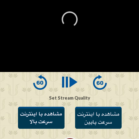
0
seconds
of
0
seconds
Set Stream Quality