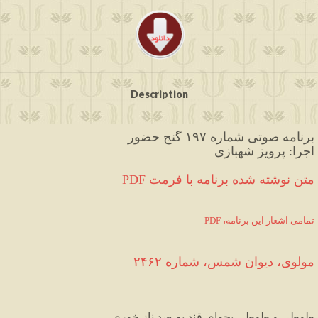
Description
برنامه صوتی شماره ۱۹۷ گنج حضور
اجرا: پرویز شهبازی
PDF متن نوشته شده برنامه با فرمت
PDF ،تمامی اشعار این برنامه
مولوی،
دیوان
شمس
،
شماره
۲۴۶۲
طوطی
و
طوطی
بچه
ای
قند
به
صد
ناز
خوری