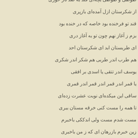
از
شکرستان
ازل
آمده
ای
بازپری
قند
تو
فرخنده
بود
خاصه
که
در
خنده
بود
بزم
ز
آغاز
نهم
چون
تو
به
آغاز
دری
ای
طربستان
ابد
ای
شکرستان
احد
هم
طرب
اندر
طربی
هم
شکر
اندر
شکری
یوسف
اندر
تتقی
یا
اسدی
بر
افقی
یا
قمر
اندر
قمر
اندر
قمر
اندر
قمری
ساقی
این
میکده
ای
نوبت
عشرت
زده
ای
تا
همه
را
مست
کنی
خرقه
مستان
ببری
مست
شدم
مست
ولی
اندککی
باخبرم
زین
خبرم
بازرهان
ای
که
ز
من
باخبری