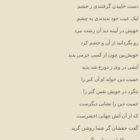
دست
خاییدن
گرفتندی
ز
خشم
لیک
عیب
خود
ندیدندی
به
چشم
خویش
در
آیینه
دید
آن
زشت
مرد
رو
بگردانید
از
آن
و
خشم
کرد
خویش
بین
چون
از
کسی
جرمی
بدید
آتشی
در
وی
ز
دوزخ
شد
پدید
حمیت
دین
خواند
او
آن
کبر
را
ننگرد
در
خویش
نفس
گبر
را
حمیت
دین
را
نشانی
دیگرست
که
از
آن
آتش
جهانی
اخضرست
گفت
حقشان
گر
شما
روشن
گرید