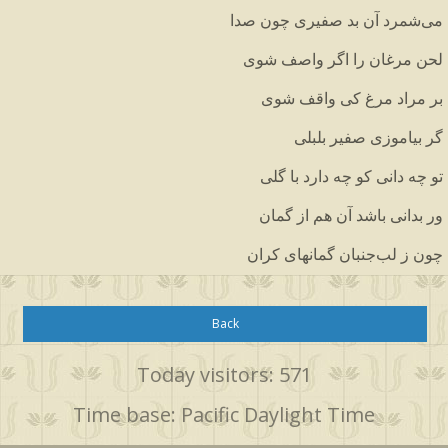
می
شمرد
آن
بد
صفیری
چون
صدا
لحن
مرغان
را
اگر
واصف
شوی
بر
مراد
مرغ
کی
واقف
شوی
گر
بیاموزی
صفیر
بلبلی
تو
چه
دانی
کو
چه
دارد
با
گلی
ور
بدانی
باشد
آن
هم
از
گمان
چون
ز
لب
جنبان
گمانهای
کران
Back
Today visitors: 571
Time base: Pacific Daylight Time