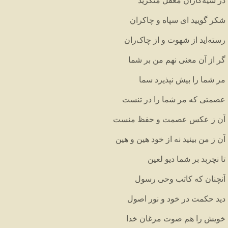
در
سیه
کاران
مغفل
منگرید
شکر
گویید
ای
سپاه
و
چاکران
رسته
اید
از
شهوت
و
از
چاک
ران
گر
از
آن
معنی
نهم
من
بر
شما
مر
شما
را
بیش
نپذیرد
سما
عصمتی
که
مر
شما
را
در
تنست
آن
ز
عکس
عصمت
و
حفظ
منست
آن
ز
من
بینید
نه
از
خود
هین
و
هین
تا
نچربد
بر
شما
دیو
لعین
آنچنان
که
کاتب
وحی
رسول
دید
حکمت
در
خود
و
نور
اصول
خویش
را
هم
صوت
مرغان
خدا