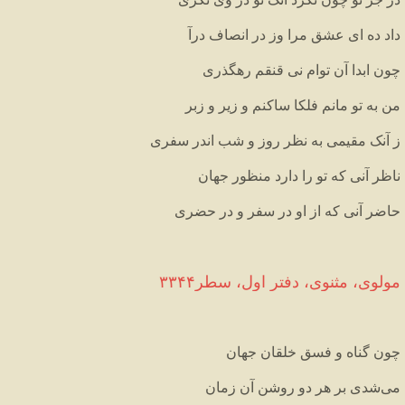
داد
ده
ای
عشق
مرا
وز
در
انصاف
درآ
چون
ابدا
آن
توام
نی
قنقم
رهگذری
من
به
تو
مانم
فلکا
ساکنم
و
زیر
و
زبر
ز
آنک
مقیمی
به
نظر
روز
و
شب
اندر
سفری
ناظر
آنی
که
تو
را
دارد
منظور
جهان
حاضر
آنی
که
از
او
در
سفر
و
در
حضری
مولوی،
مثنوی،
دفتر
اول،
سطر۳۳۴۴
چون
گناه
و
فسق
خلقان
جهان
می
شدی
بر
هر
دو
روشن
آن
زمان