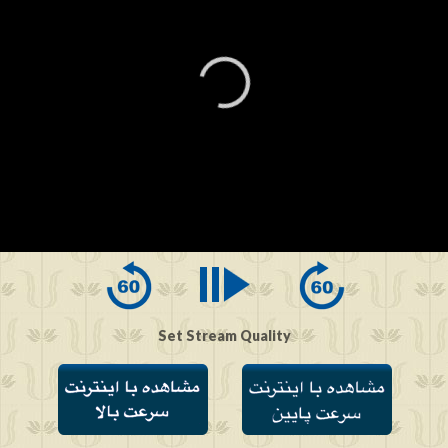
0
seconds
of
0
seconds
Set Stream Quality