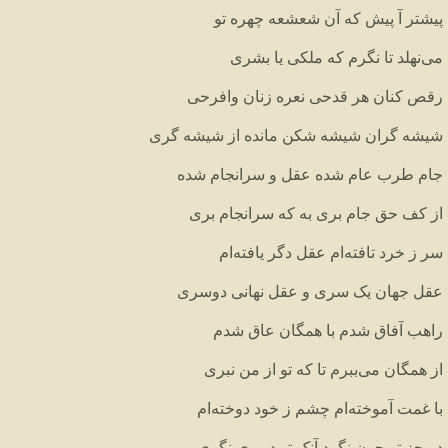
پیشتر
آ
پیش
که
آن
شعشعه
چهره
تو
می
نهلد
تا
نگرم
که
ملکی
یا
بشری
رقص
کنان
هر
قدحی
نعره
زنان
وافرحی
شیشه
گران
شیشه
شکن
مانده
از
شیشه
گری
جام
طرب
عام
شده
عقل
و
سرانجام
شده
از
کف
حق
جام
بری
به
که
سرانجام
بری
سر
ز
خرد
تافته
ام
عقل
دگر
یافته
ام
عقل
جهان
یک
سری
و
عقل
نهانی
دوسری
راهب
آفاق
شدم
با
همگان
عاق
شدم
از
همگان
می
ببرم
تا
که
تو
از
من
نبری
با
غمت
آموخته
ام
چشم
ز
خود
دوخته
ام
در
جز
تو
چون
نگرد
آنک
تو
در
وی
نگری