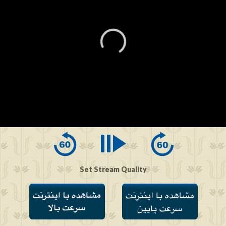
0
seconds
of
0
seconds
Set Stream Quality