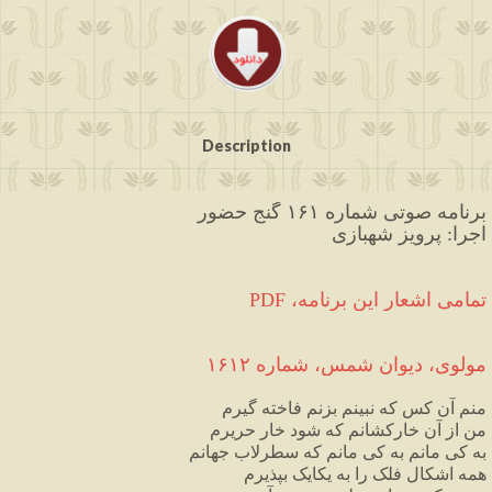
Description
برنامه صوتی شماره ۱۶۱ گنج حضور
اجرا: پرویز شهبازی
PDF ،تمامی اشعار این برنامه
مولوی،
دیوان
شمس
،
شماره
۱۶۱۲
منم
آن
کس
که
نبینم
بزنم
فاخته
گیرم
من
از
آن
خارکشانم
که
شود
خار
حریرم
به
کی
مانم
به
کی
مانم
که
سطرلاب
جهانم
همه
اشکال
فلک
را
به
یکایک
بپذیرم