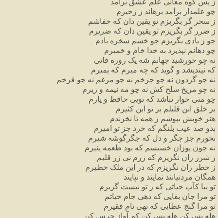
ز
پس
کوه
معانی
علم
عشق
برآمد
چو
علمدار
برآمد
برهاند
ز
زحیرم
ز
سحر
گر
بگریزم
تو
یقین
دان
که
خفاشم
ز
ضرر
گر
بگریزم
تو
یقین
دان
که
ضریرم
چو
ز
بادی
بگریزم
چو
خسم
سخره
بادم
چو
دهانم
نپذیرد
به
خدا
خام
و
خمیرم
نه
چو
خورشید
جهانم
شه
یک
روزه
فانی
که
نیندیشد
و
گوید
که
چه
میرم
که
بمیرم
نه
چو
گردون
نه
چو
چرخم
نه
چو
مرغم
نه
چو
فرخم
نه
چو
مریخ
سلح
کش
نه
چو
مه
نیمه
و
زیرم
چو
منی
خوار
نباشد
که
تویی
حافظ
و
یارم
بر
خلق
ابن
قلیلم
بر
تو
ابن
کثیرم
هنر
خویش
بپوشم
ز
همه
تا
نخرندم
بدو
صد
عیب
بلنگم
که
خرد
جز
تو
امیرم
نخورم
جز
جگر
و
دل
که
جگرگوشه
شیرم
نه
چون
یوزان
خسیسم
که
بود
طعمه
پنیرم
ز
شرر
زان
نگریزم
که
زرم
نی
زر
قلبم
ز
خطر
زان
نگریزم
که
در
این
ملک
خطیرم
همگان
مردنیانند
نمایند
و
نپایند
تو
بیا
کآب
حیاتی
که
ز
تو
نیست
گزیرم
تو
مرا
جان
بقایی
که
دهی
جام
حیاتم
تو
مرا
گنج
عطایی
که
نهی
نام
فقیرم
هله
بس
کن
هله
بس
کن
کم
آواز
جرس
کن