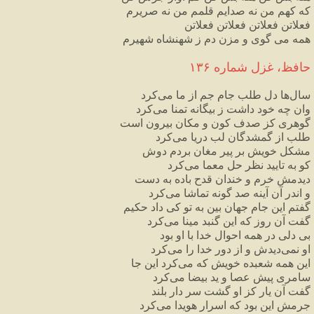
که
کهم
من
نه
صدایم
قلمم
من
نه
صریرم
فعلاتن
فعلاتن
فعلاتن
فعلاتن
همه
می
گوی
و
مزن
دم
ز
شهنشاه
شهیرم
حافظ،
غزل
شماره
۱۳۶
سال
ها
دل
طلب
جام
جم
از
ما
می
کرد
وان
چه
خود
داشت
ز
بیگانه
تمنا
می
کرد
گوهری
کز
صدف
کون
و
مکان
بیرون
است
طلب
از
گمشدگان
لب
دریا
می
کرد
مشکل
خویش
بر
پیر
مغان
بردم
دوش
کو
به
تایید
نظر
حل
معما
می
کرد
دیدمش
خرم
و
خندان
قدح
باده
به
دست
و
اندر
آن
آینه
صد
گونه
تماشا
می
کرد
گفتم
این
جام
جهان
بین
به
تو
کی
داد
حکیم
گفت
آن
روز
که
این
گنبد
مینا
می
کرد
بی
دلی
در
همه
احوال
خدا
با
او
بود
او
نمی
دیدش
و
از
دور
خدا
را
می
کرد
این
همه
شعبده
خویش
که
می
کرد
این
جا
سامری
پیش
عصا
و
ید
بیضا
می
کرد
گفت
آن
یار
کز
او
گشت
سر
دار
بلند
جرمش
این
بود
که
اسرار
هویدا
می
کرد